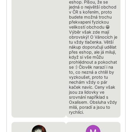
eshop. Píšou, že se
jedná o největší obchod
v ČR s kořením, proto
budete možná trochu
překvapeni fyzickou
velikostí obchodu 😁
Výběr však zde mají
obrovský! O Vánocích je
tu vždy tlačenka. Větší
nákup doporučuji udělat
přes eshop, ale já miluji,
když si vše můžu
prohlédnout a pokochat
se :) Člověk narazí i na
to, co nezná a chtěl by
vyzkoušet, proto tu
nechám vždy o pár
kaček navíc. Ceny však
jsou za lidovky ve
srovnání například s
Oxalisem. Obsluha vždy
milá, poradí a jsou to
rychlíci.