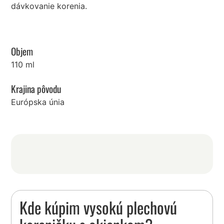
dávkovanie korenia.
Objem
110 ml
Krajina pôvodu
Európska únia
Kde kúpim vysokú plechovú