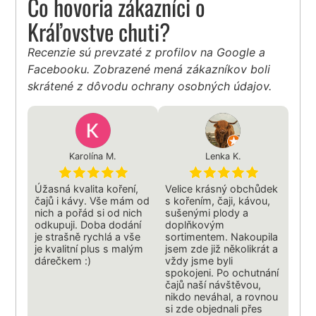
Čo hovoria zákazníci o
Kráľovstve chuti?
Recenzie sú prevzaté z profilov na Google a
Facebooku. Zobrazené mená zákazníkov boli
skrátené z dôvodu ochrany osobných údajov.
Karolína M.
Lenka K.
Úžasná kvalita koření,
Velice krásný obchůdek
čajů i kávy. Vše mám od
s kořením, čaji, kávou,
nich a pořád si od nich
sušenými plody a
odkupuji. Doba dodání
doplňkovým
je strašně rychlá a vše
sortimentem. Nakoupila
je kvalitní plus s malým
jsem zde již několikrát a
dárečkem :)
vždy jsme byli
spokojeni. Po ochutnání
čajů naší návštěvou,
nikdo neváhal, a rovnou
si zde objednali přes