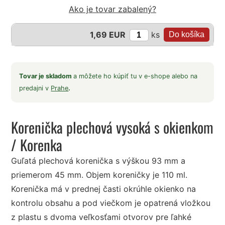
Ako je tovar zabalený?
ks
1,69 EUR
Tovar je skladom
a môžete ho kúpiť tu v e-shope alebo na
predajni v
Prahe
.
Korenička plechová vysoká s okienkom
/ Korenka
Guľatá plechová korenička s výškou 93 mm a
priemerom 45 mm. Objem koreničky je 110 ml.
Korenička má v prednej časti okrúhle okienko na
kontrolu obsahu a pod viečkom je opatrená vložkou
z plastu s dvoma veľkosťami otvorov pre ľahké