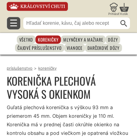
Prihlásiť
Košík
☰
VŠETKO
KORENIČKY
MLYNČEKY A MAŽIARE
DÓZY
ČAJOVÉ PRÍSLUŠENSTVO
VIANOCE
DARČEKOVÉ DÓZY
príslušenstvo
>
koreničky
KORENIČKA PLECHOVÁ
VYSOKÁ S OKIENKOM
Guľatá plechová korenička s výškou 93 mm a
priemerom 45 mm. Objem koreničky je 110 ml.
Korenička má v prednej časti okrúhle okienko na
kontrolu obsahu a pod viečkom je opatrená vložkou