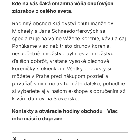
kde na vás čaká omamná vôňa chuťových
zázrakov z celého sveta.
Rodinný obchod Království chuti manželov
Michaely a Jana Schneedorferových sa
špecializuje na voľne vážené korenie, kávu a čaj.
Ponúkame viac než tristo druhov korenia,
nespočetné množstvo byliniek a množstvo
ďalších dobrôt, vrátane vysoké plechové
koreničky s okienkom. Všetky produkty si
môžete v Prahe pred nákupom pozrieť a
privoňať k nim, no ak to máte ďaleko, pohodlne
si vyberiete aj v našom e-shope s doručením až
k vám domov na Slovensko.
Kontakty a otváracie hodiny obchodu
|
Viac
informácií o doprave