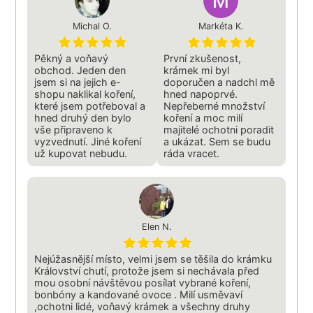
Michal O.
Markéta K.
Pěkný a voňavý
První zkušenost,
obchod. Jeden den
krámek mi byl
jsem si na jejich e-
doporučen a nadchl mě
shopu naklikal koření,
hned napoprvé.
které jsem potřeboval a
Nepřeberné množství
hned druhý den bylo
koření a moc milí
vše připraveno k
majitelé ochotni poradit
vyzvednutí. Jiné koření
a ukázat. Sem se budu
už kupovat nebudu.
ráda vracet.
Elen N.
Nejúžasnější místo, velmi jsem se těšila do krámku
Království chutí, protože jsem si nechávala před
mou osobní návštěvou posílat vybrané koření,
bonbóny a kandované ovoce . Milí usměvaví
,ochotni lidé, voňavý krámek a všechny druhy