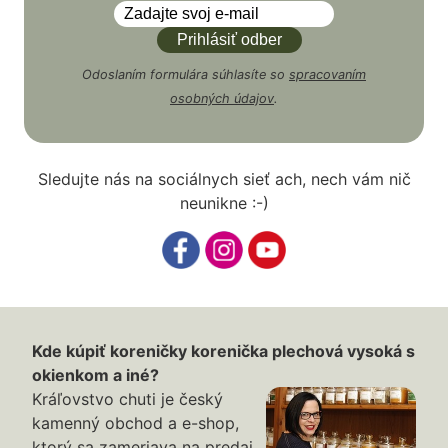
Odoslaním formulára súhlasíte so
spracovaním
osobných údajov
.
Sledujte nás na sociálnych sieť ach, nech vám nič
neunikne :-)
Kde kúpiť koreničky korenička plechová vysoká s
okienkom a iné?
Kráľovstvo chuti je český
kamenný obchod a e-shop,
ktorý sa zameriava na predaj