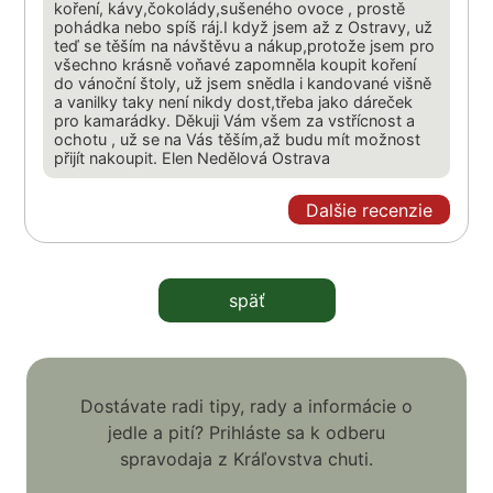
koření, kávy,čokolády,sušeného ovoce , prostě
pohádka nebo spíš ráj.I když jsem až z Ostravy, už
teď se těším na návštěvu a nákup,protože jsem pro
všechno krásně voňavé zapomněla koupit koření
do vánoční štoly, už jsem snědla i kandované višně
a vanilky taky není nikdy dost,třeba jako dáreček
pro kamarádky. Děkuji Vám všem za vstřícnost a
ochotu , už se na Vás těším,až budu mít možnost
přijít nakoupit. Elen Nedělová Ostrava
Dalšie recenzie
späť
Dostávate radi tipy, rady a informácie o
jedle a pití? Prihláste sa k odberu
spravodaja z Kráľovstva chuti.