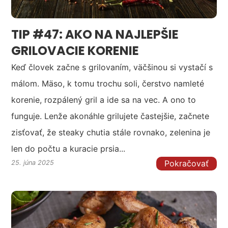
TIP #47: AKO NA NAJLEPŠIE
GRILOVACIE KORENIE
Keď človek začne s grilovaním, väčšinou si vystačí s
málom. Mäso, k tomu trochu soli, čerstvo namleté
korenie, rozpálený gril a ide sa na vec. A ono to
funguje. Lenže akonáhle grilujete častejšie, začnete
zisťovať, že steaky chutia stále rovnako, zelenina je
len do počtu a kuracie prsia...
Pokračovať
25. júna 2025