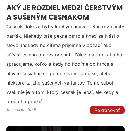
AKÝ JE ROZDIEL MEDZI ČERSTVÝM
A SUŠENÝM CESNAKOM
Cesnak dokáže byť v kuchyni neuveriteľne rozmanitý
parťák. Niekedy píše pekne ostro a hneď sa hlási o
slovo, inokedy ho cítime príjemne v pozadí ako
súčasť celého orchestra chutí. Záleží na tom, ako ho
spracujeme, koľko a kedy ho hodíme do hrnca a
hlavne či siahneme po čerstvom strúčiku, alebo
niektorej z jeho sušených variantov. Tento súboj
však nie je o tom, ktorý cesnak je lepší, ale kedy a
prečo ho použiť.
Pokračovať
15. januára 2026