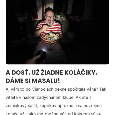
A DOSŤ. UŽ ŽIADNE KOLÁČIKY.
DÁME SI MASALU!
Aj vám to po Vianociach pekne spočítala váha? Tak
vitajte v našom zadýchanom klube. Ak ste si
zemiakový šalát, kapríkov aj rezne a samozrejme
koláče užili ako my, možno vás pri každom súste