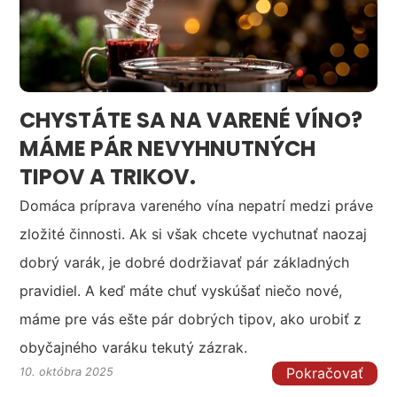
CHYSTÁTE SA NA VARENÉ VÍNO?
MÁME PÁR NEVYHNUTNÝCH
TIPOV A TRIKOV.
Domáca príprava vareného vína nepatrí medzi práve
zložité činnosti. Ak si však chcete vychutnať naozaj
dobrý varák, je dobré dodržiavať pár základných
pravidiel. A keď máte chuť vyskúšať niečo nové,
máme pre vás ešte pár dobrých tipov, ako urobiť z
obyčajného varáku tekutý zázrak.
Pokračovať
10. októbra 2025