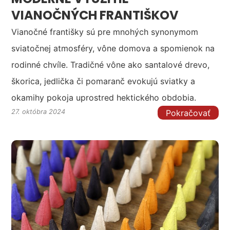
VIANOČNÝCH FRANTIŠKOV
Vianočné františky sú pre mnohých synonymom
sviatočnej atmosféry, vône domova a spomienok na
rodinné chvíle. Tradičné vône ako santalové drevo,
škorica, jedlička či pomaranč evokujú sviatky a
okamihy pokoja uprostred hektického obdobia.
Pokračovať
27. októbra 2024