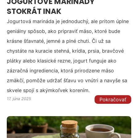
JOGURTOVÉ MARINÁDY
STOKRÁT INAK
Jogurtová marináda je jednoduchý, ale pritom úplne
geniálny spôsob, ako pripraviť mäso, ktoré bude
krásne šťavnaté, jemné a plné chuti. Či už sa
chystáte na kuracie stehná, krídla, prsia, bravčové
plátky alebo klasické rezne, jogurt funguje ako
zázračná ingrediencia, ktorá prirodzene mäso
zmäkčí, pomôže udržať šťavu vo vnútri a navyše sa
skvele spojí s akýmkoľvek korením.
Pokračovať
17. júna 2025