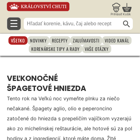
Prihlásiť
Košík
☰
VŠETKO
NOVINKY
RECEPTY
ZAUJÍMAVOSTI
VIDEO KANÁL
KORENÁRSKE TIPY A RADY
VAŠE OTÁZKY
VEĽKONOČNÉ
ŠPAGETOVÉ HNIEZDA
Tento rok na Veľkú noc vymeňte plnku za niečo
nečakané. Špagety aglio, olio e peperoncino
zatočené do hniezda s prepeličím vajíčkom vyzerajú
ako zo michelinskej reštaurácie, ale hotové sú za pol
hodiny a z ingrediencií, ktoré máte doma. Žlté