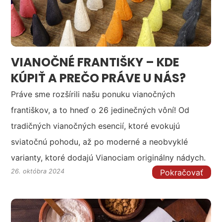
VIANOČNÉ FRANTIŠKY – KDE
KÚPIŤ A PREČO PRÁVE U NÁS?
Práve sme rozšírili našu ponuku vianočných
františkov, a to hneď o 26 jedinečných vôní! Od
tradičných vianočných esencií, ktoré evokujú
sviatočnú pohodu, až po moderné a neobvyklé
varianty, ktoré dodajú Vianociam originálny nádych.
Pokračovať
26. októbra 2024