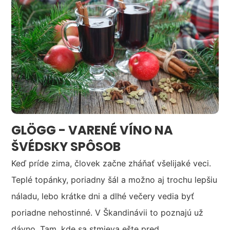
GLÖGG - VARENÉ VÍNO NA
ŠVÉDSKY SPÔSOB
Keď príde zima, človek začne zháňať všelijaké veci.
Teplé topánky, poriadny šál a možno aj trochu lepšiu
náladu, lebo krátke dni a dlhé večery vedia byť
poriadne nehostinné. V Škandinávii to poznajú už
dávno. Tam, kde sa stmieva ešte pred