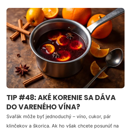
TIP #48: AKÉ KORENIE SA DÁVA
DO VARENÉHO VÍNA?
Svařák môže byť jednoduchý – víno, cukor, pár
klinčekov a škorica. Ak ho však chcete posunúť na