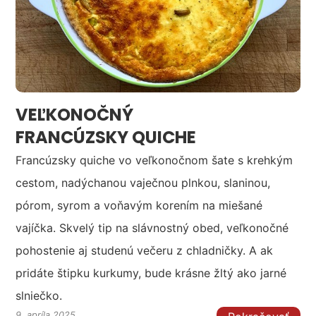
VEĽKONOČNÝ
FRANCÚZSKY QUICHE
Francúzsky quiche vo veľkonočnom šate s krehkým
cestom, nadýchanou vaječnou plnkou, slaninou,
pórom, syrom a voňavým korením na miešané
vajíčka. Skvelý tip na slávnostný obed, veľkonočné
pohostenie aj studenú večeru z chladničky. A ak
pridáte štipku kurkumy, bude krásne žltý ako jarné
slniečko.
9. apríla 2025