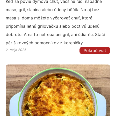
Keď sa povie dymová chuť, väčšine ľudí napadne
mäso, gril, slanina alebo údený bôčik. No aj bez
mäsa si doma môžete vyčarovať chuť, ktorá
pripomína letnú grilovačku alebo poctivú údenú
dobrotu. A na to netreba ani gril, ani údiarňu. Stačí
pár šikovných pomocníkov z koreničky.
Pokračovať
2. mája 2025