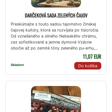
DARČEKOVÁ SADA ZELENÝCH ČAJOV
Preskúmajte s touto sadou tajomstvo čínskej
čajovej kultúry, ktorá sa rozvíjala po tisícročia.
Od vznešeného a silného Nebeského chrámu,
cez sofistikované a jemne dymové Vzácne
obočie až po zemité tóny zeleného pu-erhu,...
11,07 EUR
Skladom
Do košíka