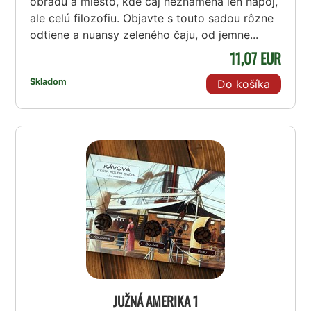
obradu a miesto, kde čaj neznamená len nápoj,
ale celú filozofiu. Objavte s touto sadou rôzne
odtiene a nuansy zeleného čaju, od jemne...
11,07 EUR
Skladom
Do košíka
JUŽNÁ AMERIKA 1