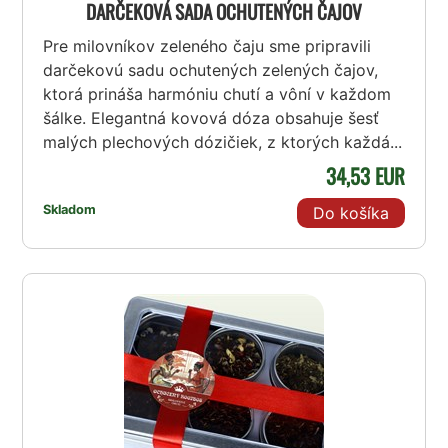
DARČEKOVÁ SADA OCHUTENÝCH ČAJOV
Pre milovníkov zeleného čaju sme pripravili
darčekovú sadu ochutených zelených čajov,
ktorá prináša harmóniu chutí a vôní v každom
šálke. Elegantná kovová dóza obsahuje šesť
malých plechových dózičiek, z ktorých každá...
34,53 EUR
Skladom
Do košíka