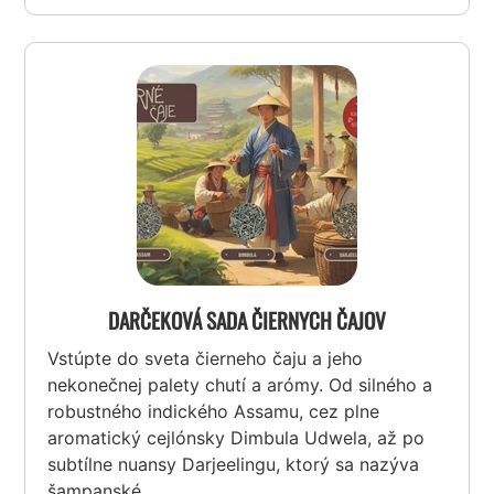
DARČEKOVÁ SADA ČIERNYCH ČAJOV
Vstúpte do sveta čierneho čaju a jeho
nekonečnej palety chutí a arómy. Od silného a
robustného indického Assamu, cez plne
aromatický cejlónsky Dimbula Udwela, až po
subtílne nuansy Darjeelingu, ktorý sa nazýva
šampanské...