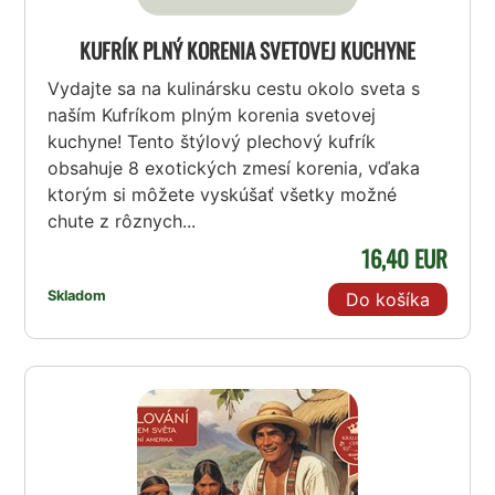
KUFRÍK PLNÝ KORENIA SVETOVEJ KUCHYNE
Vydajte sa na kulinársku cestu okolo sveta s
naším Kufríkom plným korenia svetovej
kuchyne! Tento štýlový plechový kufrík
obsahuje 8 exotických zmesí korenia, vďaka
ktorým si môžete vyskúšať všetky možné
chute z rôznych...
16,40 EUR
Skladom
Do košíka