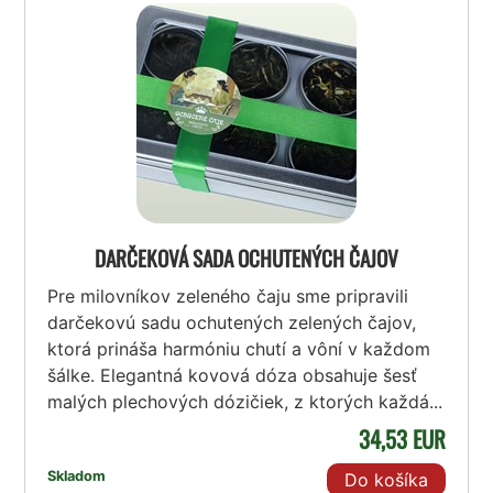
DARČEKOVÁ SADA OCHUTENÝCH ČAJOV
Pre milovníkov zeleného čaju sme pripravili
darčekovú sadu ochutených zelených čajov,
ktorá prináša harmóniu chutí a vôní v každom
šálke. Elegantná kovová dóza obsahuje šesť
malých plechových dózičiek, z ktorých každá...
34,53 EUR
Skladom
Do košíka