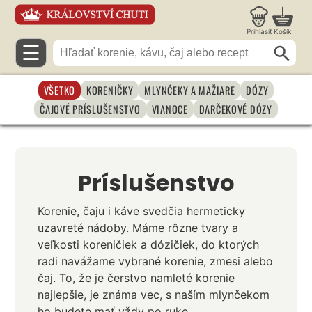
Prihlásiť
Košík
☰
VŠETKO
KORENIČKY
MLYNČEKY A MAŽIARE
DÓZY
ČAJOVÉ PRÍSLUŠENSTVO
VIANOCE
DARČEKOVÉ DÓZY
Príslušenstvo
Korenie, čaju i káve svedčia hermeticky
uzavreté nádoby. Máme rôzne tvary a
veľkosti koreničiek a dózičiek, do ktorých
radi navážame vybrané korenie, zmesi alebo
čaj. To, že je čerstvo namleté korenie
najlepšie, je známa vec, s naším mlynčekom
ho budete mať vždy po ruke.