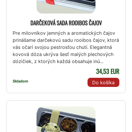
DARČEKOVÁ SADA ROOIBOS ČAJOV
Pre milovníkov jemných a aromatických čajov
prinášame darčekovú sadu rooibos čajov, ktorá
vás očarí svojou pestrosťou chutí. Elegantná
kovová dóza ukrýva šesť malých plechových
dózičiek, z ktorých každá obsahuje inú...
34,53 EUR
Skladom
Do košíka