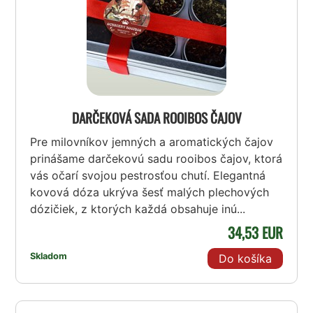
DARČEKOVÁ SADA ROOIBOS ČAJOV
Pre milovníkov jemných a aromatických čajov
prinášame darčekovú sadu rooibos čajov, ktorá
vás očarí svojou pestrosťou chutí. Elegantná
kovová dóza ukrýva šesť malých plechových
dózičiek, z ktorých každá obsahuje inú...
34,53 EUR
Skladom
Do košíka