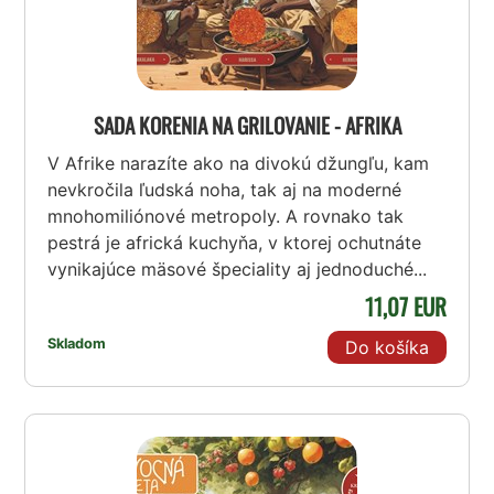
SADA KORENIA NA GRILOVANIE - AFRIKA
V Afrike narazíte ako na divokú džungľu, kam
nevkročila ľudská noha, tak aj na moderné
mnohomiliónové metropoly. A rovnako tak
pestrá je africká kuchyňa, v ktorej ochutnáte
vynikajúce mäsové špeciality aj jednoduché...
11,07 EUR
Skladom
Do košíka