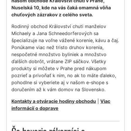
našom obchode Království chuti v Prahe,
Nuselská 10, kde na vás čaká omamná vôňa
chuťových zázrakov z celého sveta.
Rodinný obchod Království chuti manželov
Michaely a Jana Schneedorferových sa
špecializuje na voľne vážené korenie, kávu a čaj.
Ponúkame viac než tristo druhov korenia,
nespočetné množstvo byliniek a množstvo
ďalších dobrôt, vrátane ZIP sáčkov. Všetky
produkty si môžete v Prahe pred nákupom
pozrieť a privoňať k nim, no ak to máte ďaleko,
pohodlne si vyberiete aj v našom e-shope s
doručením až k vám domov na Slovensko.
Kontakty a otváracie hodiny obchodu
|
Viac
informácií o doprave