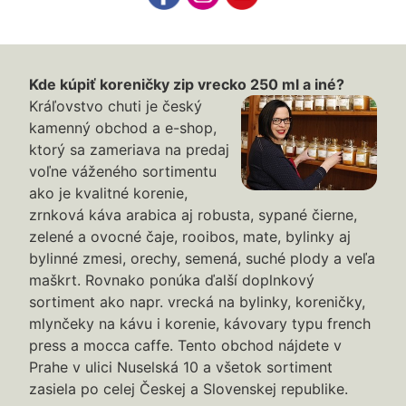
Kde kúpiť koreničky zip vrecko 250 ml a iné?
Kráľovstvo chuti je český
kamenný obchod a e-shop,
ktorý sa zameriava na predaj
voľne váženého sortimentu
ako je kvalitné korenie,
zrnková káva arabica aj robusta, sypané čierne,
zelené a ovocné čaje, rooibos, mate, bylinky aj
bylinné zmesi, orechy, semená, suché plody a veľa
maškrt. Rovnako ponúka ďalší doplnkový
sortiment ako napr. vrecká na bylinky, koreničky,
mlynčeky na kávu i korenie, kávovary typu french
press a mocca caffe. Tento obchod nájdete v
Prahe v ulici Nuselská 10 a všetok sortiment
zasiela po celej Českej a Slovenskej republike.