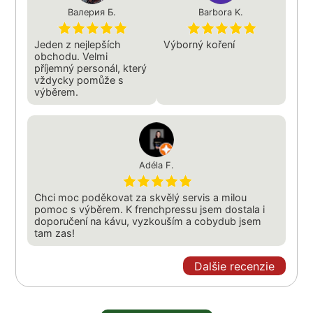
Валерия Б.
Barbora K.
Jeden z nejlepších
Výborný koření
obchodu. Velmi
příjemný personál, který
vždycky pomůže s
výběrem.
Adéla F.
Chci moc poděkovat za skvělý servis a milou
pomoc s výběrem. K frenchpressu jsem dostala i
doporučení na kávu, vyzkouším a cobydub jsem
tam zas!
Dalšie recenzie