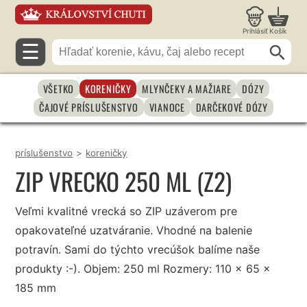
Prihlásiť
Košík
☰
VŠETKO
KORENIČKY
MLYNČEKY A MAŽIARE
DÓZY
ČAJOVÉ PRÍSLUŠENSTVO
VIANOCE
DARČEKOVÉ DÓZY
príslušenstvo
>
koreničky
ZIP VRECKO 250 ML (Z2)
Veľmi kvalitné vrecká so ZIP uzáverom pre
opakovateľné uzatváranie. Vhodné na balenie
potravín. Sami do týchto vrecúšok balíme naše
produkty :-). Objem: 250 ml Rozmery: 110 x 65 x
185 mm