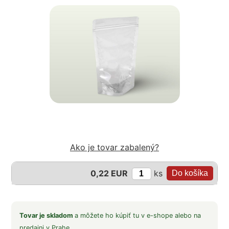
Ako je tovar zabalený?
ks
0,22 EUR
Tovar je skladom
a môžete ho kúpiť tu v e-shope alebo na
predajni v
Prahe
.