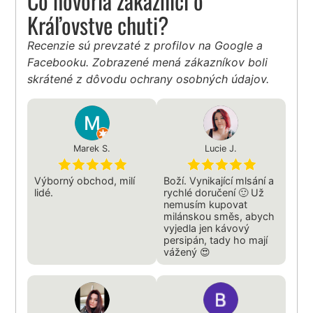
Čo hovoria zákazníci o
Kráľovstve chuti?
Recenzie sú prevzaté z profilov na Google a
Facebooku. Zobrazené mená zákazníkov boli
skrátené z dôvodu ochrany osobných údajov.
Marek S.
Lucie J.
Výborný obchod, milí
Boží. Vynikající mlsání a
lidé.
rychlé doručení 🙂 Už
nemusím kupovat
milánskou směs, abych
vyjedla jen kávový
persipán, tady ho mají
vážený 😍