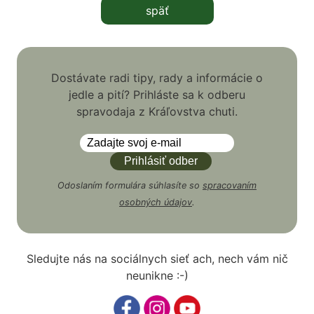
späť
Dostávate radi tipy, rady a informácie o
jedle a pití? Prihláste sa k odberu
spravodaja z Kráľovstva chuti.
Odoslaním formulára súhlasíte so
spracovaním
osobných údajov
.
Sledujte nás na sociálnych sieť ach, nech vám nič
neunikne :-)