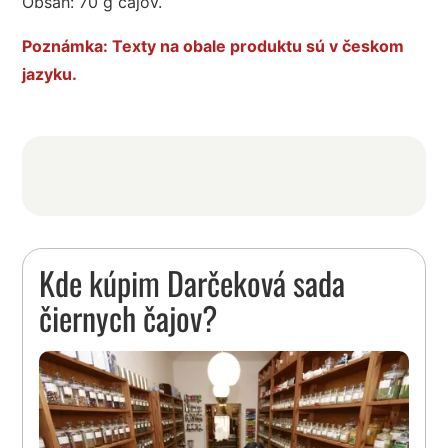
Obsah: 70 g čajov.
Poznámka: Texty na obale produktu sú v českom
jazyku.
Kde kúpim Darčeková sada
čiernych čajov?