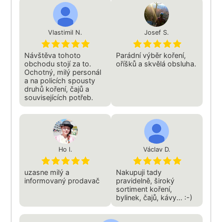
Vlastimil N.
Josef S.
Návštěva tohoto
Parádní výběr koření,
obchodu stojí za to.
oříšků a skvělá obsluha.
Ochotný, milý personál
a na policích spousty
druhů koření, čajů a
souvisejících potřeb.
Ho l.
Václav D.
uzasne milý a
Nakupuji tady
informovaný prodavač
pravidelně, široký
sortiment koření,
bylinek, čajů, kávy... :-)