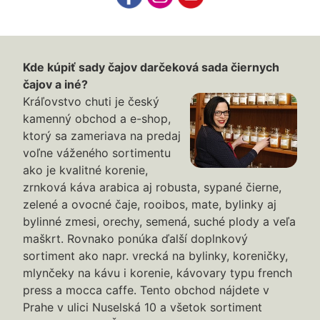
Kde kúpiť sady čajov darčeková sada čiernych
čajov a iné?
Kráľovstvo chuti je český
kamenný obchod a e-shop,
ktorý sa zameriava na predaj
voľne váženého sortimentu
ako je kvalitné korenie,
zrnková káva arabica aj robusta, sypané čierne,
zelené a ovocné čaje, rooibos, mate, bylinky aj
bylinné zmesi, orechy, semená, suché plody a veľa
maškrt. Rovnako ponúka ďalší doplnkový
sortiment ako napr. vrecká na bylinky, koreničky,
mlynčeky na kávu i korenie, kávovary typu french
press a mocca caffe. Tento obchod nájdete v
Prahe v ulici Nuselská 10 a všetok sortiment