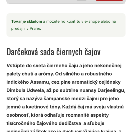
Tovar je skladom
a môžete ho kúpiť tu v e-shope alebo na
predajni v
Prahe
.
Darčeková sada čiernych čajov
Vstúpte do sveta čierneho čaju a jeho nekonečnej
palety chutí a arómy. Od silného a robustného
indického Assamu, cez plne aromatický cejlónsky
Dimbula Udwela, až po subtílne nuansy Darjeelingu,
ktorý sa nazýva šampanské medzi čajmi pre jeho
jemné a kvetinové tóny. Každý čaj má svoju vlastnú
osobnosť, ktorá odhaľuje rozmanité aspekty
tisícročného čajového dedičstva a sľubuje
jedinečný zážitok ako je dych vyrážajúca krajina, z