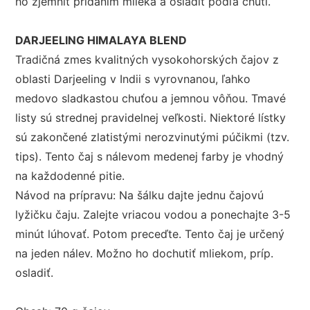
ho zjemniť pridaním mlieka a osladiť podľa chuti.
DARJEELING HIMALAYA BLEND
Tradičná zmes kvalitných vysokohorských čajov z
oblasti Darjeeling v Indii s vyrovnanou, ľahko
medovo sladkastou chuťou a jemnou vôňou. Tmavé
listy sú strednej pravidelnej veľkosti. Niektoré lístky
sú zakončené zlatistými nerozvinutými púčikmi (tzv.
tips). Tento čaj s nálevom medenej farby je vhodný
na každodenné pitie.
Návod na prípravu: Na šálku dajte jednu čajovú
lyžičku čaju. Zalejte vriacou vodou a ponechajte 3-5
minút lúhovať. Potom preceďte. Tento čaj je určený
na jeden nálev. Možno ho dochutiť mliekom, príp.
osladiť.