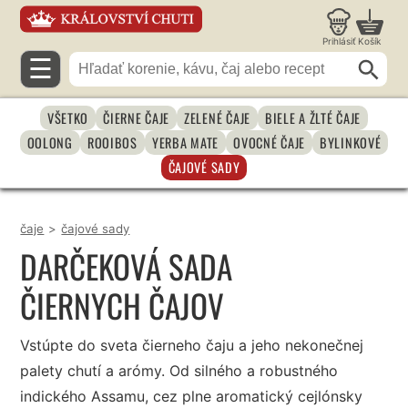
Prihlásiť
Košík
☰
VŠETKO
ČIERNE ČAJE
ZELENÉ ČAJE
BIELE A ŽLTÉ ČAJE
OOLONG
ROOIBOS
YERBA MATE
OVOCNÉ ČAJE
BYLINKOVÉ
ČAJOVÉ SADY
čaje
>
čajové sady
DARČEKOVÁ SADA
ČIERNYCH ČAJOV
Vstúpte do sveta čierneho čaju a jeho nekonečnej
palety chutí a arómy. Od silného a robustného
indického Assamu, cez plne aromatický cejlónsky