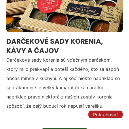
DARČEKOVÉ SADY KORENIA,
KÁVY A ČAJOV
Darčekové sady korenia sú vďačným darčekom,
ktorý milo prekvapí a poteší každého, kto sa aspoň
občas mihne v kuchyni. A aj keď niekto napríklad so
sporákom nie je veľký kamarát či kamarátka,
napríklad práve niektorá z našich zostáv korenia
spôsobí, že celý budúci rok nepustí varešku.
Pokračovať