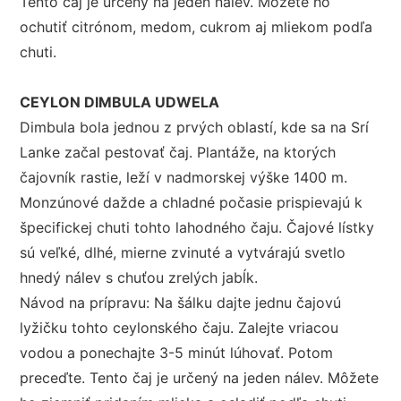
Tento čaj je určený na jeden nálev. Môžete ho
ochutiť citrónom, medom, cukrom aj mliekom podľa
chuti.
CEYLON DIMBULA UDWELA
Dimbula bola jednou z prvých oblastí, kde sa na Srí
Lanke začal pestovať čaj. Plantáže, na ktorých
čajovník rastie, leží v nadmorskej výške 1400 m.
Monzúnové dažde a chladné počasie prispievajú k
špecifickej chuti tohto lahodného čaju. Čajové lístky
sú veľké, dlhé, mierne zvinuté a vytvárajú svetlo
hnedý nálev s chuťou zrelých jabĺk.
Návod na prípravu: Na šálku dajte jednu čajovú
lyžičku tohto ceylonského čaju. Zalejte vriacou
vodou a ponechajte 3-5 minút lúhovať. Potom
preceďte. Tento čaj je určený na jeden nálev. Môžete