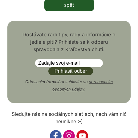
späť
Dostávate radi tipy, rady a informácie o
jedle a pití? Prihláste sa k odberu
spravodaja z Kráľovstva chuti.
Odoslaním formulára súhlasíte so
spracovaním
osobných údajov
.
Sledujte nás na sociálnych sieť ach, nech vám nič
neunikne :-)