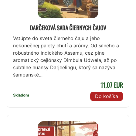
DARČEKOVÁ SADA ČIERNYCH ČAJOV
Vstúpte do sveta čierneho čaju a jeho
nekonečnej palety chutí a arómy. Od silného a
robustného indického Assamu, cez plne
aromatický cejlónsky Dimbula Udwela, až po
subtílne nuansy Darjeelingu, ktorý sa nazýva
šampanské...
11,07 EUR
Skladom
Do košíka