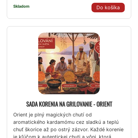
Skladom
Do košíka
SADA KORENIA NA GRILOVANIE - ORIENT
Orient je plný magických chutí od
aromatického kardamómu cez sladkú a teplú
chuť škorice až po ostrý zázvor. Každé korenie
je kľúčom k autentickej chuti a vôni, ktorá