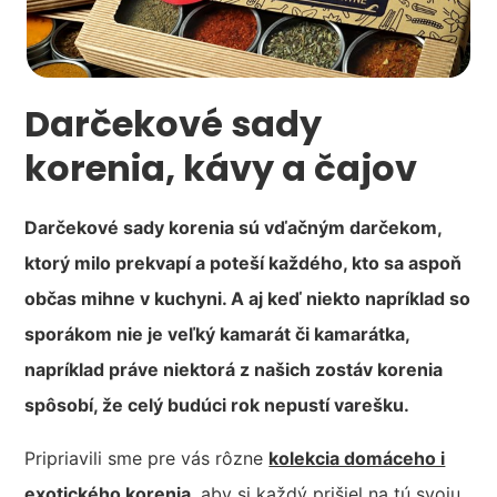
Darčekové sady
korenia, kávy a čajov
Darčekové sady korenia sú vďačným darčekom,
ktorý milo prekvapí a poteší každého, kto sa aspoň
občas mihne v kuchyni. A aj keď niekto napríklad so
sporákom nie je veľký kamarát či kamarátka,
napríklad práve niektorá z našich zostáv korenia
spôsobí, že celý budúci rok nepustí varešku.
Pripriavili sme pre vás rôzne
kolekcia domáceho i
exotického korenia
, aby si každý prišiel na tú svoju