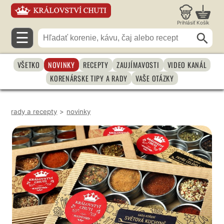
Prihlásiť
Košík
☰
VŠETKO
NOVINKY
RECEPTY
ZAUJÍMAVOSTI
VIDEO KANÁL
KORENÁRSKE TIPY A RADY
VAŠE OTÁZKY
rady a recepty
>
novinky