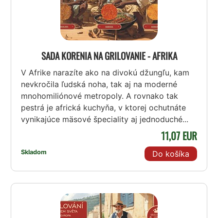
SADA KORENIA NA GRILOVANIE - AFRIKA
V Afrike narazíte ako na divokú džungľu, kam
nevkročila ľudská noha, tak aj na moderné
mnohomiliónové metropoly. A rovnako tak
pestrá je africká kuchyňa, v ktorej ochutnáte
vynikajúce mäsové špeciality aj jednoduché...
11,07 EUR
Skladom
Do košíka