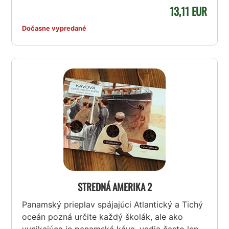
13,11 EUR
Dočasne vypredané
STREDNÁ AMERIKA 2
Panamský prieplav spájajúci Atlantický a Tichý
oceán pozná určite každý školák, ale ako
vynikajúca je panamská káva, vedia často len