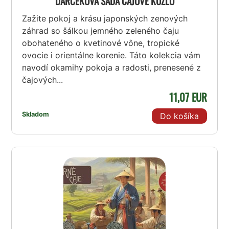
DARČEKOVÁ SADA ČAJOVÉ KÚZLO
Zažite pokoj a krásu japonských zenových
záhrad so šálkou jemného zeleného čaju
obohateného o kvetinové vône, tropické
ovocie i orientálne korenie. Táto kolekcia vám
navodí okamihy pokoja a radosti, prenesené z
čajových...
11,07 EUR
Skladom
Do košíka