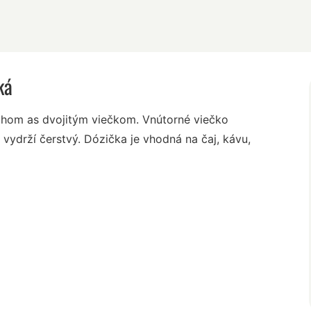
ká
chom as dvojitým viečkom. Vnútorné viečko
 vydrží čerstvý. Dózička je vhodná na čaj, kávu,