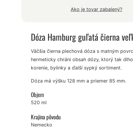
Ako je tovar zabalený?
Dóza Hamburg guľatá čierna veľ
Väčšia čierna plechová dóza s matným povr
hermeticky chráni obsah dózy, ktorý tak dlho
korenie, bylinky a ďalší sypký sortiment.
Dóza má výšku 128 mm a priemer 85 mm.
Objem
520 ml
Krajina pôvodu
Nemecko