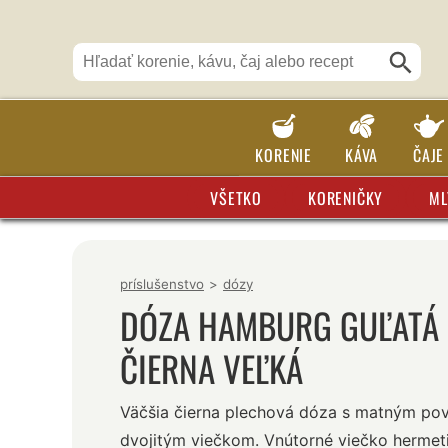
KORENIE
KÁVA
ČAJE
VŠETKO
KORENIČKY
ML
príslušenstvo
>
dózy
DÓZA HAMBURG GUĽATÁ
ČIERNA VEĽKÁ
Väčšia čierna plechová dóza s matným po
dvojitým viečkom. Vnútorné viečko hermeti