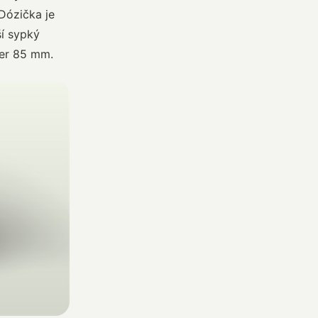
 Dózička je
ší sypký
er 85 mm.