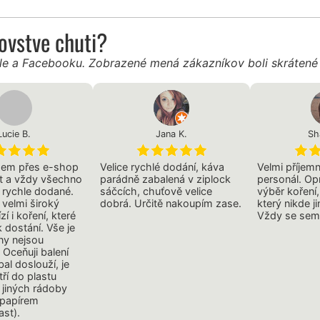
ľovstve chuti?
gle a Facebooku. Zobrazené mená zákazníkov boli skráten
Lucie B.
Jana K.
Sh
jsem přes e-shop
Velice rychlé dodání, káva
Velmi příjem
át a vždy všechno
parádně zabalená v ziplock
personál. Op
 rychle dodané.
sáčcích, chuťově velice
výběr koření,
velmi široký
dobrá. Určitě nakoupím zase.
který nikde j
zí i koření, které
Vždy se sem 
 dostání. Vše je
eny nejsou
 Oceňuji balení
bal doslouží, je
tří do plastu
d jiných rádoby
 papírem
ast).