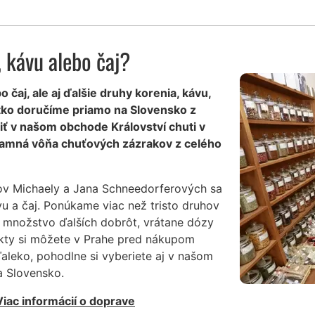
 kávu alebo čaj?
 čaj, ale aj ďalšie druhy korenia, kávu,
etko doručíme priamo na Slovensko z
ť v našom obchode Království chuti v
mamná vôňa chuťových zázrakov z celého
ov Michaely a Jana Schneedorferových sa
vu a čaj. Ponúkame viac než tristo druhov
a množstvo ďalších dobrôt, vrátane dózy
ukty si môžete v Prahe pred nákupom
ďaleko, pohodlne si vyberiete aj v našom
 Slovensko.
Viac informácií o doprave