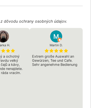
é z dôvodu ochrany osobných údajov.
arka H.
Martin D.
ný a ochotný
Extrem große Auswahl an
ravdu velký
Gewürzen, Tee und Cafe.
 čajů a kávy,
Sehr angenehme Bedienung
inde nenajdete.
ráda vracím.