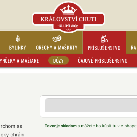
BYLINKY
ORECHY A MAŠKRTY
RA
PRÍSLUŠENSTVO
YNČEKY A MAŽIARE
DÓZY
ČAJOVÉ PRÍSLUŠENSTVO
vrchom as
Tovar je skladom
a môžete ho kúpiť tu v e-shope
cky chráni