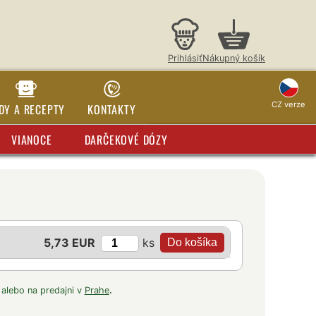
Prihlásiť
Nákupný košík
CZ verze
DY A RECEPTY
KONTAKTY
VIANOCE
DARČEKOVÉ DÓZY
ks
5,73 EUR
 alebo na predajni v
Prahe
.