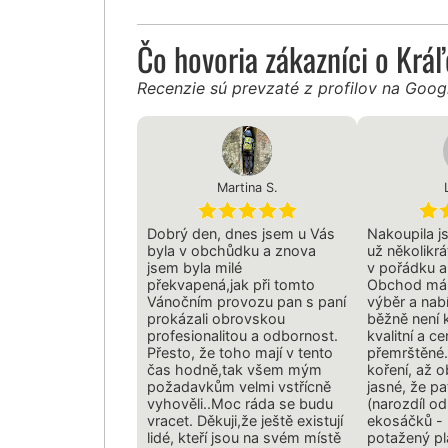
Čo hovoria zákazníci o Krá
Recenzie sú prevzaté z profilov na Goo
Martina S.
Dobrý den, dnes jsem u Vás
Nakoupila 
byla v obchůdku a znova
už několikr
jsem byla milé
v pořádku a
překvapená,jak při tomto
Obchod má 
Vánočním provozu pan s paní
výběr a nabí
prokázali obrovskou
běžně není k
profesionalitou a odbornost.
kvalitní a c
Přesto, že toho mají v tento
přemrštěné.
čas hodně,tak všem mým
koření, až o
požadavkům velmi vstřícně
jasné, že pa
vyhověli..Moc ráda se budu
(narozdíl o
vracet. Děkuji,že ještě existují
ekosáčků -
lidé, kteří jsou na svém místě
potažený pl