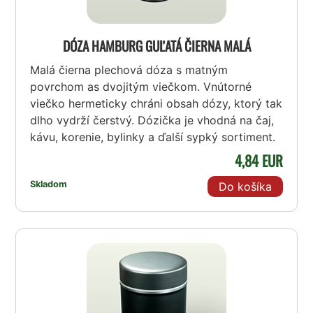
DÓZA HAMBURG GUĽATÁ ČIERNA MALÁ
Malá čierna plechová dóza s matným
povrchom as dvojitým viečkom. Vnútorné
viečko hermeticky chráni obsah dózy, ktorý tak
dlho vydrží čerstvý. Dózička je vhodná na čaj,
kávu, korenie, bylinky a ďalší sypký sortiment.
4,84 EUR
Skladom
Do košíka