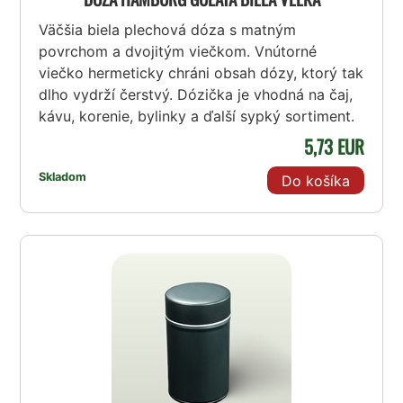
Väčšia biela plechová dóza s matným
povrchom a dvojitým viečkom. Vnútorné
viečko hermeticky chráni obsah dózy, ktorý tak
dlho vydrží čerstvý. Dózička je vhodná na čaj,
kávu, korenie, bylinky a ďalší sypký sortiment.
5,73 EUR
Skladom
Do košíka