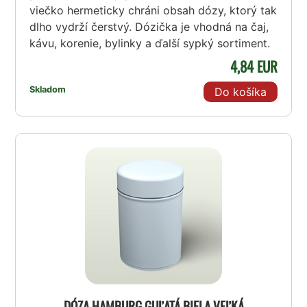
viečko hermeticky chráni obsah dózy, ktorý tak
dlho vydrží čerstvý. Dózička je vhodná na čaj,
kávu, korenie, bylinky a ďalší sypký sortiment.
4,84 EUR
Skladom
Do košíka
DÓZA HAMBURG GUĽATÁ BIELA VEĽKÁ