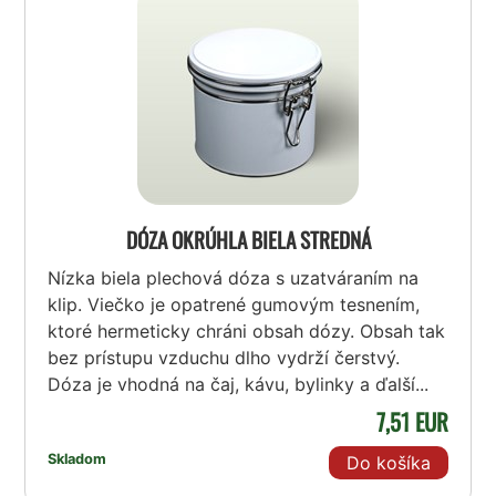
DÓZA OKRÚHLA BIELA STREDNÁ
Nízka biela plechová dóza s uzatváraním na
klip. Viečko je opatrené gumovým tesnením,
ktoré hermeticky chráni obsah dózy. Obsah tak
bez prístupu vzduchu dlho vydrží čerstvý.
Dóza je vhodná na čaj, kávu, bylinky a ďalší...
7,51 EUR
Skladom
Do košíka