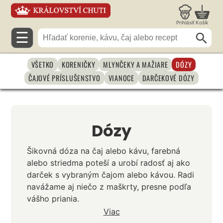
Prihlásiť
Košík
☰
VŠETKO
KORENIČKY
MLYNČEKY A MAŽIARE
DÓZY
ČAJOVÉ PRÍSLUŠENSTVO
VIANOCE
DARČEKOVÉ DÓZY
Dózy
Šikovná dóza na čaj alebo kávu, farebná
alebo striedma poteší a urobí radosť aj ako
darček s vybraným čajom alebo kávou. Radi
navážame aj niečo z maškrty, presne podľa
vášho priania.
Viac