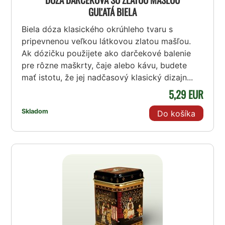
GUĽATÁ BIELA
Biela dóza klasického okrúhleho tvaru s
pripevnenou veľkou látkovou zlatou mašľou.
Ak dózičku použijete ako darčekové balenie
pre rôzne maškrty, čaje alebo kávu, budete
mať istotu, že jej nadčasový klasický dizajn...
5,29 EUR
Skladom
Do košíka