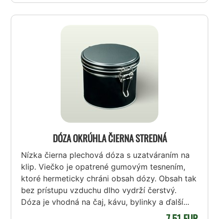
DÓZA OKRÚHLA ČIERNA STREDNÁ
Nízka čierna plechová dóza s uzatváraním na
klip. Viečko je opatrené gumovým tesnením,
ktoré hermeticky chráni obsah dózy. Obsah tak
bez prístupu vzduchu dlho vydrží čerstvý.
Dóza je vhodná na čaj, kávu, bylinky a ďalší...
7,51 EUR