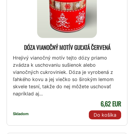
DÓZA VIANOČNÝ MOTÍV GUĽATÁ ČERVENÁ
Hrejivý vianočný motív tejto dózy priamo
zvádza k uschovaniu sušienok alebo
vianočných cukroviniek. Dóza je vyrobená z
ľahkého kovu a jej viečko so širokým lemom
skvele tesní, takže do nej môžete uschovať
napríklad aj...
6,62 EUR
Skladom
Do košíka