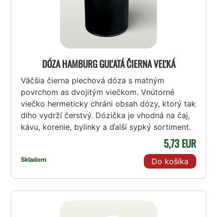
DÓZA HAMBURG GUĽATÁ ČIERNA VEĽKÁ
Väčšia čierna plechová dóza s matným
povrchom as dvojitým viečkom. Vnútorné
viečko hermeticky chráni obsah dózy, ktorý tak
dlho vydrží čerstvý. Dózička je vhodná na čaj,
kávu, korenie, bylinky a ďalší sypký sortiment.
5,73 EUR
Skladom
Do košíka