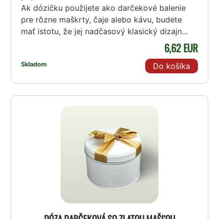
Ak dózičku použijete ako darčekové balenie
pre rôzne maškrty, čaje alebo kávu, budete
mať istotu, že jej nadčasový klasický dizajn...
6,62 EUR
Skladom
Do košíka
DÓZA DARČEKOVÁ SO ZLATOU MAŠĽOU