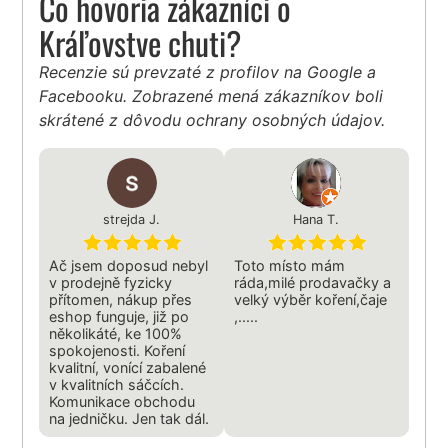
Čo hovoria zákazníci o
Kráľovstve chuti?
Recenzie sú prevzaté z profilov na Google a
Facebooku. Zobrazené mená zákazníkov boli
skrátené z dôvodu ochrany osobných údajov.
strejda J.
Hana T.
Ač jsem doposud nebyl
Toto místo mám
v prodejně fyzicky
ráda,milé prodavačky a
přítomen, nákup přes
velký výběr koření,čaje
eshop funguje, již po
,.....
několikáté, ke 100%
spokojenosti. Koření
kvalitní, vonící zabalené
v kvalitních sáčcích.
Komunikace obchodu
na jedničku. Jen tak dál.