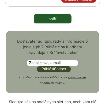
späť
Dostávate radi tipy, rady a informácie o
jedle a pití? Prihláste sa k odberu
spravodaja z Kráľovstva chuti.
Odoslaním formulára súhlasíte so
spracovaním
osobných údajov
.
Sledujte nás na sociálnych sieť ach, nech vám nič