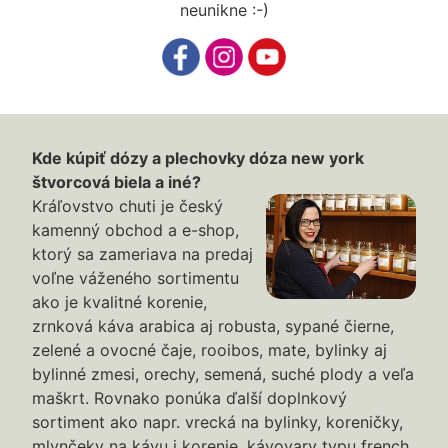
neunikne :-)
Kde kúpiť dózy a plechovky dóza new york
štvorcová biela a iné?
Kráľovstvo chuti je český
kamenný obchod a e-shop,
ktorý sa zameriava na predaj
voľne váženého sortimentu
ako je kvalitné korenie,
zrnková káva arabica aj robusta, sypané čierne,
zelené a ovocné čaje, rooibos, mate, bylinky aj
bylinné zmesi, orechy, semená, suché plody a veľa
maškrt. Rovnako ponúka ďalší doplnkový
sortiment ako napr. vrecká na bylinky, koreničky,
mlynčeky na kávu i korenie, kávovary typu french