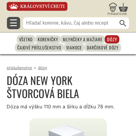
Prihlásiť
Košík
☰
VŠETKO
KORENIČKY
MLYNČEKY A MAŽIARE
DÓZY
ČAJOVÉ PRÍSLUŠENSTVO
VIANOCE
DARČEKOVÉ DÓZY
príslušenstvo
>
dózy
DÓZA NEW YORK
ŠTVORCOVÁ BIELA
Dóza má výšku 110 mm a šírku a dĺžku 78 mm.