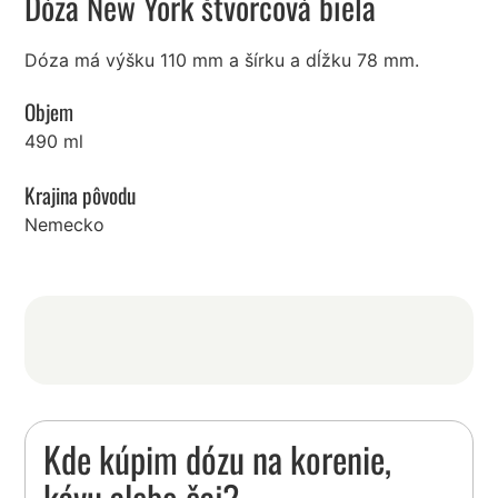
Dóza New York štvorcová biela
Dóza má výšku 110 mm a šírku a dĺžku 78 mm.
Objem
490 ml
Krajina pôvodu
Nemecko
Kde kúpim dózu na korenie,
kávu alebo čaj?