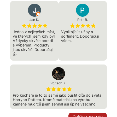
Jan K.
Petr B.
Jedno z nejlepších míst,
Vynikající služby a
ve kterých jsem kdy byl.
sortiment. Doporučuji
Vždycky skvěle poradí
všem.
s výběrem. Produkty
jsou skvělé. Doporučuji
👍
Vojtěch K.
Pro kuchaře je to to samé jako pustit díťe do světa
Harryho Pottera. Kromě materiálu na výrobu
kamene mudrců jsem sehnal asi úplně všechno.
Dalšie recenzie