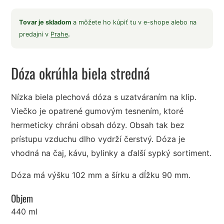
Tovar je skladom
a môžete ho kúpiť tu v e-shope alebo na
predajni v
Prahe
.
Dóza okrúhla biela stredná
Nízka biela plechová dóza s uzatváraním na klip.
Viečko je opatrené gumovým tesnením, ktoré
hermeticky chráni obsah dózy. Obsah tak bez
prístupu vzduchu dlho vydrží čerstvý. Dóza je
vhodná na čaj, kávu, bylinky a ďalší sypký sortiment.
Dóza má výšku 102 mm a šírku a dĺžku 90 mm.
Objem
440 ml