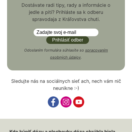
Dostávate radi tipy, rady a informácie o
jedle a pití? Prihláste sa k odberu
spravodaja z Kráľovstva chuti.
Odoslaním formulára súhlasíte so
spracovaním
osobných údajov
.
Sledujte nás na sociálnych sieť ach, nech vám nič
neunikne :-)
Kde kúpiť dózy a plechovky dóza okrúhla biela