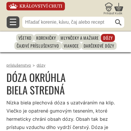
Prihlásiť
Košík
☰
VŠETKO
KORENIČKY
MLYNČEKY A MAŽIARE
DÓZY
ČAJOVÉ PRÍSLUŠENSTVO
VIANOCE
DARČEKOVÉ DÓZY
príslušenstvo
>
dózy
DÓZA OKRÚHLA
BIELA STREDNÁ
Nízka biela plechová dóza s uzatváraním na klip.
Viečko je opatrené gumovým tesnením, ktoré
hermeticky chráni obsah dózy. Obsah tak bez
prístupu vzduchu dlho vydrží čerstvý. Dóza je