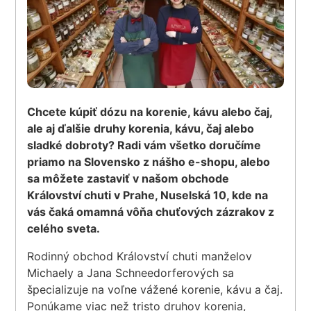
Chcete kúpiť dózu na korenie, kávu alebo čaj,
ale aj ďalšie druhy korenia, kávu, čaj alebo
sladké dobroty? Radi vám všetko doručíme
priamo na Slovensko z nášho e-shopu, alebo
sa môžete zastaviť v našom obchode
Království chuti v Prahe, Nuselská 10, kde na
vás čaká omamná vôňa chuťových zázrakov z
celého sveta.
Rodinný obchod Království chuti manželov
Michaely a Jana Schneedorferových sa
špecializuje na voľne vážené korenie, kávu a čaj.
Ponúkame viac než tristo druhov korenia,