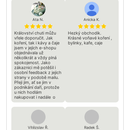
Ata N.
Anicka K.
Království chuti můžu
Hezký obchodik.
vřele doporučit. Jak
Krásné voňavé koření ,
koření, tak i kávy a čaje
bylinky, kafe, caje
jsem v jejich e-shopu
objednávala už
několikrát a vždy plná
spokojenost. Jako
zákaznici mě potěšil i
osobní feedback z jejich
strany v podobě mailu.
Přeji jim, ať se jim v
podnikání daří, protože
u nich hodlám
nakupovat i nadále ☺
Vítězslav Ř.
Radek Š.