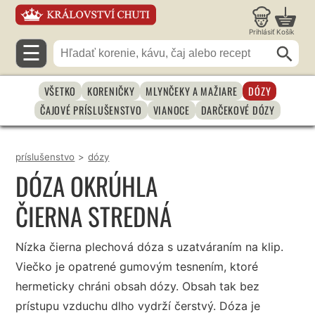
Prihlásiť
Košík
☰
VŠETKO
KORENIČKY
MLYNČEKY A MAŽIARE
DÓZY
ČAJOVÉ PRÍSLUŠENSTVO
VIANOCE
DARČEKOVÉ DÓZY
príslušenstvo
>
dózy
DÓZA OKRÚHLA
ČIERNA STREDNÁ
Nízka čierna plechová dóza s uzatváraním na klip.
Viečko je opatrené gumovým tesnením, ktoré
hermeticky chráni obsah dózy. Obsah tak bez
prístupu vzduchu dlho vydrží čerstvý. Dóza je