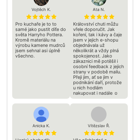
Vojtěch K.
Ata N.
Pro kuchaře je to to
Království chuti můžu
samé jako pustit díťe do
vřele doporučit. Jak
světa Harryho Pottera.
koření, tak i kávy a čaje
Kromě materiálu na
jsem v jejich e-shopu
výrobu kamene mudrců
objednávala už
jsem sehnal asi úplně
několikrát a vždy plná
všechno.
spokojenost. Jako
zákaznici mě potěšil i
osobní feedback z jejich
strany v podobě mailu.
Přeji jim, ať se jim v
podnikání daří, protože
u nich hodlám
nakupovat i nadále ☺
Anicka K.
Vítězslav Ř.