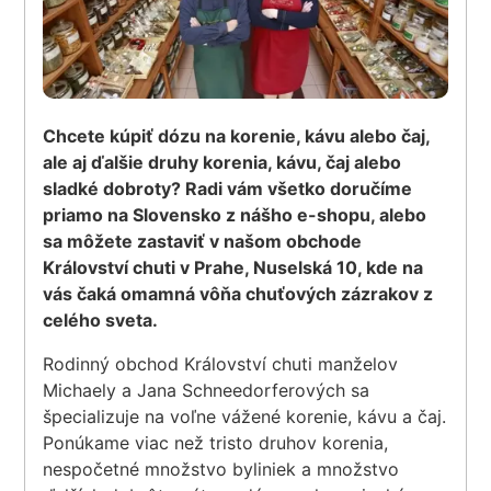
Chcete kúpiť dózu na korenie, kávu alebo čaj,
ale aj ďalšie druhy korenia, kávu, čaj alebo
sladké dobroty? Radi vám všetko doručíme
priamo na Slovensko z nášho e-shopu, alebo
sa môžete zastaviť v našom obchode
Království chuti v Prahe, Nuselská 10, kde na
vás čaká omamná vôňa chuťových zázrakov z
celého sveta.
Rodinný obchod Království chuti manželov
Michaely a Jana Schneedorferových sa
špecializuje na voľne vážené korenie, kávu a čaj.
Ponúkame viac než tristo druhov korenia,
nespočetné množstvo byliniek a množstvo