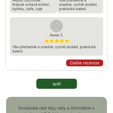
Hezký obchodik.
Vše přehledné a
Krásné voňavé koření ,
snadné, rychlé dodání,
bylinky, kafe, caje
praktické balení.
Radek Š.
Vše přehledné a snadné, rychlé dodání, praktické
balení.
Dalšie recenzie
späť
Dostávate radi tipy, rady a informácie o