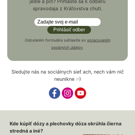
jedle a pití? Prihláste sa k odberu
spravodaja z Kráľovstva chuti.
Odoslaním formulára súhlasíte so
spracovaním
osobných údajov
.
Sledujte nás na sociálnych sieť ach, nech vám nič
neunikne :-)
Kde kúpiť dózy a plechovky dóza okrúhla čierna
stredná a iné?