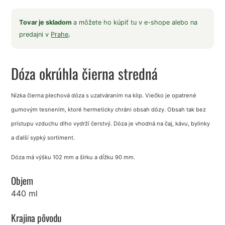
Tovar je skladom
a môžete ho kúpiť tu v e-shope alebo na
predajni v
Prahe
.
Dóza okrúhla čierna stredná
Nízka čierna plechová dóza s uzatváraním na klip. Viečko je opatrené
gumovým tesnením, ktoré hermeticky chráni obsah dózy. Obsah tak bez
prístupu vzduchu dlho vydrží čerstvý. Dóza je vhodná na čaj, kávu, bylinky
a ďalší sypký sortiment.
Dóza má výšku 102 mm a šírku a dĺžku 90 mm.
Objem
440 ml
Krajina pôvodu