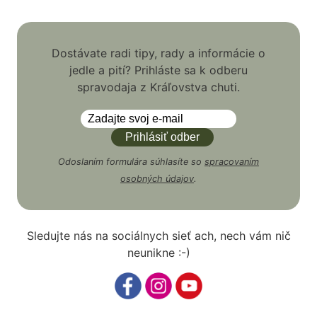
Dostávate radi tipy, rady a informácie o
jedle a pití? Prihláste sa k odberu
spravodaja z Kráľovstva chuti.
Odoslaním formulára súhlasíte so
spracovaním
osobných údajov
.
Sledujte nás na sociálnych sieť ach, nech vám nič
neunikne :-)