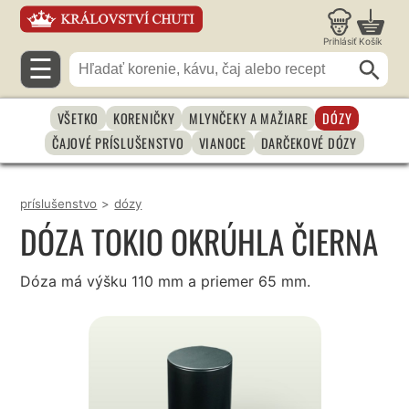
Prihlásiť
Košík
☰
VŠETKO
KORENIČKY
MLYNČEKY A MAŽIARE
DÓZY
ČAJOVÉ PRÍSLUŠENSTVO
VIANOCE
DARČEKOVÉ DÓZY
príslušenstvo
>
dózy
DÓZA TOKIO OKRÚHLA ČIERNA
Dóza má výšku 110 mm a priemer 65 mm.