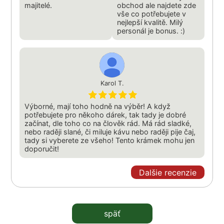
majitelé.
obchod ale najdete zde
vše co potřebujete v
nejlepší kvalitě. Milý
personál je bonus. :)
Karol T.
Výborné, mají toho hodně na výběr! A když
potřebujete pro někoho dárek, tak tady je dobré
začínat, dle toho co na člověk rád. Má rád sladké,
nebo raději slané, či miluje kávu nebo raději pije čaj,
tady si vyberete ze všeho! Tento krámek mohu jen
doporučit!
Dalšie recenzie
späť