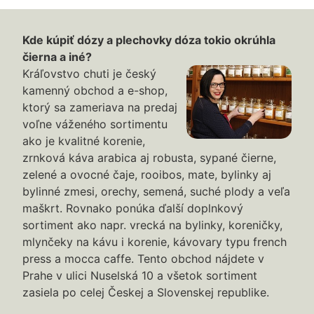
Kde kúpiť dózy a plechovky dóza tokio okrúhla
čierna a iné?
Kráľovstvo chuti je český
kamenný obchod a e-shop,
ktorý sa zameriava na predaj
voľne váženého sortimentu
ako je kvalitné korenie,
zrnková káva arabica aj robusta, sypané čierne,
zelené a ovocné čaje, rooibos, mate, bylinky aj
bylinné zmesi, orechy, semená, suché plody a veľa
maškrt. Rovnako ponúka ďalší doplnkový
sortiment ako napr. vrecká na bylinky, koreničky,
mlynčeky na kávu i korenie, kávovary typu french
press a mocca caffe. Tento obchod nájdete v
Prahe v ulici Nuselská 10 a všetok sortiment
zasiela po celej Českej a Slovenskej republike.