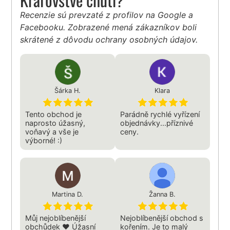
Recenzie sú prevzaté z profilov na Google a
Facebooku. Zobrazené mená zákazníkov boli
skrátené z dôvodu ochrany osobných údajov.
Šárka H.
Klara
Tento obchod je
Parádně rychlé vyřízení
naprosto úžasný,
objednávky...příznivé
voňavý a vše je
ceny.
výborné! :)
Martina D.
Žanna B.
Můj nejoblíbenější
Nejoblíbenější obchod s
obchůdek ❤️ Úžasní
kořením. Je to malý