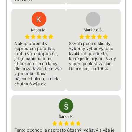
Katka M.
Markéta Š.
Nákup proběhl v
Skvělá péče o klienty,
naprostém pořádku,
výborný výběr vysoce
mohu vřele doporučit,
kvalitních produktů,
jak je nabídnuto na
které jinde nejsou. Vždy
stránkách i mletí kávy
super rychlost zaslání.
dle požadavků také vše
Doporučuji na 100%.
v pořádku. Káva
báječně balená, umleta,
chutná ☕vše ok
Šárka H.
Tento obchod je naprosto úžasný, voňavý a vše je