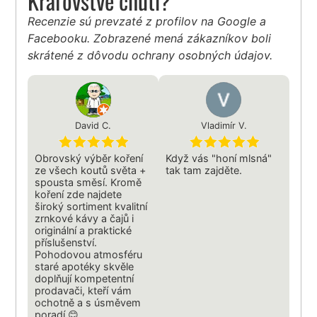
Kráľovstve chuti?
Recenzie sú prevzaté z profilov na Google a
Facebooku. Zobrazené mená zákazníkov boli
skrátené z dôvodu ochrany osobných údajov.
David C.
Vladimír V.
Obrovský výběr koření
Když vás "honí mlsná"
ze všech koutů světa +
tak tam zajděte.
spousta směsí. Kromě
koření zde najdete
široký sortiment kvalitní
zrnkové kávy a čajů i
originální a praktické
příslušenství.
Pohodovou atmosféru
staré apotéky skvěle
doplňují kompetentní
prodavači, kteří vám
ochotně a s úsměvem
poradí 😊