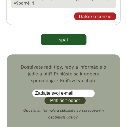
výborné! :)
Dalšie recenzie
späť
Dostávate radi tipy, rady a informácie o
jedle a pití? Prihláste sa k odberu
spravodaja z Kráľovstva chuti.
Odoslaním formulára súhlasíte so
spracovaním
osobných údajov
.