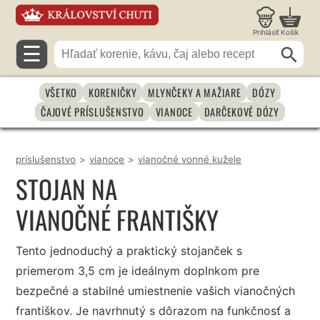
Prihlásiť
Košík
☰
VŠETKO
KORENIČKY
MLYNČEKY A MAŽIARE
DÓZY
ČAJOVÉ PRÍSLUŠENSTVO
VIANOCE
DARČEKOVÉ DÓZY
príslušenstvo
>
vianoce
>
vianočné vonné kužele
STOJAN NA
VIANOČNÉ FRANTIŠKY
Tento jednoduchý a praktický stojanček s
priemerom 3,5 cm je ideálnym doplnkom pre
bezpečné a stabilné umiestnenie vašich vianočných
františkov. Je navrhnutý s dôrazom na funkčnosť a