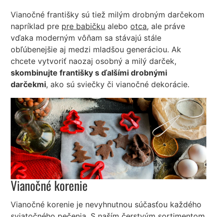
Vianočné františky sú tiež milým drobným darčekom
napríklad pre
pre babičku
alebo
otca
, ale práve
vďaka moderným vôňam sa stávajú stále
obľúbenejšie aj medzi mladšou generáciou. Ak
chcete vytvoriť naozaj osobný a milý darček,
skombinujte františky s ďalšími drobnými
darčekmi
, ako sú sviečky či vianočné dekorácie.
Vianočné korenie
Vianočné korenie je nevyhnutnou súčasťou každého
sviatočného pečenia. S naším čerstvým sortimentom