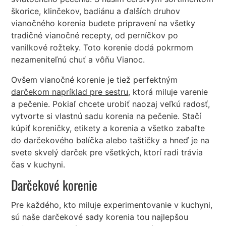
škorice, klinčekov, badiánu a ďalších druhov
vianočného korenia budete pripravení na všetky
tradičné vianočné recepty, od perníčkov po
vanilkové rožteky. Toto korenie dodá pokrmom
nezameniteľnú chuť a vôňu Vianoc.
Ovšem vianočné korenie je tiež perfektným
darčekom napríklad pre sestru
, ktorá miluje varenie
a pečenie. Pokiaľ chcete urobiť naozaj veľkú radosť,
vytvorte si vlastnú sadu korenia na pečenie. Stačí
kúpiť koreničky, etikety a korenia a všetko zabaľte
do darčekového balíčka alebo taštičky a hneď je na
svete skvelý darček pre všetkých, ktorí radi trávia
čas v kuchyni.
Darčekové korenie
Pre každého, kto miluje experimentovanie v kuchyni,
sú naše darčekové sady korenia tou najlepšou