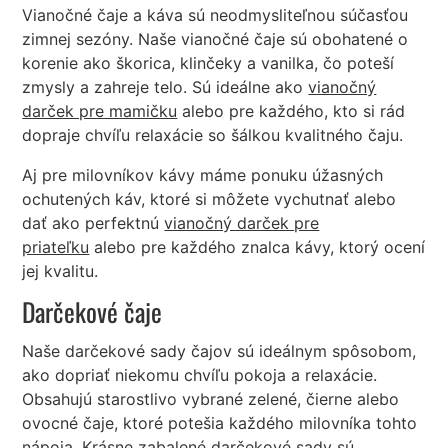
Vianočné čaje a káva sú neodmysliteľnou súčasťou
zimnej sezóny. Naše vianočné čaje sú obohatené o
korenie ako škorica, klinčeky a vanilka, čo poteší
zmysly a zahreje telo. Sú ideálne ako
vianočný
darček pre mamičku
alebo pre každého, kto si rád
dopraje chvíľu relaxácie so šálkou kvalitného čaju.
Aj pre milovníkov kávy máme ponuku úžasných
ochutených káv, ktoré si môžete vychutnať alebo
dať ako perfektnú
vianočný darček pre
priateľku
alebo pre každého znalca kávy, ktorý ocení
jej kvalitu.
Darčekové čaje
Naše darčekové sady čajov sú ideálnym spôsobom,
ako dopriať niekomu chvíľu pokoja a relaxácie.
Obsahujú starostlivo vybrané zelené, čierne alebo
ovocné čaje, ktoré potešia každého milovníka tohto
nápoja. Krásne zabalené darčekové sady sú