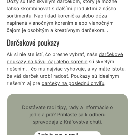
Dózy sú tiež skvelým darčekom, ktorý je možné
ľahko skombinovať s ďalšími produktmi z nášho
sortimentu. Napríklad korenička alebo dóza
naplnená vianočným korením alebo vianočným
čajom je osobitým a kreatívnym darčekom. .
Darčekové poukazy
Ak si nie ste istí, čo presne vybrať, naše
darčekové
poukazy na kávu, čaj alebo korenie
sú skvelým
riešením. , čo mu najviac vyhovuje, a vy máte istotu,
že váš darček urobí radosť. Poukazy sú ideálnym
riešením aj pre
darčeky na poslednú chvíľu
.
Dostávate radi tipy, rady a informácie o
jedle a pití? Prihláste sa k odberu
spravodaja z Kráľovstva chuti.