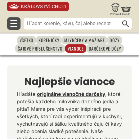
Prihlásiť
Košík
☰
VŠETKO
KORENIČKY
MLYNČEKY A MAŽIARE
DÓZY
ČAJOVÉ PRÍSLUŠENSTVO
VIANOCE
DARČEKOVÉ DÓZY
Najlepšie vianoce
Hľadáte
originálne vianočné darčeky
, ktoré
potešia každého milovníka dobrého jedla a
pitia? Máme pre vás výber inšpirácií pre
všetkých, ktorí radi experimentujú v kuchyni,
vychutnávajú si šálku kvalitného čaju či kávy
alebo ocenia sladké potešenie. Naše
darčekové sady korenia sú ideálnym tipom,