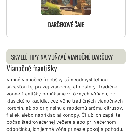
DARČEKOVÉ ČAJE
SKVELÉ TIPY NA VOŇAVÉ VIANOČNÉ DARČEKY
Vianočné františky
Vonné vianočné františky sú neodmysliteľnou
súčasťou tej
pravej vianočnej atmosféry
. Tradičné
vonné františky ponúkame v rôznych vôňach, od
klasického kadidla, cez vône tradičných vianočných
korenín, až po
originálnu a modernú arómu
citrusov,
fialiek alebo napríklad aj konopy. Či už ich zapálite
počas štedrovečernej večere alebo pri večernom
odpočinku, ich jemná vôňa prinesie pokoj a pohodu.