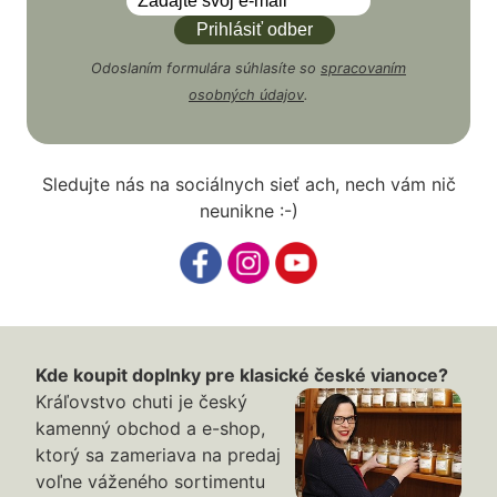
Odoslaním formulára súhlasíte so
spracovaním
osobných údajov
.
Sledujte nás na sociálnych sieť ach, nech vám nič
neunikne :-)
Kde koupit doplnky pre klasické české vianoce?
Kráľovstvo chuti je český
kamenný obchod a e-shop,
ktorý sa zameriava na predaj
voľne váženého sortimentu