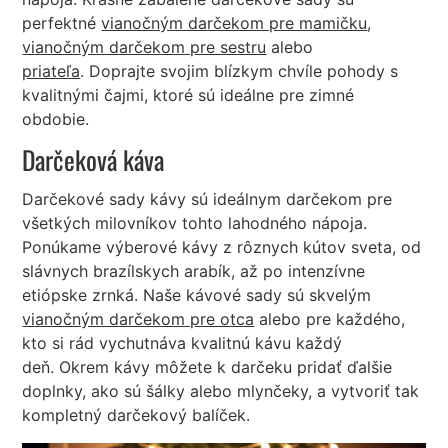
perfektné
vianočným darčekom pre mamičku
,
vianočným darčekom pre sestru
alebo
priateľa
. Doprajte svojim blízkym chvíle pohody s
kvalitnými čajmi, ktoré sú ideálne pre zimné
obdobie.
Darčeková káva
Darčekové sady kávy sú ideálnym darčekom pre
všetkých milovníkov tohto lahodného nápoja.
Ponúkame výberové kávy z rôznych kútov sveta, od
slávnych brazílskych arabík, až po intenzívne
etiópske zrnká. Naše kávové sady sú skvelým
vianočným darčekom pre otca
alebo pre každého,
kto si rád vychutnáva kvalitnú kávu každý
deň. Okrem kávy môžete k darčeku pridať ďalšie
doplnky, ako sú šálky alebo mlynčeky, a vytvoriť tak
kompletný darčekový balíček.