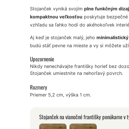
Stojanček vyniká svojím
plne funkčným diz
kompaktnou veľkosťou
poskytuje bezpečné 
vzhľadu sa ľahko hodí do akéhokoľvek interi
Aj keď je stojanček malý, jeho
minimalistický
budú stáť pevne na mieste a vy si môžete už
Upozornenie
Nikdy nenechávajte františky horieť bez dozo
Stojanček umiestnite na nehorľavý povrch.
Rozmery
Priemer 5,2 cm, výška 1 cm.
Stojanček na vianočné františky ponúkame v t