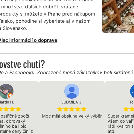
 množstvo ďalších dobrôt, vrátane
 produkty si môžete v Prahe pred nákupom
ďaleko, pohodlne si vyberiete aj v našom
 Slovensko.
Viac informácií o doprave
ľovstve chuti?
gle a Facebooku. Zobrazené mená zákazníkov boli skráten
artin H.
LUDMILA J.
To
 patřičně zboží
Moc milá obsluha velký výběr
Super krámek
ha, obrovský
všem co vaří 
lního ba i bio
rádi kvalitní 
atelné ceny činí z
atd.