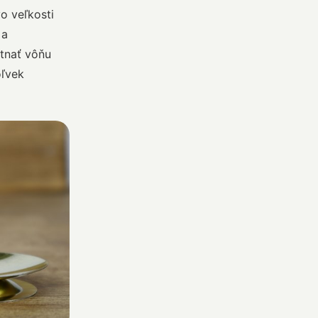
o veľkosti
 a
utnať vôňu
oľvek