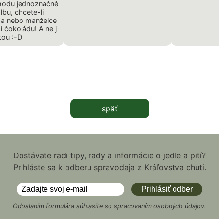
hodu jednoznačně
lbu, chcete-li
 a nebo manželce
 i čokoládu! A ne j
kou :-D
späť
Dostávate radi tipy, rady a informácie o jedle a pití?
Prihláste sa k odberu spravodaja z Kráľovstva chuti.
Odoslaním formulára súhlasíte so
spracovaním osobných údajov
.