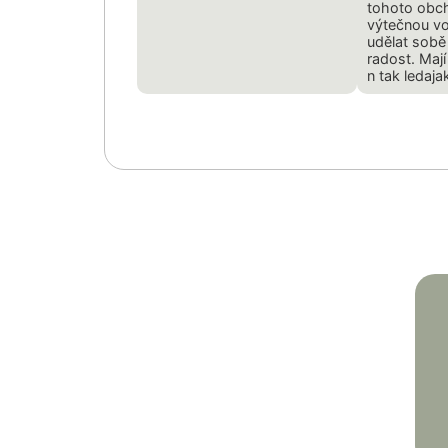
tohoto obc
výtečnou vo
udělat sobě
radost. Mají
n tak ledaja