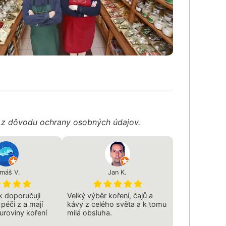
é z dôvodu ochrany osobných údajov.
máš V.
Jan K.
 doporučuji
Velký výběr koření, čajů a
péči z a mají
kávy z celého světa a k tomu
suroviny koření
milá obsluha.