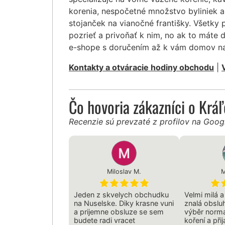
korenia, nespočetné množstvo byliniek a
stojanček na vianočné františky. Všetky
pozrieť a privoňať k nim, no ak to máte 
e-shope s doručením až k vám domov na
Kontakty a otváracie hodiny obchodu
|
Čo hovoria zákazníci o Krá
Recenzie sú prevzaté z profilov na Goo
Miloslav M.
M
Jeden z skvelych obchudku
Velmi milá a
na Nuselske. Diky krasne vuni
znalá obslu
a prijemne obsluze se sem
výběr normá
budete radi vracet
koření a přij