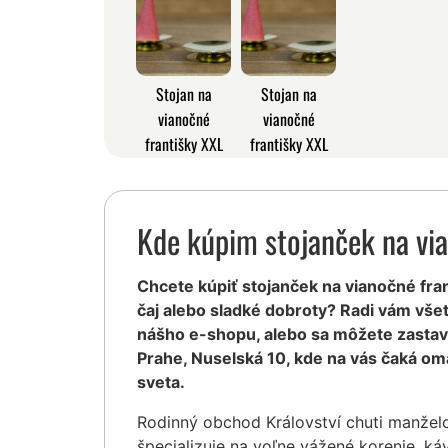
Stojan na
Stojan na
vianočné
vianočné
františky XXL
františky XXL
Kde kúpim stojanček na vi
Chcete kúpiť stojanček na vianočné frant
čaj alebo sladké dobroty? Radi vám vš
nášho e-shopu, alebo sa môžete zastavi
Prahe, Nuselská 10, kde na vás čaká o
sveta.
Rodinný obchod Království chuti manžel
špecializuje na voľne vážené korenie, ká