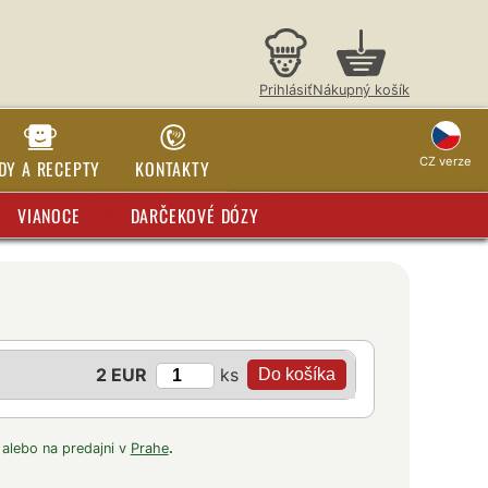
Prihlásiť
Nákupný košík
CZ verze
DY A RECEPTY
KONTAKTY
VIANOCE
DARČEKOVÉ DÓZY
ks
2 EUR
 alebo na predajni v
Prahe
.