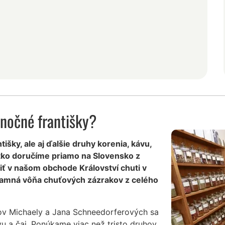
anočné františky?
išky, ale aj ďalšie druhy korenia, kávu,
etko doručíme priamo na Slovensko z
ť v našom obchode Království chuti v
mamná vôňa chuťových zázrakov z celého
ov Michaely a Jana Schneedorferových sa
vu a čaj. Ponúkame viac než tristo druhov