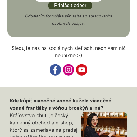
Odoslaním formulára súhlasíte so
spracovaním
osobných údajov
.
Sledujte nás na sociálnych sieť ach, nech vám nič
neunikne :-)
Kde kúpiť vianočné vonné kužele vianočné
vonné františky s vôňou broskýň a iné?
Kráľovstvo chuti je český
kamenný obchod a e-shop,
ktorý sa zameriava na predaj