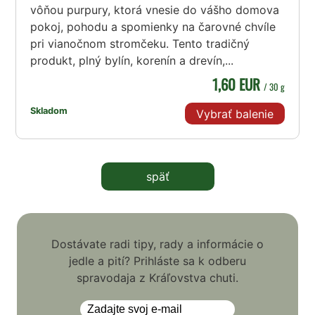
vôňou purpury, ktorá vnesie do vášho domova
pokoj, pohodu a spomienky na čarovné chvíle
pri vianočnom stromčeku. Tento tradičný
produkt, plný bylín, korenín a drevín,...
1,60 EUR
/ 30 g
Skladom
Vybrať balenie
späť
Dostávate radi tipy, rady a informácie o
jedle a pití? Prihláste sa k odberu
spravodaja z Kráľovstva chuti.