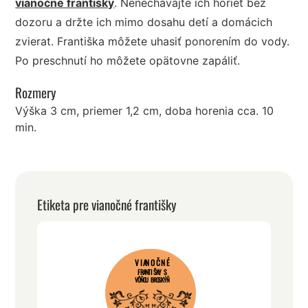
vianočné františky
. Nenechávajte ich horieť bez
dozoru a držte ich mimo dosahu detí a domácich
zvierat. Františka môžete uhasiť ponorením do vody.
Po preschnutí ho môžete opätovne zapáliť.
Rozmery
Výška 3 cm, priemer 1,2 cm, doba horenia cca. 10
min.
Etiketa pre vianočné františky
VIANOČNÉ
FRANTIŠKY S
VÔŇOU BROSKÝŇ