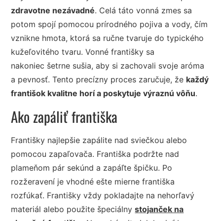
zdravotne nezávadné
. Celá táto vonná zmes sa
potom spojí pomocou prírodného pojiva a vody, čím
vznikne hmota, ktorá sa ručne tvaruje do typického
kužeľovitého tvaru. Vonné františky sa
nakoniec šetrne sušia, aby si zachovali svoje aróma
a pevnosť. Tento precízny proces zaručuje, že
každý
františok kvalitne horí a poskytuje výraznú vôňu
.
Ako zapáliť františka
Františky najlepšie zapálite nad sviečkou alebo
pomocou zapaľovača. Františka podržte nad
plameňom pár sekúnd a zapáľte špičku. Po
rozžeravení je vhodné ešte mierne františka
rozfúkať. Františky vždy pokladajte na nehorľavý
materiál alebo použite špeciálny
stojanček na