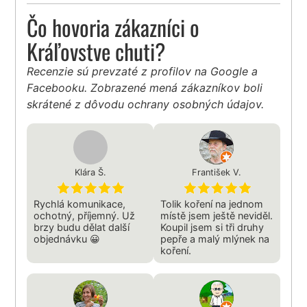
Čo hovoria zákazníci o
Kráľovstve chuti?
Recenzie sú prevzaté z profilov na Google a
Facebooku. Zobrazené mená zákazníkov boli
skrátené z dôvodu ochrany osobných údajov.
Klára Š.
František V.
Rychlá komunikace,
Tolik koření na jednom
ochotný, příjemný. Už
místě jsem ještě neviděl.
brzy budu dělat další
Koupil jsem si tři druhy
objednávku 😀
pepře a malý mlýnek na
koření.