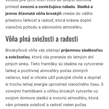
priniesť
ovocnú a osviežujúcu náladu
.
Sladká a
jemne šťavnatá vôňa broskýň
vnesie do vášho
priestoru ľahkosť a radosť, ktorá krásne doplní
vianočnú pohodu a slávnostnú atmosféru.
Vôňa plná sviežosti a radosti
Broskyňová vôňa vás obklopí
príjemnou sladkosťou
a sviežosťou
, ktorá vás prenesie do letných dní
plných slnka. Tieto františky sú ideálne na vytvorenie
ľahkej a pozitívnej atmosféry počas zimných
večerov, keď si chcete užiť pokojné chvíle a dopriať
si trochu letnej energie uprostred vianočného času. S
vonnými františkami s vôňou broskýň vytvoríte vo
svojom domove sladkú a ovocnú atmosféru, ktorá
vám prinesie sviežosť a radosť nielen počas