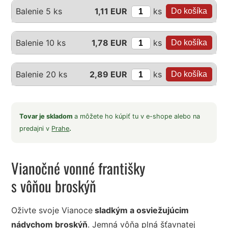
ks
Balenie 5 ks
1,11 EUR
ks
Balenie 10 ks
1,78 EUR
ks
Balenie 20 ks
2,89 EUR
Tovar je skladom
a môžete ho kúpiť tu v e-shope alebo na
predajni v
Prahe
.
Vianočné vonné františky
s vôňou broskýň
Oživte svoje Vianoce
sladkým a osviežujúcim
nádychom broskýň
. Jemná vôňa plná šťavnatej