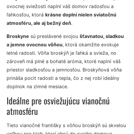
ovocnej sviežosti naplní váš domov radosťou a
ľahkosťou, ktorá
krásne doplní nielen sviatočnú
atmosféru, ale aj bežný deň
.
Broskyne
sú preslávené svojou
šťavnatou, sladkou
a jemne ovocnou vôňou
, ktorá okamžite evokuje
letné radosti. Vôňa broskýň je ľahká a svieža, no
zároveň má plné a bohaté aróma, ktoré naplní váš
priestor sladkosťou a jemnosťou. Broskyňová vôňa
prináša pocit radosti a tepla, čo z nej robí ideálny
doplnok na zimné mesiace.
Ideálne pre osviežujúcu vianočnú
atmosféru
Tieto vianočné františky s vôňou broskýň sú skvelou
voľbou pre tých, ktorí chcú do svojho domova