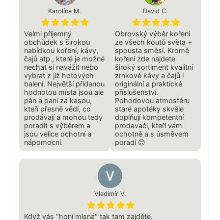
Karolína M.
David C.
Velmi příjemný
Obrovský výběr koření
obchůdek s širokou
ze všech koutů světa +
nabídkou koření, kávy,
spousta směsí. Kromě
čajů atp., které je možné
koření zde najdete
nechat si navážit nebo
široký sortiment kvalitní
vybrat z již hotových
zrnkové kávy a čajů i
balení. Největší přidanou
originální a praktické
hodnotou místa jsou ale
příslušenství.
pán a paní za kasou,
Pohodovou atmosféru
kteří přesně vědí, co
staré apotéky skvěle
prodávají a mohou tedy
doplňují kompetentní
poradit s výběrem a
prodavači, kteří vám
jsou velice ochotní a
ochotně a s úsměvem
nápomocní.
poradí 😊
Vladimír V.
Když vás "honí mlsná" tak tam zajděte.