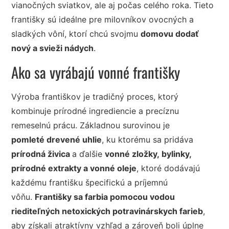
vianočných sviatkov, ale aj počas celého roka. Tieto
františky sú ideálne pre milovníkov ovocných a
sladkých vôní, ktorí chcú svojmu
domovu dodať
nový a svieži nádych
.
Ako sa vyrábajú vonné františky
Výroba františkov je tradičný proces, ktorý
kombinuje prírodné ingrediencie a precíznu
remeselnú prácu. Základnou surovinou je
pomleté drevené uhlie
, ku ktorému sa pridáva
prírodná živica
a ďalšie
vonné zložky, bylinky,
prírodné extrakty a vonné oleje
, ktoré dodávajú
každému františku špecifickú a príjemnú
vôňu.
Františky sa farbia pomocou vodou
riediteľných netoxických potravinárskych farieb
,
aby získali atraktívny vzhľad a zároveň boli úplne