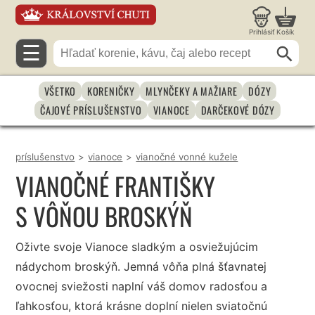
Prihlásiť
Košík
☰
VŠETKO
KORENIČKY
MLYNČEKY A MAŽIARE
DÓZY
ČAJOVÉ PRÍSLUŠENSTVO
VIANOCE
DARČEKOVÉ DÓZY
príslušenstvo
>
vianoce
>
vianočné vonné kužele
VIANOČNÉ FRANTIŠKY
S VÔŇOU BROSKÝŇ
Oživte svoje Vianoce sladkým a osviežujúcim
nádychom broskýň. Jemná vôňa plná šťavnatej
ovocnej sviežosti naplní váš domov radosťou a
ľahkosťou, ktorá krásne doplní nielen sviatočnú