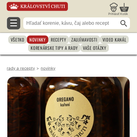
Prihlásiť
Košík
☰
VŠETKO
NOVINKY
RECEPTY
ZAUJÍMAVOSTI
VIDEO KANÁL
KORENÁRSKE TIPY A RADY
VAŠE OTÁZKY
rady a recepty
>
novinky