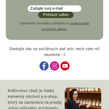
Odoslaním formulára súhlasíte so
spracovaním
osobných údajov
.
Sledujte nás na sociálnych sieť ach, nech vám nič
neunikne :-)
Kráľovstvo chuti je český
kamenný obchod a e-shop,
ktorý sa zameriava na predaj
voľne váženého sortimentu