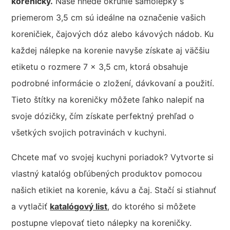
koreničky.
Naše hnedé okrúhle samolepky s
priemerom 3,5 cm sú ideálne na označenie vašich
koreničiek, čajových dóz alebo kávových nádob. Ku
každej nálepke na korenie navyše získate aj väčšiu
etiketu o rozmere 7 x 3,5 cm, ktorá obsahuje
podrobné informácie o zložení, dávkovaní a použití.
Tieto štítky na koreničky môžete ľahko nalepiť na
svoje dózičky, čím získate perfektný prehľad o
všetkých svojich potravinách v kuchyni.
Chcete mať vo svojej kuchyni poriadok? Vytvorte si
vlastný katalóg obľúbených produktov pomocou
našich etikiet na korenie, kávu a čaj. Stačí si stiahnuť
a vytlačiť
katalógový list
, do ktorého si môžete
postupne vlepovať tieto nálepky na koreničky.