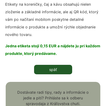
Etikety na koreničky, čaj a kávu obsahujú nielen
zloženie a základné informácie, ale aj QR kód, ktorý
vám po načítaní mobilom poskytne detailné
informácie o produkte a umožní rýchle objednanie
nového tovaru.
Jedna etiketa stojí 0,15 EUR a nájdete ju pri každom
produkte, ktorý predávame.
späť
Dostávate radi tipy, rady a informácie o
jedle a pití? Prihláste sa k odberu
spravodaja z Kráľovstva chuti.