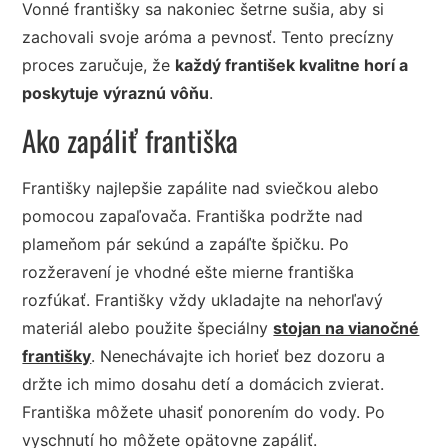
Vonné františky sa nakoniec šetrne sušia, aby si
zachovali svoje aróma a pevnosť. Tento precízny
proces zaručuje, že
každý františek kvalitne horí a
poskytuje výraznú vôňu
.
Ako zapáliť františka
Františky najlepšie zapálite nad sviečkou alebo
pomocou zapaľovača. Františka podržte nad
plameňom pár sekúnd a zapáľte špičku. Po
rozžeravení je vhodné ešte mierne františka
rozfúkať. Františky vždy ukladajte na nehorľavý
materiál alebo použite špeciálny
stojan na vianočné
františky
. Nenechávajte ich horieť bez dozoru a
držte ich mimo dosahu detí a domácich zvierat.
Františka môžete uhasiť ponorením do vody. Po
vyschnutí ho môžete opätovne zapáliť.