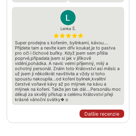
Lenka Š.
Super prodejna s kořením, bylinkami, kávou....
Přijdete tam a nevíte kam dřív koukat,je to pastva
pro oči i čichové buňky. Když jsem sem přišla
poprvé,připadala jsem si jak v jiříkově
vidění,pohádka. A navíc velmi příjemný, milý a
ochotný personál. Znám toto Království asi měsíc a
už jsem ji několikrát navštívila a vždy si toho
spoustu nakoupila...od koření bylinek,kvalitní
čerstvé voňavé kávy až po mlýnek na kávu a
mlýnek na koření. Takže jen tak dál....Personálu moc
děkuji za skvělý přístup a celému Království přeji
krásné vánoční svátky🍀☺
Dalšie recenzie