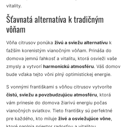
vitality.
Šťavnatá alternatíva k tradičným
vôňam
Vôňa citrusov ponúka
živú a sviežu alternatívu
k
ťažším korenistým vianočným vôňam. Prináša do
domova jemnú ľahkosť a vitalitu, ktorá osvieži vaše
zmysly a vytvorí
harmonickú atmosféru
. Váš domov
bude vďaka tejto vôni plný optimistickej energie.
S vonnými františkami s vôňou citrusov vytvoríte
čistú, sviežu a povzbudzujúcu atmosféru
, ktorá
vám prinesie do domova žiarivú energiu počas
vianočných sviatkov. Tieto františky sú perfektné
pre každého, kto miluje
živé a osviežujúce vône
,
ktoré naplnia priestor radosťou a vitalitou.