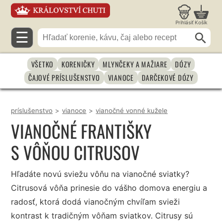
Prihlásiť
Košík
☰
VŠETKO
KORENIČKY
MLYNČEKY A MAŽIARE
DÓZY
ČAJOVÉ PRÍSLUŠENSTVO
VIANOCE
DARČEKOVÉ DÓZY
príslušenstvo
>
vianoce
>
vianočné vonné kužele
VIANOČNÉ FRANTIŠKY
S VÔŇOU CITRUSOV
Hľadáte novú sviežu vôňu na vianočné sviatky?
Citrusová vôňa prinesie do vášho domova energiu a
radosť, ktorá dodá vianočným chvíľam svieži
kontrast k tradičným vôňam sviatkov. Citrusy sú