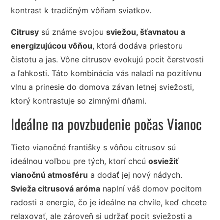
kontrast k tradičným vôňam sviatkov.
Citrusy
sú známe svojou
sviežou, šťavnatou a
energizujúcou vôňou
, ktorá dodáva priestoru
čistotu a jas. Vône citrusov evokujú pocit čerstvosti
a ľahkosti. Táto kombinácia vás naladí na pozitívnu
vlnu a prinesie do domova závan letnej sviežosti,
ktorý kontrastuje so zimnými dňami.
Ideálne na povzbudenie počas Vianoc
Tieto vianočné františky s vôňou citrusov sú
ideálnou voľbou pre tých, ktorí chcú
osviežiť
vianočnú atmosféru
a dodať jej nový nádych.
Svieža citrusová aróma
naplní váš domov pocitom
radosti a energie, čo je ideálne na chvíle, keď chcete
relaxovať, ale zároveň si udržať pocit sviežosti a