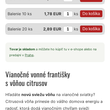
ks
Balenie 10 ks
1,78 EUR
ks
Balenie 20 ks
2,89 EUR
Tovar je skladom
a môžete ho kúpiť tu v e-shope alebo na
predajni v
Prahe
.
Vianočné vonné františky
s vôňou citrusov
Hľadáte
novú sviežu vôňu
na vianočné sviatky?
Citrusová vôňa prinesie do vášho domova energiu a
radosť, ktorá dodá vianočným chvíľam svieži