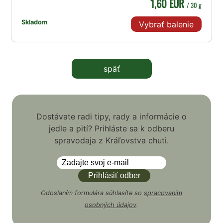
1,60 EUR
/ 30 g
Skladom
Vybrať balenie
späť
Dostávate radi tipy, rady a informácie o
jedle a pití? Prihláste sa k odberu
spravodaja z Kráľovstva chuti.
Odoslaním formulára súhlasíte so
spracovaním
osobných údajov
.