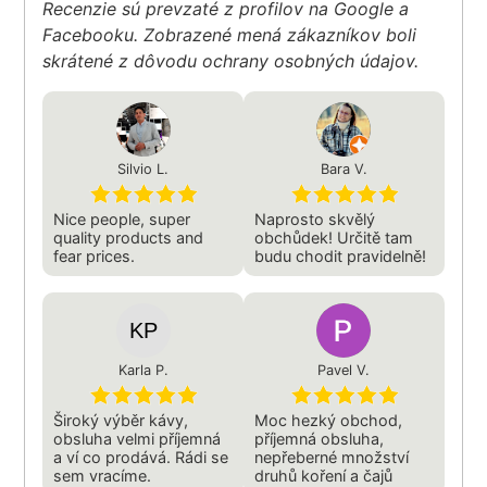
Recenzie sú prevzaté z profilov na Google a
Facebooku. Zobrazené mená zákazníkov boli
skrátené z dôvodu ochrany osobných údajov.
Silvio L.
Bara V.
Nice people, super
Naprosto skvělý
quality products and
obchůdek! Určitě tam
fear prices.
budu chodit pravidelně!
Karla P.
Pavel V.
Široký výběr kávy,
Moc hezký obchod,
obsluha velmi příjemná
příjemná obsluha,
a ví co prodává. Rádi se
nepřeberné množství
sem vracíme.
druhů koření a čajů