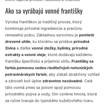
Ako sa vyrábajú vonné františky
Výroba františkov je tradičný proces, ktorý
kombinuje prírodné ingrediencie a precíznu
remeselnú prácu. Základnou surovinou je
pomleté
drevené uhlie
, ku ktorému sa pridáva
prírodná
živica
a ďalšie
vonné zložky, bylinky, prírodné
extrakty a vonné oleje
, ktoré dodávajú každému
františku špecifickú a príjemnú vôňu.
Františky sa
farbia pomocou vodou riediteľných netoxických
potravinárskych farieb
, aby získali atraktívny vzhľad
a zároveň boli úplne
zdravotne nezávadné
. Celá
táto vonná zmes sa potom spojí pomocou
prírodného pojiva a vody, čím vznikne hmota, ktorá
sa ručne tvaruje do typického kužeľovitého tvaru.