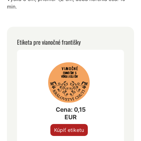
min.
Etiketa pre vianočné františky
VIANOČNÉ
FRANTIŠKY S
VÔŇOU JEDLIČKY
Cena: 0,15
EUR
Kúpiť etiketu