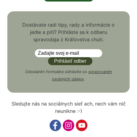
Dostávate radi tipy, rady a informácie o
jedle a pití? Prihláste sa k odberu
spravodaja z Kráľovstva chuti.
Odoslaním formulára súhlasíte so
spracovaním
osobných údajov
.
Sledujte nás na sociálnych sieť ach, nech vám nič
neunikne :-)