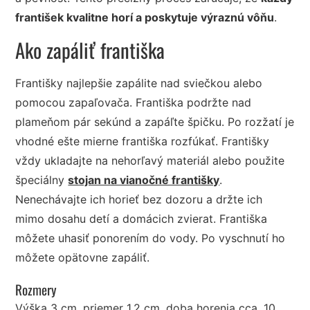
františek kvalitne horí a poskytuje výraznú vôňu
.
Ako zapáliť františka
Františky najlepšie zapálite nad sviečkou alebo
pomocou zapaľovača. Františka podržte nad
plameňom pár sekúnd a zapáľte špičku. Po rozžatí je
vhodné ešte mierne františka rozfúkať. Františky
vždy ukladajte na nehorľavý materiál alebo použite
špeciálny
stojan na vianočné františky
.
Nenechávajte ich horieť bez dozoru a držte ich
mimo dosahu detí a domácich zvierat. Františka
môžete uhasiť ponorením do vody. Po vyschnutí ho
môžete opätovne zapáliť.
Rozmery
Výška 3 cm, priemer 1,2 cm, doba horenia cca. 10