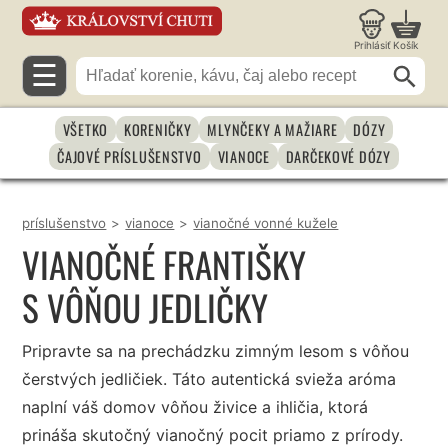
Prihlásiť
Košík
☰
VŠETKO
KORENIČKY
MLYNČEKY A MAŽIARE
DÓZY
ČAJOVÉ PRÍSLUŠENSTVO
VIANOCE
DARČEKOVÉ DÓZY
príslušenstvo
>
vianoce
>
vianočné vonné kužele
VIANOČNÉ FRANTIŠKY
S VÔŇOU JEDLIČKY
Pripravte sa na prechádzku zimným lesom s vôňou
čerstvých jedličiek. Táto autentická svieža aróma
naplní váš domov vôňou živice a ihličia, ktorá
prináša skutočný vianočný pocit priamo z prírody.