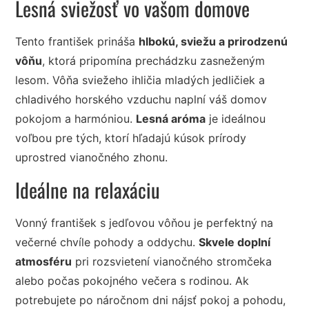
Lesná sviežosť vo vašom domove
Tento františek prináša
hlbokú, sviežu a prirodzenú
vôňu
, ktorá pripomína prechádzku zasneženým
lesom. Vôňa sviežeho ihličia mladých jedličiek a
chladivého horského vzduchu naplní váš domov
pokojom a harmóniou.
Lesná aróma
je ideálnou
voľbou pre tých, ktorí hľadajú kúsok prírody
uprostred vianočného zhonu.
Ideálne na relaxáciu
Vonný františek s jedľovou vôňou je perfektný na
večerné chvíle pohody a oddychu.
Skvele doplní
atmosféru
pri rozsvietení vianočného stromčeka
alebo počas pokojného večera s rodinou. Ak
potrebujete po náročnom dni nájsť pokoj a pohodu,