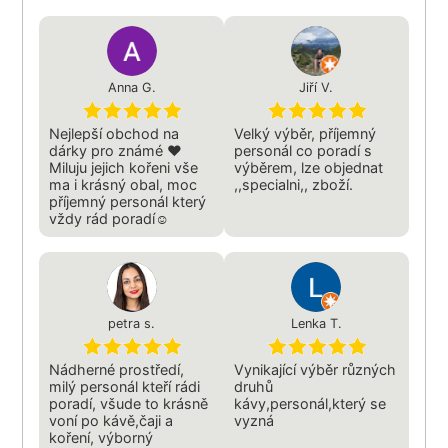
Anna G.
Jiří V.
Nejlepší obchod na
Velký výběr, příjemný
dárky pro známé ❤️
personál co poradí s
Miluju jejich kořeni vše
výběrem, lze objednat
ma i krásný obal, moc
,,specialni,, zboží.
příjemný personál který
vždy rád poradí☺️
petra s.
Lenka T.
Nádherné prostředí,
Vynikající výběr různých
milý personál kteří rádi
druhů
poradí, všude to krásně
kávy,personál,který se
voní po kávě,čaji a
vyzná
koření, výborný