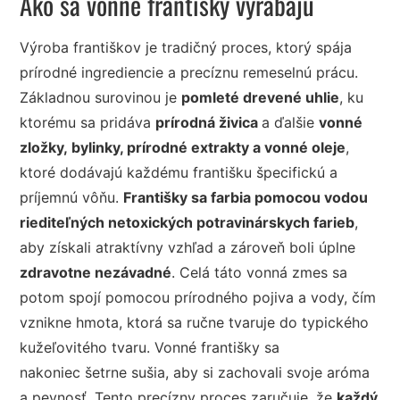
Ako sa vonné františky vyrábajú
Výroba františkov je tradičný proces, ktorý spája
prírodné ingrediencie a precíznu remeselnú prácu.
Základnou surovinou je
pomleté drevené uhlie
, ku
ktorému sa pridáva
prírodná živica
a ďalšie
vonné
zložky, bylinky, prírodné extrakty a vonné oleje
,
ktoré dodávajú každému františku špecifickú a
príjemnú vôňu.
Františky sa farbia pomocou vodou
riediteľných netoxických potravinárskych farieb
,
aby získali atraktívny vzhľad a zároveň boli úplne
zdravotne nezávadné
. Celá táto vonná zmes sa
potom spojí pomocou prírodného pojiva a vody, čím
vznikne hmota, ktorá sa ručne tvaruje do typického
kužeľovitého tvaru. Vonné františky sa
nakoniec šetrne sušia, aby si zachovali svoje aróma
a pevnosť. Tento precízny proces zaručuje, že
každý