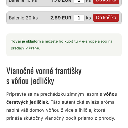
Balenie 10 ks
1,78 EUR
ks
Balenie 20 ks
2,89 EUR
Tovar je skladom
a môžete ho kúpiť tu v e-shope alebo na
predajni v
Prahe
.
Vianočné vonné františky
s vôňou jedličky
Pripravte sa na prechádzku zimným lesom s
vôňou
čerstvých jedličiek
. Táto autentická svieža aróma
naplní váš domov vôňou živice a ihličia, ktorá
prináša skutočný vianočný pocit priamo z prírody.