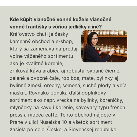
Kde kúpiť vianočné vonné kužele vianočné
vonné františky s vôňou jedličky a iné?
Kráľovstvo chuti je český
kamenný obchod a e-shop,
ktorý sa zameriava na predaj
voľne váženého sortimentu
ako je kvalitné korenie,
zrnková káva arabica aj robusta, sypané čierne,
zelené a ovocné čaje, rooibos, mate, bylinky aj
bylinné zmesi, orechy, semená, suché plody a veľa
maškrt. Rovnako ponúka ďalší doplnkový
sortiment ako napr. vrecká na bylinky, koreničky,
mlynčeky na kávu i korenie, kávovary typu french
press a mocca caffe. Tento obchod nájdete v
Prahe v ulici Nuselská 10 a všetok sortiment
zasiela po celej Českej a Slovenskej republike.