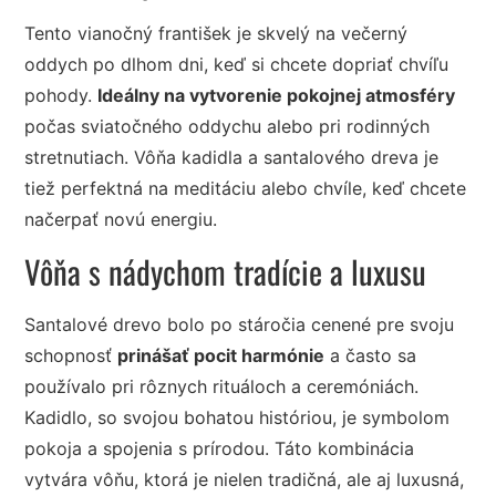
Tento vianočný františek je skvelý na večerný
oddych po dlhom dni, keď si chcete dopriať chvíľu
pohody.
Ideálny na vytvorenie pokojnej atmosféry
počas sviatočného oddychu alebo pri rodinných
stretnutiach. Vôňa kadidla a santalového dreva je
tiež perfektná na meditáciu alebo chvíle, keď chcete
načerpať novú energiu.
Vôňa s nádychom tradície a luxusu
Santalové drevo bolo po stáročia cenené pre svoju
schopnosť
prinášať pocit harmónie
a často sa
používalo pri rôznych rituáloch a ceremóniách.
Kadidlo, so svojou bohatou históriou, je symbolom
pokoja a spojenia s prírodou. Táto kombinácia
vytvára vôňu, ktorá je nielen tradičná, ale aj luxusná,