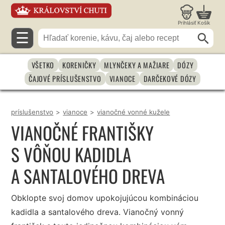
Prihlásiť
Košík
☰
VŠETKO
KORENIČKY
MLYNČEKY A MAŽIARE
DÓZY
ČAJOVÉ PRÍSLUŠENSTVO
VIANOCE
DARČEKOVÉ DÓZY
príslušenstvo
>
vianoce
>
vianočné vonné kužele
VIANOČNÉ FRANTIŠKY
S VÔŇOU KADIDLA
A SANTALOVÉHO DREVA
Obklopte svoj domov upokojujúcou kombináciou
kadidla a santalového dreva. Vianočný vonný