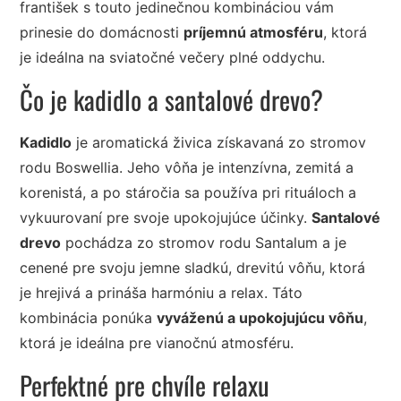
františek s touto jedinečnou kombináciou vám
prinesie do domácnosti
príjemnú atmosféru
, ktorá
je ideálna na sviatočné večery plné oddychu.
Čo je kadidlo a santalové drevo?
Kadidlo
je aromatická živica získavaná zo stromov
rodu Boswellia. Jeho vôňa je intenzívna, zemitá a
korenistá, a po stáročia sa používa pri rituáloch a
vykuurovaní pre svoje upokojujúce účinky.
Santalové
drevo
pochádza zo stromov rodu Santalum a je
cenené pre svoju jemne sladkú, drevitú vôňu, ktorá
je hrejivá a prináša harmóniu a relax. Táto
kombinácia ponúka
vyváženú a upokojujúcu vôňu
,
ktorá je ideálna pre vianočnú atmosféru.
Perfektné pre chvíle relaxu