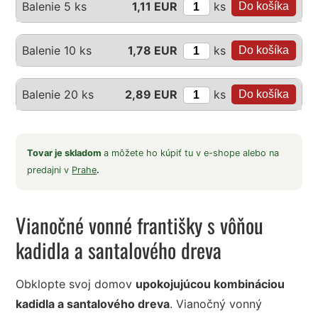
ks
Balenie 5 ks
1,11 EUR
ks
Balenie 10 ks
1,78 EUR
ks
Balenie 20 ks
2,89 EUR
Tovar je skladom
a môžete ho kúpiť tu v e-shope alebo na
predajni v
Prahe
.
Vianočné vonné františky s vôňou
kadidla a santalového dreva
Obklopte svoj domov
upokojujúcou kombináciou
kadidla a santalového dreva
. Vianočný vonný