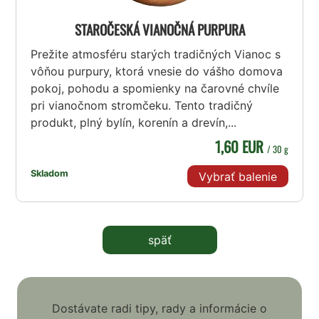
STAROČESKÁ VIANOČNÁ PURPURA
Prežite atmosféru starých tradičných Vianoc s
vôňou purpury, ktorá vnesie do vášho domova
pokoj, pohodu a spomienky na čarovné chvíle
pri vianočnom stromčeku. Tento tradičný
produkt, plný bylín, korenín a drevín,...
1,60 EUR
/ 30 g
Skladom
Vybrať balenie
späť
Dostávate radi tipy, rady a informácie o