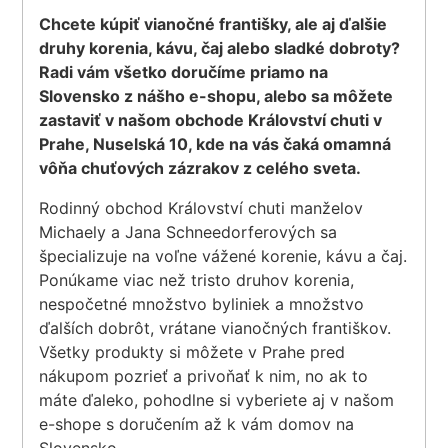
Chcete kúpiť vianočné františky, ale aj ďalšie
druhy korenia, kávu, čaj alebo sladké dobroty?
Radi vám všetko doručíme priamo na
Slovensko z nášho e-shopu, alebo sa môžete
zastaviť v našom obchode Království chuti v
Prahe, Nuselská 10, kde na vás čaká omamná
vôňa chuťových zázrakov z celého sveta.
Rodinný obchod Království chuti manželov
Michaely a Jana Schneedorferových sa
špecializuje na voľne vážené korenie, kávu a čaj.
Ponúkame viac než tristo druhov korenia,
nespočetné množstvo byliniek a množstvo
ďalších dobrôt, vrátane vianočných františkov.
Všetky produkty si môžete v Prahe pred
nákupom pozrieť a privoňať k nim, no ak to
máte ďaleko, pohodlne si vyberiete aj v našom
e-shope s doručením až k vám domov na