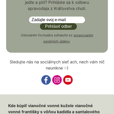
jedle a pití? Prihláste sa k odberu
spravodaja z Kráľovstva chuti.
Odoslaním formulára súhlasíte so
spracovaním
osobných údajov
.
Sledujte nás na sociálnych sieť ach, nech vám nič
neunikne :-)
Kde kúpiť vianočné vonné kužele vianočné
vonné františky s vôňou kadidla a santalového