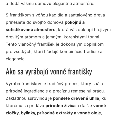
a dodá vášmu domovu elegantnú atmosféru.
S františkom s vôňou kadidla a santalového dreva
prinesiete do svojho domova
pokojnú a
sofistikovanú atmosféru
, ktorá vás obklopí hrejivým
drevitým arómom a jemnými korenistými tónmi.
Tento vianočný františek je dokonalým doplnkom
pre všetkých, ktorí hľadajú kombináciu tradície a
elegancie.
Ako sa vyrábajú vonné františky
Výroba františkov je tradičný proces, ktorý spája
prírodné ingrediencie a precíznu remeselnú prácu.
Základnou surovinou je
pomleté drevené uhlie
, ku
ktorému sa pridáva
prírodná živica
a ďalšie
vonné
zložky, bylinky, prírodné extrakty a vonné oleje
,