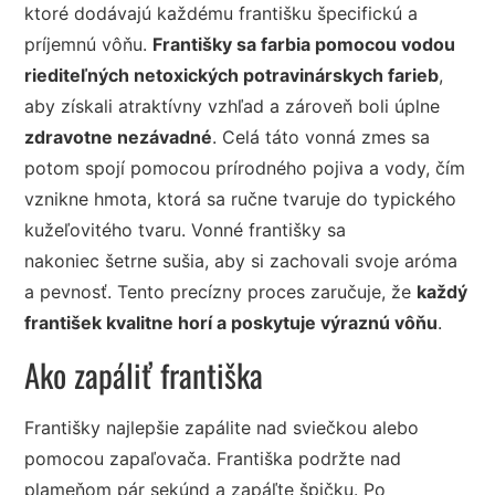
ktoré dodávajú každému františku špecifickú a
príjemnú vôňu.
Františky sa farbia pomocou vodou
riediteľných netoxických potravinárskych farieb
,
aby získali atraktívny vzhľad a zároveň boli úplne
zdravotne nezávadné
. Celá táto vonná zmes sa
potom spojí pomocou prírodného pojiva a vody, čím
vznikne hmota, ktorá sa ručne tvaruje do typického
kužeľovitého tvaru. Vonné františky sa
nakoniec šetrne sušia, aby si zachovali svoje aróma
a pevnosť. Tento precízny proces zaručuje, že
každý
františek kvalitne horí a poskytuje výraznú vôňu
.
Ako zapáliť františka
Františky najlepšie zapálite nad sviečkou alebo
pomocou zapaľovača. Františka podržte nad
plameňom pár sekúnd a zapáľte špičku. Po