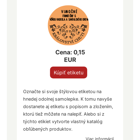
VIANOČNÉ
FRANTIŠKY S
VÔŇOU KADIDLA A SANTALOVÉHO DREVA
Cena: 0,15
EUR
Kúpiť etiketu
Označte si svoje štýlovou etiketou na
hnedej odolnej samolepke. K tomu navyše
dostanete aj etiketu s popisom a zložením,
ktorú tiež môžete na nalepiť. Alebo si z
týchto etikiet vytvorte vlastný katalóg
obľúbených produktov.
Viac informácií