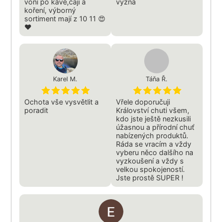
voní po kávě,čaji a
vyzná
koření, výborný
sortiment mají z 10 11 😍
❤️
Karel M.
Táňa Ř.
Ochota vše vysvětlit a
Vřele doporučuji
poradit
Království chuti všem,
kdo jste ještě nezkusili
úžasnou a přírodní chuť
nabízených produktů.
Ráda se vracím a vždy
vyberu něco dalšího na
vyzkoušení a vždy s
velkou spokojeností.
Jste prostě SUPER !