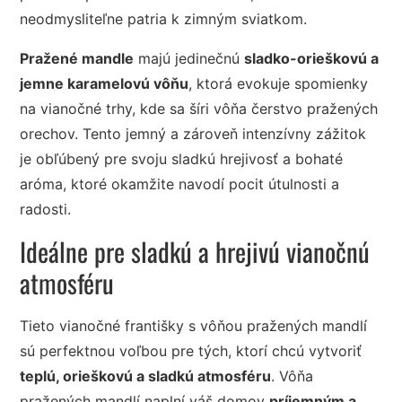
neodmysliteľne patria k zimným sviatkom.
Pražené mandle
majú jedinečnú
sladko-orieškovú a
jemne karamelovú vôňu
, ktorá evokuje spomienky
na vianočné trhy, kde sa šíri vôňa čerstvo pražených
orechov. Tento jemný a zároveň intenzívny zážitok
je obľúbený pre svoju sladkú hrejivosť a bohaté
aróma, ktoré okamžite navodí pocit útulnosti a
radosti.
Ideálne pre sladkú a hrejivú vianočnú
atmosféru
Tieto vianočné františky s vôňou pražených mandlí
sú perfektnou voľbou pre tých, ktorí chcú vytvoriť
teplú, orieškovú a sladkú atmosféru
. Vôňa
pražených mandlí naplní váš domov
príjemným a