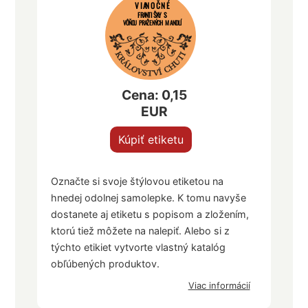
VIANOČNÉ
FRANTIŠKY S
VÔŇOU PRAŽENÝCH MANDLÍ
Cena: 0,15
EUR
Kúpiť etiketu
Označte si svoje štýlovou etiketou na
hnedej odolnej samolepke. K tomu navyše
dostanete aj etiketu s popisom a zložením,
ktorú tiež môžete na nalepiť. Alebo si z
týchto etikiet vytvorte vlastný katalóg
obľúbených produktov.
Viac informácií