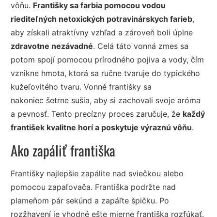
vôňu.
Františky sa farbia pomocou vodou
riediteľných netoxických potravinárskych farieb
,
aby získali atraktívny vzhľad a zároveň boli úplne
zdravotne nezávadné
. Celá táto vonná zmes sa
potom spojí pomocou prírodného pojiva a vody, čím
vznikne hmota, ktorá sa ručne tvaruje do typického
kužeľovitého tvaru. Vonné františky sa
nakoniec šetrne sušia, aby si zachovali svoje aróma
a pevnosť. Tento precízny proces zaručuje, že
každý
františek kvalitne horí a poskytuje výraznú vôňu
.
Ako zapáliť františka
Františky najlepšie zapálite nad sviečkou alebo
pomocou zapaľovača. Františka podržte nad
plameňom pár sekúnd a zapáľte špičku. Po
rozžhavení je vhodné ešte mierne františka rozfúkať.