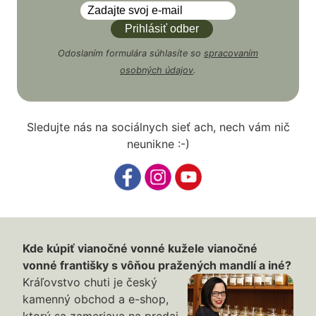
Odoslaním formulára súhlasíte so
spracovaním
osobných údajov
.
Sledujte nás na sociálnych sieť ach, nech vám nič
neunikne :-)
Kde kúpiť vianočné vonné kužele vianočné
vonné františky s vôňou pražených mandlí a iné?
Kráľovstvo chuti je český
kamenný obchod a e-shop,
ktorý sa zameriava na predaj