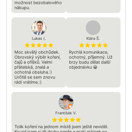
možnost bezobalového
nákupu.
Lukas (.
Klára Š.
Moc skvělý obchůdek.
Rychlá komunikace,
Obrovský výběr koření,
ochotný, příjemný. Už
čajů a oříšků. Velmi
brzy budu dělat další
přátelská, znalá a
objednávku 😀
ochotná obsluha.:)
Určitě se sem znovu
rádi vrátíme.:)
František V.
Tolik koření na jednom místě jsem ještě neviděl.
Koupil jsem si tři druhy pepře a malý mlýnek na