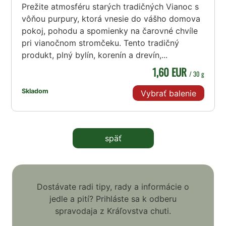
Prežite atmosféru starých tradičných Vianoc s
vôňou purpury, ktorá vnesie do vášho domova
pokoj, pohodu a spomienky na čarovné chvíle
pri vianočnom stromčeku. Tento tradičný
produkt, plný bylín, korenín a drevín,...
1,60 EUR
/ 30 g
Skladom
Vybrať balenie
späť
Dostávate radi tipy, rady a informácie o
jedle a pití? Prihláste sa k odberu
spravodaja z Kráľovstva chuti.