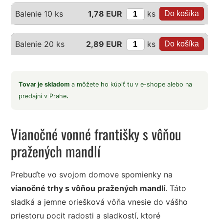
ks
Balenie 10 ks
1,78 EUR
ks
Balenie 20 ks
2,89 EUR
Tovar je skladom
a môžete ho kúpiť tu v e-shope alebo na
predajni v
Prahe
.
Vianočné vonné františky s vôňou
pražených mandlí
Prebuďte vo svojom domove spomienky na
vianočné trhy s vôňou pražených mandlí
. Táto
sladká a jemne oriešková vôňa vnesie do vášho
priestoru pocit radosti a sladkostí, ktoré