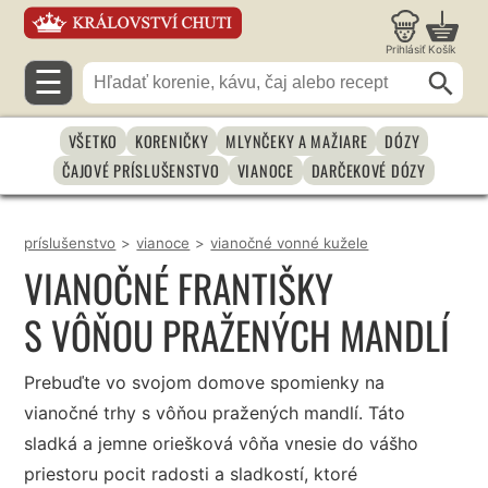
Prihlásiť
Košík
☰
VŠETKO
KORENIČKY
MLYNČEKY A MAŽIARE
DÓZY
ČAJOVÉ PRÍSLUŠENSTVO
VIANOCE
DARČEKOVÉ DÓZY
príslušenstvo
>
vianoce
>
vianočné vonné kužele
VIANOČNÉ FRANTIŠKY
S VÔŇOU PRAŽENÝCH MANDLÍ
Prebuďte vo svojom domove spomienky na
vianočné trhy s vôňou pražených mandlí. Táto
sladká a jemne oriešková vôňa vnesie do vášho
priestoru pocit radosti a sladkostí, ktoré