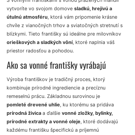
S vonnými františkami s vôňou pražených mandlí
vytvoríte vo svojom domove
sladkú, hrejivú a
útulnú atmosféru
, ktorá vám pripomenie krásne
chvíle z vianočných trhov a sviatočných stretnutí s
blízkymi. Tieto františky sú ideálne pre milovníkov
orieškových a sladkých vôní
, ktoré naplnia váš
priestor radosťou a pohodou.
Ako sa vonné františky vyrábajú
Výroba františkov je tradičný proces, ktorý
kombinuje prírodné ingrediencie a precíznu
remeselnú prácu. Základnou surovinou je
pomleté drevené uhlie
, ku ktorému sa pridáva
prírodná živica
a ďalšie
vonné zložky, bylinky,
prírodné extrakty a vonné oleje
, ktoré dodávajú
každému františku špecifickú a príjemnú