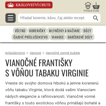
Prihlásiť
Košík
☰
VŠETKO
KORENIČKY
MLYNČEKY A MAŽIARE
DÓZY
ČAJOVÉ PRÍSLUŠENSTVO
VIANOCE
DARČEKOVÉ DÓZY
príslušenstvo
>
vianoce
>
vianočné vonné kužele
VIANOČNÉ FRANTIŠKY
S VÔŇOU TABAKU VIRGINIE
Vneste do svojho domova hlbokú a jemne korenenú
vôňu tabaku Virginie, ktorá dodá vašim Vianociam
nádych elegancie a rafinovanosti. Vianočné vonné
františky s touto exotickou vôňou prinášajú bohaté a