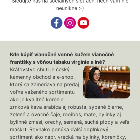
Sledujte nás na sociálnych sieť ach, nech vám nič
neunikne :-)
Kde kúpiť vianočné vonné kužele vianočné
františky s vôňou tabaku virginie a iné?
Kráľovstvo chuti je český
kamenný obchod a e-shop,
ktorý sa zameriava na predaj
voľne váženého sortimentu
ako je kvalitné korenie,
zrnková káva arabica aj robusta, sypané čierne,
zelené a ovocné čaje, rooibos, mate, bylinky aj
bylinné zmesi, orechy, semená, suché plody a veľa
maškrt. Rovnako ponúka ďalší doplnkový
sortiment ako napr. vrecká na bylinky, koreničky,