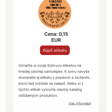
VIANOČNÉ
FRANTIŠKY S
VÔŇOU TABAKU VIRGINIE
Cena: 0,15
EUR
Kúpiť etiketu
Označte si svoje štýlovou etiketou na
hnedej odolnej samolepke. K tomu navyše
dostanete aj etiketu s popisom a zložením,
ktorú tiež môžete na nalepiť. Alebo si z
týchto etikiet vytvorte vlastný katalóg
obľúbených produktov.
Viac informácií