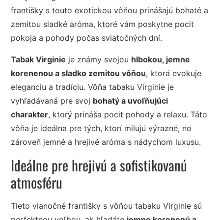
františky s touto exotickou vôňou prinášajú bohaté a
zemitou sladké aróma, ktoré vám poskytne pocit
pokoja a pohody počas sviatočných dní.
Tabak Virginie
je známy svojou
hlbokou, jemne
korenenou a sladko zemitou vôňou
, ktorá evokuje
eleganciu a tradíciu. Vôňa tabaku Virginie je
vyhľadávaná pre svoj
bohatý a uvoľňujúci
charakter
, ktorý prináša pocit pohody a relaxu. Táto
vôňa je ideálna pre tých, ktorí milujú výrazné, no
zároveň jemné a hrejivé aróma s nádychom luxusu.
Ideálne pre hrejivú a sofistikovanú
atmosféru
Tieto vianočné františky s vôňou tabaku Virginie sú
perfektnou voľbou, ak hľadáte
jemne korenenú a