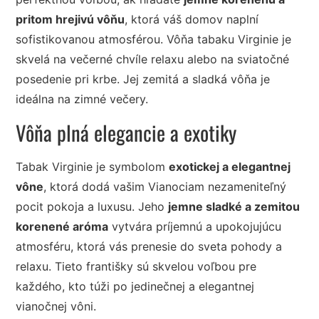
pritom hrejivú vôňu
, ktorá váš domov naplní
sofistikovanou atmosférou. Vôňa tabaku Virginie je
skvelá na večerné chvíle relaxu alebo na sviatočné
posedenie pri krbe. Jej zemitá a sladká vôňa je
ideálna na zimné večery.
Vôňa plná elegancie a exotiky
Tabak Virginie je symbolom
exotickej a elegantnej
vône
, ktorá dodá vašim Vianociam nezameniteľný
pocit pokoja a luxusu. Jeho
jemne sladké a zemitou
korenené aróma
vytvára príjemnú a upokojujúcu
atmosféru, ktorá vás prenesie do sveta pohody a
relaxu. Tieto františky sú skvelou voľbou pre
každého, kto túži po jedinečnej a elegantnej
vianočnej vôni.