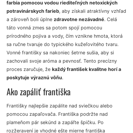
farbia pomocou vodou riediteľných netoxických
potravinárskych farieb
, aby získali atraktívny vzhľad
a zároveň boli úplne
zdravotne nezávadné
. Celá
táto vonná zmes sa potom spojí pomocou
prírodného pojiva a vody, čím vznikne hmota, ktorá
sa ručne tvaruje do typického kužeľovitého tvaru.
Vonné františky sa nakoniec šetrne sušia, aby si
zachovali svoje aróma a pevnosť. Tento precízny
proces zaručuje, že
každý františek kvalitne horí a
poskytuje výraznú vôňu
.
Ako zapáliť františka
Františky najlepšie zapálite nad sviečkou alebo
pomocou zapaľovača. Františka podržte nad
plameňom pár sekúnd a zapáľte špičku. Po
rozžeravení je vhodné ešte mierne františka