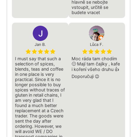
hlavně se nebojte
vstoupit, určitě se
budete vracet
Jan B.
Lůca F.
I must say that such a
Moc ráda tam chodím
selection of spices,
🙂 Mají tam čajíky , kafe
blends, teas and coffee
i koření všeho druhu 👍
in one place is very
Doporučuji 😉
practical. Since it is no
longer possible to buy
spices without traces of
gluten in retail chains, I
am very glad that I
found a much better
replacement at a Czech
trader. The goods were
sent the day after
ordering. However, we
will avoid WE / DO
transport companies in