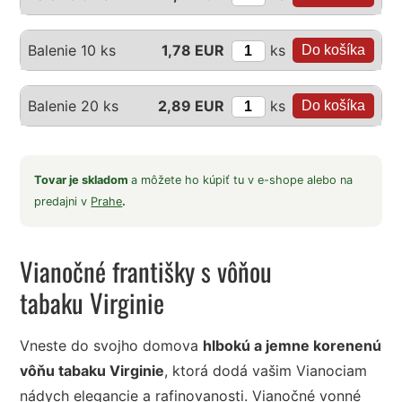
ks
Balenie 10 ks
1,78 EUR
ks
Balenie 20 ks
2,89 EUR
Tovar je skladom
a môžete ho kúpiť tu v e-shope alebo na
predajni v
Prahe
.
Vianočné františky s vôňou
tabaku Virginie
Vneste do svojho domova
hlbokú a jemne korenenú
vôňu tabaku Virginie
, ktorá dodá vašim Vianociam
nádych elegancie a rafinovanosti. Vianočné vonné