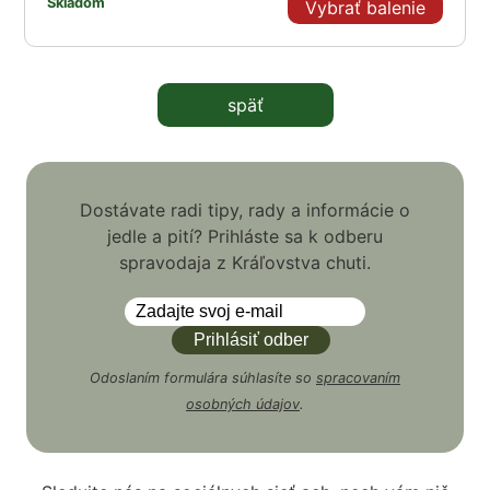
Skladom
Vybrať balenie
späť
Dostávate radi tipy, rady a informácie o
jedle a pití? Prihláste sa k odberu
spravodaja z Kráľovstva chuti.
Odoslaním formulára súhlasíte so
spracovaním
osobných údajov
.