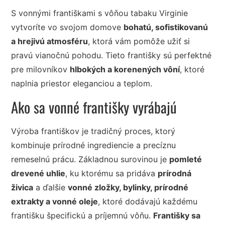
S vonnými františkami s vôňou tabaku Virginie
vytvoríte vo svojom domove
bohatú, sofistikovanú
a hrejivú atmosféru
, ktorá vám pomôže užiť si
pravú vianočnú pohodu. Tieto františky sú perfektné
pre milovníkov
hlbokých a korenených vôní
, ktoré
naplnia priestor eleganciou a teplom.
Ako sa vonné františky vyrábajú
Výroba františkov je tradičný proces, ktorý
kombinuje prírodné ingrediencie a precíznu
remeselnú prácu. Základnou surovinou je
pomleté
drevené uhlie
, ku ktorému sa pridáva
prírodná
živica
a ďalšie
vonné zložky, bylinky, prírodné
extrakty a vonné oleje
, ktoré dodávajú každému
františku špecifickú a príjemnú vôňu.
Františky sa