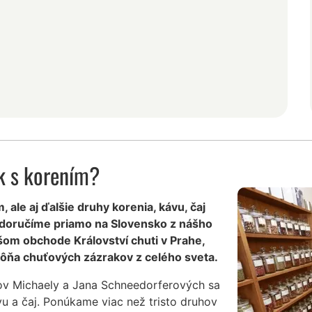
k s korením?
 ale aj ďalšie druhy korenia, kávu, čaj
 doručíme priamo na Slovensko z nášho
šom obchode Království chuti v Prahe,
ôňa chuťových zázrakov z celého sveta.
ov Michaely a Jana Schneedorferových sa
vu a čaj. Ponúkame viac než tristo druhov