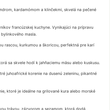
androm, kardamómom a klinčekmi, skvelá na pečené
níkov francúzskej kuchyne. Vynikajúci na prípravu
bylinkového masla.
ou rascou, kurkumou a škoricou, perfektná pre karí
torá sa skvele hodí k jahňaciemu mäsu alebo kuskusu.
tré juhoafrické korenie na dusenú zeleninu, pikantné
e, ktoré je ideálne na grilované kura alebo morské
ovou trávou, zázvorom a sezamom, ktorá dodá