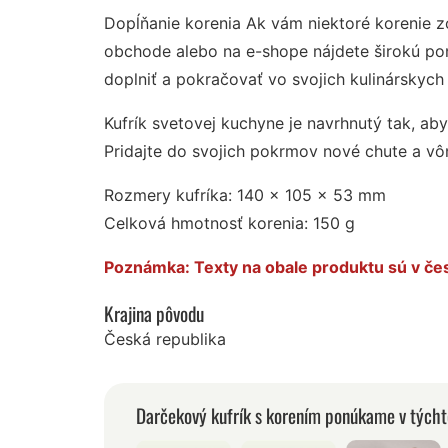
Dopĺňanie korenia Ak vám niektoré korenie z
obchode alebo na e-shope nájdete širokú po
doplniť a pokračovať vo svojich kulinárskyc
Kufrík svetovej kuchyne je navrhnutý tak, ab
Pridajte do svojich pokrmov nové chute a vôn
Rozmery kufríka: 140 x 105 x 53 mm
Celková hmotnosť korenia: 150 g
Poznámka: Texty na obale produktu sú v če
Krajina pôvodu
Česká republika
Darčekový kufrík s korením ponúkame v týcht