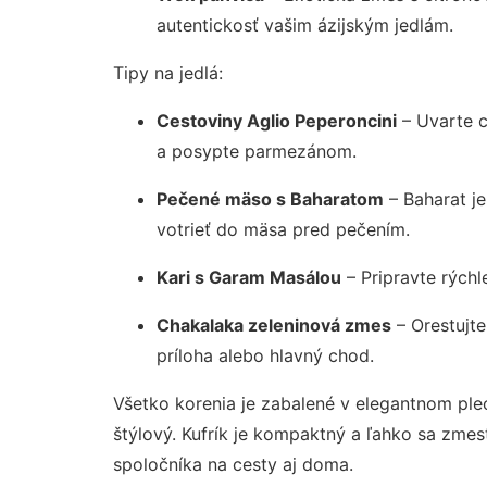
autentickosť vašim ázijským jedlám.
Tipy na jedlá:
Cestoviny Aglio Peperoncini
– Uvarte c
a posypte parmezánom.
Pečené mäso s Baharatom
– Baharat je
votrieť do mäsa pred pečením.
Kari s Garam Masálou
– Pripravte rýchl
Chakalaka zeleninová zmes
– Orestujte
príloha alebo hlavný chod.
Všetko korenia je zabalené v elegantnom plech
štýlový. Kufrík je kompaktný a ľahko sa zmest
spoločníka na cesty aj doma.