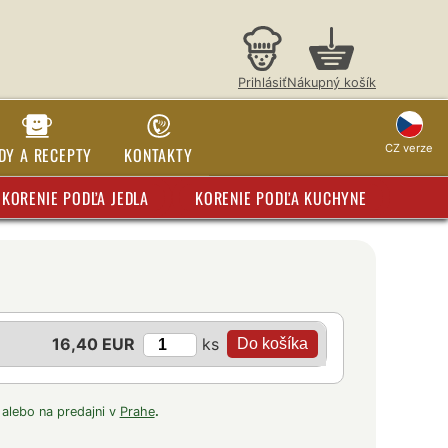
Prihlásiť
Nákupný košík
CZ verze
DY A RECEPTY
KONTAKTY
KORENIE PODĽA JEDLA
KORENIE PODĽA KUCHYNE
ks
16,40 EUR
 alebo na predajni v
Prahe
.