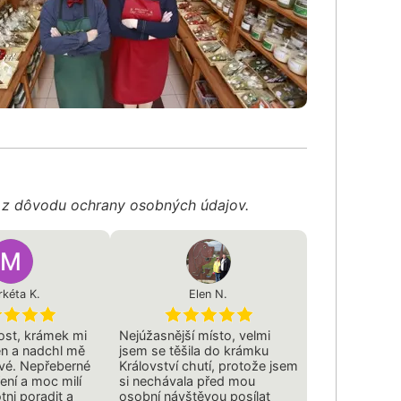
é z dôvodu ochrany osobných údajov.
kéta K.
Elen N.
ost, krámek mi
Nejúžasnější místo, velmi
en a nadchl mě
jsem se těšila do krámku
vé. Nepřeberné
Království chutí, protože jsem
ení a moc milí
si nechávala před mou
tni poradit a
osobní návštěvou posílat