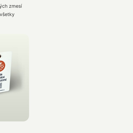
kých zmesí
 všetky