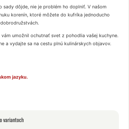
o sady dôjde, nie je problém ho doplniť. V našom
nuku korenín, ktoré môžete do kufríka jednoducho
h dobrodružstvách.
y vám umožnil ochutnať svet z pohodlia vašej kuchyne.
e a vydajte sa na cestu plnú kulinárskych objavov.
skom jazyku.
o variantoch