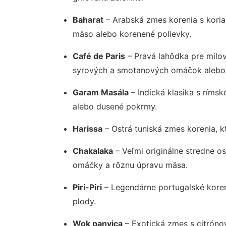
Baharat
– Arabská zmes korenia s kori
mäso alebo korenené polievky.
Café de Paris
– Pravá lahôdka pre milov
syrových a smotanových omáčok alebo 
Garam Masála
– Indická klasika s rímsk
alebo dusené pokrmy.
Harissa
– Ostrá tuniská zmes korenia, k
Chakalaka
– Veľmi originálne stredne os
omáčky a rôznu úpravu mäsa.
Piri-Piri
– Legendárne portugalské koreni
plody.
Wok panvica
– Exotická zmes s citrón