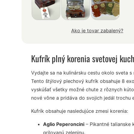
Ako je tovar zabalený?
Kufrík plný korenia svetovej kuc
Vydajte sa na kulinársku cestu okolo sveta s
Tento štýlový plechový kufrík obsahuje 8 ex
vyskúšať všetky možné chute z rôznych kútov
nové vône a pridáva do svojich jedál trochu e
Kufrík obsahuje nasledujúce zmesi korenia:
Aglio Peperoncini
– Pikantné talianske 
grilovanú zeleninu.