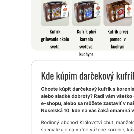
Kufrík
Kufrík plný
Kufrík prvej
grilovanie okolo
korenia
pomoci v
sveta
svetovej
kuchyni
kuchyne
Kde kúpim darčekový kufrí
Chcete kúpiť darčekový kufrík s korením,
alebo sladké dobroty? Radi vám všetko
e-shopu, alebo sa môžete zastaviť v na
Nuselská 10, kde na vás čaká omamná v
Rodinný obchod Království chuti manžel
špecializuje na voľne vážené korenie, ká