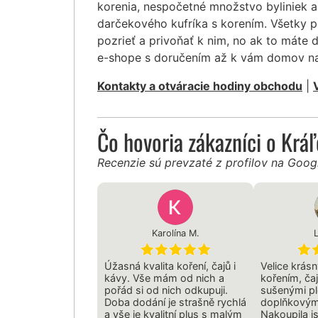
korenia, nespočetné množstvo byliniek a
darčekového kufríka s korením. Všetky 
pozrieť a privoňať k nim, no ak to máte 
e-shope s doručením až k vám domov na
Kontakty a otváracie hodiny obchodu
|
Čo hovoria zákazníci o Krá
Recenzie sú prevzaté z profilov na Goo
Karolína M.
Úžasná kvalita koření, čajů i
Velice krás
kávy. Vše mám od nich a
kořením, čaj
pořád si od nich odkupuji.
sušenými p
Doba dodání je strašně rychlá
doplňkovým
a vše je kvalitní plus s malým
Nakoupila j