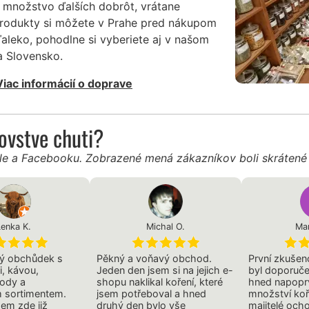
 množstvo ďalších dobrôt, vrátane
produkty si môžete v Prahe pred nákupom
ďaleko, pohodlne si vyberiete aj v našom
 Slovensko.
Viac informácií o doprave
ľovstve chuti?
gle a Facebooku. Zobrazené mená zákazníkov boli skráten
Lenka K.
Michal O.
Mar
ný obchůdek s
Pěkný a voňavý obchod.
První zkušen
i, kávou,
Jeden den jsem si na jejich e-
byl doporuč
lody a
shopu naklikal koření, které
hned napopr
 sortimentem.
jsem potřeboval a hned
množství koř
sem zde již
druhý den bylo vše
majitelé ocho