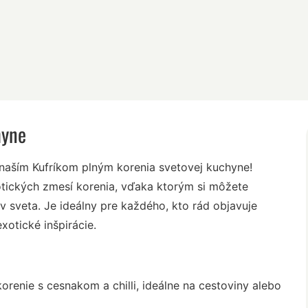
hyne
 naším Kufríkom plným korenia svetovej kuchyne!
otických zmesí korenia, vďaka ktorým si môžete
 sveta. Je ideálny pre každého, kto rád objavuje
xotické inšpirácie.
korenie s cesnakom a chilli, ideálne na cestoviny alebo