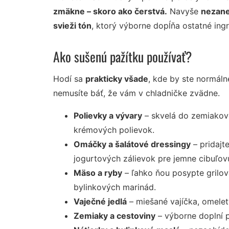
zmäkne – skoro ako čerstvá.
Navyše
nezanec
svieži tón
, ktorý výborne dopĺňa ostatné ingr
Ako sušenú pažítku používať?
Hodí sa
prakticky všade
, kde by ste normálne
nemusíte báť, že vám v chladničke zvädne.
Polievky a vývary
– skvelá do zemiakov
krémových polievok.
Omáčky a šalátové dressingy
– pridajt
jogurtových zálievok pre jemne cibuľov
Mäso a ryby
– ľahko ňou posypte grilov
bylinkových marinád.
Vaječné jedlá
– miešané vajíčka, omelety
Zemiaky a cestoviny
– výborne doplní p