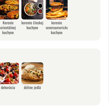
Korenie
korenie čínskej
korenie
orientálnej
kuchyne
severoamerickej
kuchyne
kuchyne
dekorácia
diétne jedlá