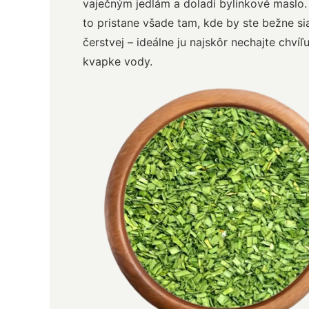
vaječným jedlám a doladí bylinkové maslo. 
to pristane všade tam, kde by ste bežne si
čerstvej – ideálne ju najskôr nechajte chvíľ
kvapke vody.