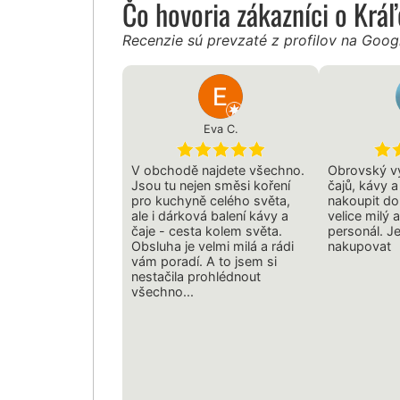
Čo hovoria zákazníci o Krá
Recenzie sú prevzaté z profilov na Goo
Eva C.
V obchodě najdete všechno.
Obrovský vý
Jsou tu nejen směsi koření
čajů, kávy 
pro kuchyně celého světa,
nakoupit do
ale i dárková balení kávy a
velice milý 
čaje - cesta kolem světa.
personál. J
Obsluha je velmi milá a rádi
nakupovat
vám poradí. A to jsem si
nestačila prohlédnout
všechno...