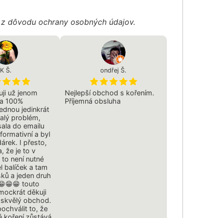
é z dôvodu ochrany osobných údajov.
K Š.
ondřej Š.
uji už jenom
Nejlepší obchod s kořením.
na 100%
Příjemná obsluha
ednou jedinkrát
malý problém,
sala do emailu
formativní a byl
árek. I přesto,
, že je to v
 to není nutné
l balíček a tam
ků a jeden druh
 😁😁😁 touto
mockrát děkuji
a skvělý obchod.
ochválit to, že
é koření zůstává