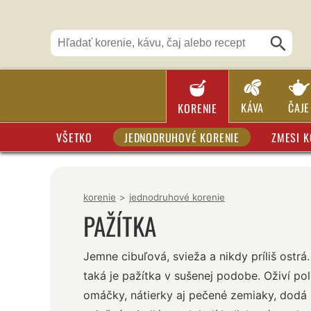
KÁVA
ČAJE
KORENIE
VŠETKO
JEDNODRUHOVÉ KORENIE
ZMESI K
korenie
>
jednodruhové korenie
PAŽÍTKA
Jemne cibuľová, svieža a nikdy príliš ostrá
taká je pažítka v sušenej podobe. Oživí pol
omáčky, nátierky aj pečené zemiaky, dodá 