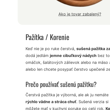
Ako je tovar zabalený?
Pažítka
/ Korenie
Keď nie je po ruke čerstvá,
sušená pažítka za
dodá jedlám
jemne cibuľkový nádych
bez toh
omáčok, šalátových zálievok alebo na mäso a 
alebo len chcete posypať čerstvo upečené zem
Prečo používať sušenú pažítku?
Čerstvá pažítka je výborná, ale ak ju nemáte
rýchlo vädne a stráca chuť
. Sušená verzia si
môžete mať v kuchyni poruke po celý rok.
Ke