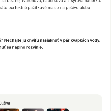
sa bez nej tvarohová, nátierková ani syrová nátierka.
a máte perfektné pažítkové maslo na pečivo alebo
vá?
Nechajte ju chvíľu nasiaknuť v pár kvapkách vody,
huť sa naplno rozvinie.
oužíva