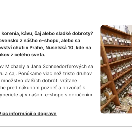
y korenia, kávu, čaj alebo sladké dobroty?
ovensko z nášho e-shopu, alebo sa
ství chuti v Prahe, Nuselská 10, kde na
kov z celého sveta.
ov Michaely a Jana Schneedorferových sa
vu a čaj. Ponúkame viac než tristo druhov
 množstvo ďalších dobrôt, vrátane
ahe pred nákupom pozrieť a privoňať k
vyberiete aj v našom e-shope s doručením
Viac informácií o doprave