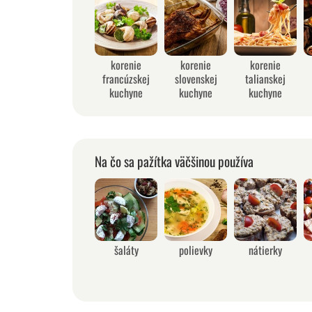
korenie
korenie
korenie
francúzskej
slovenskej
talianskej
kuchyne
kuchyne
kuchyne
Na čo sa pažítka väčšinou používa
šaláty
polievky
nátierky