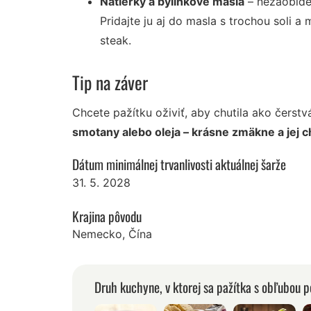
Nátierky a bylinkové maslá
– nezaobíde 
Pridajte ju aj do masla s trochou soli 
steak.
Tip na záver
Chcete pažítku oživiť, aby chutila ako čerst
smotany alebo oleja – krásne zmäkne a jej c
Dátum minimálnej trvanlivosti aktuálnej šarže
31. 5. 2028
Krajina pôvodu
Nemecko, Čína
Druh kuchyne, v ktorej sa pažítka s obľubou p