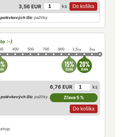
ks
3,56 EUR
polévkových lžic
pažítky.
te :-)
00
400
500
700
900
1,5
3
kg
kg
6,76 EUR
ks
polévkových lžic
pažítky.
Zľava 5 %
-shop.