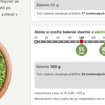
Najviac jej
Balenie 50 g
ahli po
Toto balenie obsahuje približne
17 vrchovatých 
u zvlhnúť v
Alebo si zvoľte balenie vlastné
a ušetri
20
40
60
80
100
200
3
Balenie
100 g
Toto balenie obsahuje približne
33 vrchovatých 
Jednotková cena: 6,76 EUR / 100 g
Množstevné zľavy platia len pri objednávke cez e