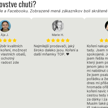
ľovstve chuti?
gle a Facebooku. Zobrazené mená zákazníkov boli skráten
Ája J.
Marie H.
běr kvalitních
Nejmilejší prodavači, jaký
Koření nakup
a koření, možnost
široko daleko jsou. Koření a
tady. Jsem 
 vlastních obalů,
další mňamky TOP. 🖤
spokojená. J
a ochotný
jsem řešila 
e radost zde
který jsem p
jenom jako in
mi nabídnut d
že jsem psala
pořádku a že
dnes mi přiše
hromada oříš
koření navíc
cestou tedy 
za dárky i z
Musím také p
již zakoupen