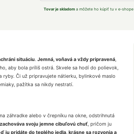
Tovar je skladom
a môžete ho kúpiť tu v e-shope
chráni situáciu
.
Jemná, voňavá a vždy pripravená
,
o, aby bola príliš ostrá. Skvele sa hodí do polievok,
ryby. Či už pripravujete nátierku, bylinkové maslo
iaky, pažítka sa nikdy nestratí.
 na záhradke alebo v črepníku na okne, odstrihnutá
zachováva svoju jemne cibuľovú chuť
, pričom ju
ď ju pridáte do teplého jedla, krásne sa rozvonia a