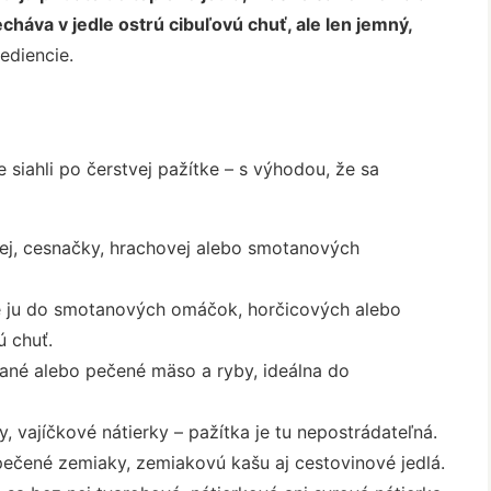
háva v jedle ostrú cibuľovú chuť, ale len jemný,
ediencie.
 siahli po čerstvej pažítke – s výhodou, že sa
ej, cesnačky, hrachovej alebo smotanových
e ju do smotanových omáčok, horčicových alebo
ú chuť.
ané alebo pečené mäso a ryby, ideálna do
, vajíčkové nátierky – pažítka je tu nepostrádateľná.
ečené zemiaky, zemiakovú kašu aj cestovinové jedlá.