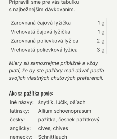
Pripravili sme pre vás tabuľku
s najbežnejším dávkovaním.
Zarovnaná čajová lyžička
1 g
Vrchovatá čajová lyžička
1 g
Zarovnaná polievková lyžica
2 g
Vrchovatá polievková lyžica
3 g
Miery sú samozrejme približné a vždy
platí, že by ste pažítky mali dávať podľa
svojich vlastných chuťových preferencií.
Ako sa pažítka povie:
iné názvy:
šnytlík, lúčik, ošľach
latinsky:
Allium schoenoprasum
česky:
pažítka, česnek pažítkový
anglicky:
cives, chives
nemecky:
Schnittlauch