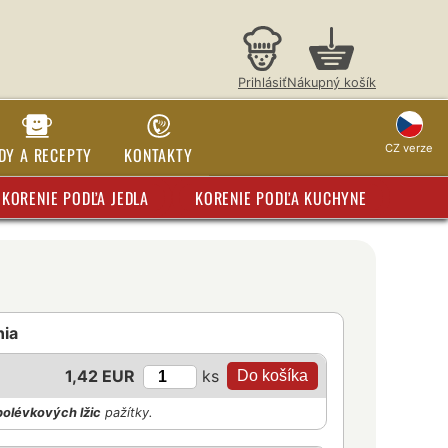
Prihlásiť
Nákupný košík
CZ verze
DY A RECEPTY
KONTAKTY
KORENIE PODĽA JEDLA
KORENIE PODĽA KUCHYNE
nia
ks
1,42 EUR
polévkových lžic
pažítky.