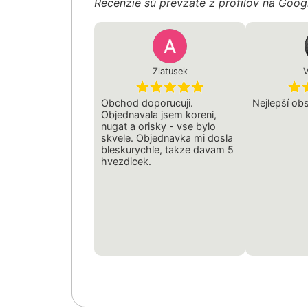
Recenzie sú prevzaté z profilov na Goo
Zlatusek
V
Obchod doporucuji.
Nejlepší obsl
Objednavala jsem koreni,
nugat a orisky - vse bylo
skvele. Objednavka mi dosla
bleskurychle, takze davam 5
hvezdicek.