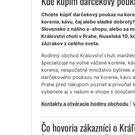
Kde kúpim darčekový pouka
Chcete kúpiť darčekový poukaz na koreni
korenia, kávu, čaj alebo sladké dobrot
Slovensko z nášho e-shopu, alebo sa m
Království chuti v Prahe, Nuselská 10,
zázrakov z celého sveta.
Rodinný obchod Království chuti manžel
špecializuje na voľne vážené korenie, ká
korenia, nespočetné množstvo byliniek a
darčekového poukazu na korenie, kávu a
Prahe pred nákupom pozrieť a privoňať k
vyberiete aj v našom e-shope s doruče
Kontakty a otváracie hodiny obchodu
|
Čo hovoria zákazníci o Krá