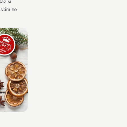
az si
o vám ho