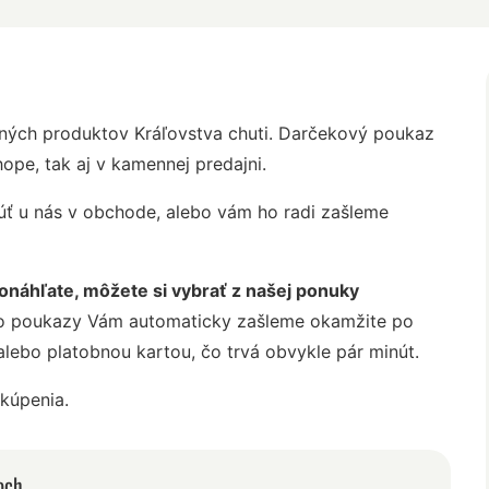
ných produktov Kráľovstva chuti. Darčekový poukaz
ope, tak aj v kamennej predajni.
ť u nás v obchode, alebo vám ho radi zašleme
náhľate, môžete si vybrať z našej ponuky
o poukazy Vám automaticky zašleme okamžite po
ebo platobnou kartou, čo trvá obvykle pár minút.
kúpenia.
och