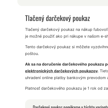
Tlačený darčekový poukaz
Tlačený darčekový poukaz na nákup ľubovoľ
je možné použiť ako pri nákupe v našom e-sh
Tento darčekový poukaz si môžete vyzdvihnú
poštou.
Ak sa na doručenie darčekového poukazu po
elektronických darčekových poukazov
.
Tiet
uhradení online platby bankovým prevodom al
Platnosť darčekového poukazu je 1 rok od za
Darčekový poukaz ponúkame v týchto variant