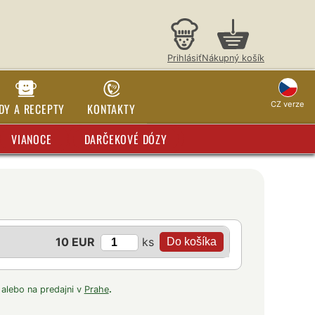
Prihlásiť
Nákupný košík
CZ verze
DY A RECEPTY
KONTAKTY
VIANOCE
DARČEKOVÉ DÓZY
ks
10 EUR
 alebo na predajni v
Prahe
.