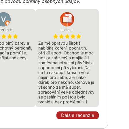
é z dôvodu ochrany osobných údajov.
onika H.
Lucie J.
d plný barev a
Za mě opravdu široká
ochotný personál,
nabídka koření, pochutin,
radí a pomůže.
oříšků apod. Obchod je moc
přijatelné ceny.
hezky zařízený a majitelé i
zaměstnanci velmi přívětiví a
nápomocní při vybírání. Dají
se tu nakoupit krásné věci
nejen pro sebe, ale i jako
dárek pro někoho. Cenově je
všechno za mě super,
zpracování velké objednávky
se zasláním poštou bylo
rychlé a bez problémů :-)
Dalšie recenzie