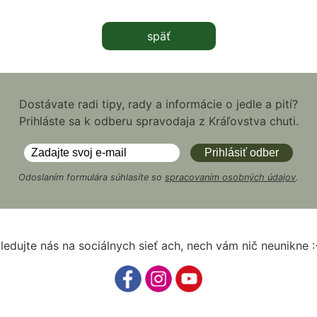
späť
Dostávate radi tipy, rady a informácie o jedle a pití?
Prihláste sa k odberu spravodaja z Kráľovstva chuti.
Odoslaním formulára súhlasíte so
spracovaním osobných údajov
.
ledujte nás na sociálnych sieť ach, nech vám nič neunikne :