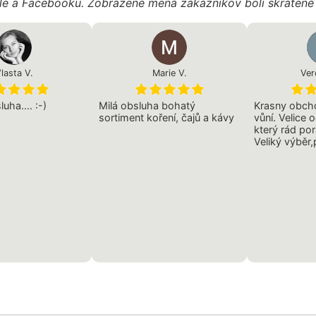
gle a Facebooku. Zobrazené mená zákazníkov boli skráten
lasta V.
Marie V.
Ver
uha.... :-)
Milá obsluha bohatý
Krasny obcho
sortiment koření, čajů a kávy
vůní. Velice 
který rád po
Veliký výběr,