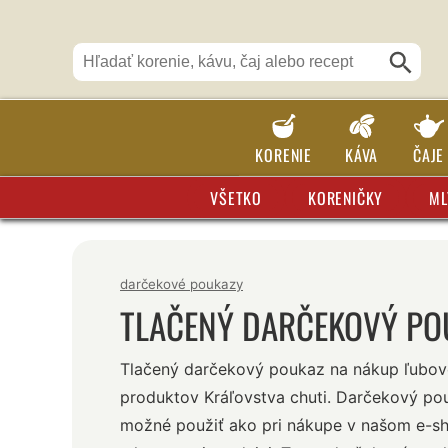
KORENIE
KÁVA
ČAJE
VŠETKO
KORENIČKY
ML
darčekové poukazy
TLAČENÝ DARČEKOVÝ PO
Tlačený darčekový poukaz na nákup ľubov
produktov Kráľovstva chuti. Darčekový po
možné použiť ako pri nákupe v našom e-sh