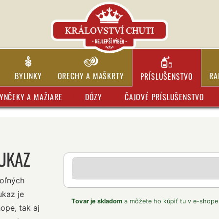
BYLINKY
ORECHY A MAŠKRTY
RA
PRÍSLUŠENSTVO
YNČEKY A MAŽIARE
DÓZY
ČAJOVÉ PRÍSLUŠENSTVO
UKAZ
oľných
ukaz je
Tovar je skladom
a môžete ho kúpiť tu v e-shope
ope, tak aj