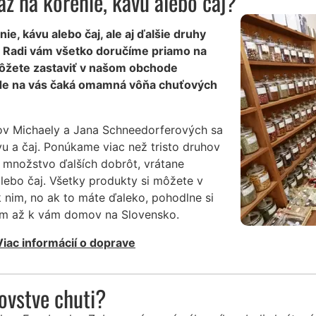
z na korenie, kávu alebo čaj?
e, kávu alebo čaj, ale aj ďalšie druhy
y? Radi vám všetko doručíme priamo na
ôžete zastaviť v našom obchode
 kde na vás čaká omamná vôňa chuťových
ov Michaely a Jana Schneedorferových sa
vu a čaj. Ponúkame viac než tristo druhov
 množstvo ďalších dobrôt, vrátane
lebo čaj. Všetky produkty si môžete v
 nim, no ak to máte ďaleko, pohodlne si
ním až k vám domov na Slovensko.
Viac informácií o doprave
ľovstve chuti?