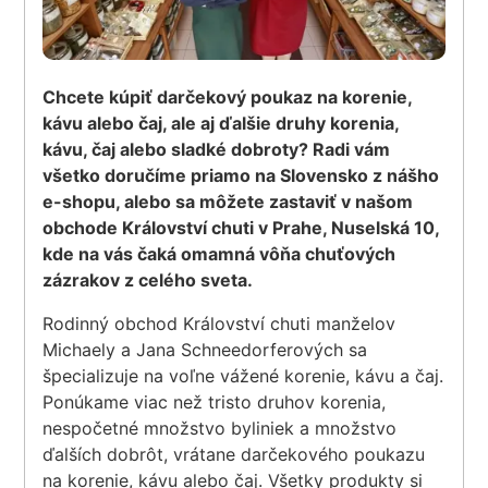
Chcete kúpiť darčekový poukaz na korenie,
kávu alebo čaj, ale aj ďalšie druhy korenia,
kávu, čaj alebo sladké dobroty? Radi vám
všetko doručíme priamo na Slovensko z nášho
e-shopu, alebo sa môžete zastaviť v našom
obchode Království chuti v Prahe, Nuselská 10,
kde na vás čaká omamná vôňa chuťových
zázrakov z celého sveta.
Rodinný obchod Království chuti manželov
Michaely a Jana Schneedorferových sa
špecializuje na voľne vážené korenie, kávu a čaj.
Ponúkame viac než tristo druhov korenia,
nespočetné množstvo byliniek a množstvo
ďalších dobrôt, vrátane darčekového poukazu
na korenie, kávu alebo čaj. Všetky produkty si