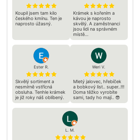
Koupil jsem tam kilo
Krámek s kořením a
českého kmínu. Ten je
kávou je naprosto
naprosto úžasný.
skvělý. A zaměstnanci
jsou lidi na správném
místě...
Ester R.
Weri V.
Skvělý sortiment a
Mletý jalovec, hřebíček
nesmírně vstřícná
a bobkový list.. super..!!!
obsluha. Tenhle krámek
Doma těžko vyrobíte
je již roky náš oblíbený.
sami, tady ho mají.. 😎
L. M.