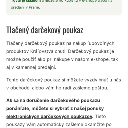
Tovar je skladom
a môžete ho kúpiť tu v e-shope alebo na
predajni v
Prahe
.
Tlačený darčekový poukaz
Tlačený darčekový poukaz na nákup ľubovoľných
produktov Kráľovstva chuti. Darčekový poukaz je
možné použiť ako pri nákupe v našom e-shope, tak
aj v kamennej predajni.
Tento darčekový poukaz si môžete vyzdvihnúť u nás
v obchode, alebo vám ho radi zašleme poštou.
Ak sa na doručenie darčekového poukazu
ponáhľate, môžete si vybrať z našej ponuky
elektronických darčekových poukazov
.
Tieto
poukazy Vám automaticky zašleme okamžite po