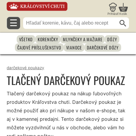
Prihlásiť
Košík
☰
VŠETKO
KORENIČKY
MLYNČEKY A MAŽIARE
DÓZY
ČAJOVÉ PRÍSLUŠENSTVO
VIANOCE
DARČEKOVÉ DÓZY
darčekové poukazy
TLAČENÝ DARČEKOVÝ POUKAZ
Tlačený darčekový poukaz na nákup ľubovoľných
produktov Kráľovstva chuti. Darčekový poukaz je
možné použiť ako pri nákupe v našom e-shope, tak
aj v kamennej predajni. Tento darčekový poukaz si
môžete vyzdvihnúť u nás v obchode, alebo vám ho