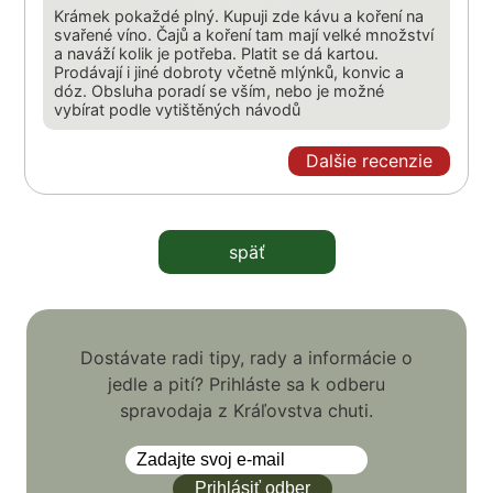
Krámek pokaždé plný. Kupuji zde kávu a koření na
svařené víno. Čajů a koření tam mají velké množství
a naváží kolik je potřeba. Platit se dá kartou.
Prodávají i jiné dobroty včetně mlýnků, konvic a
dóz. Obsluha poradí se vším, nebo je možné
vybírat podle vytištěných návodů
Dalšie recenzie
späť
Dostávate radi tipy, rady a informácie o
jedle a pití? Prihláste sa k odberu
spravodaja z Kráľovstva chuti.