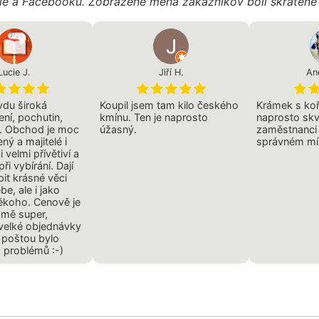
gle a Facebooku. Zobrazené mená zákazníkov boli skráten
Lucie J.
Jiří H.
An
vdu široká
Koupil jsem tam kilo českého
Krámek s koř
ení, pochutin,
kmínu. Ten je naprosto
naprosto skv
d. Obchod je moc
úžasný.
zaměstnanci j
ný a majitelé i
správném mís
velmi přívětiví a
i vybírání. Dají
pit krásné věci
be, ale i jako
ěkoho. Cenově je
 mě super,
velké objednávky
 poštou bylo
z problémů :-)