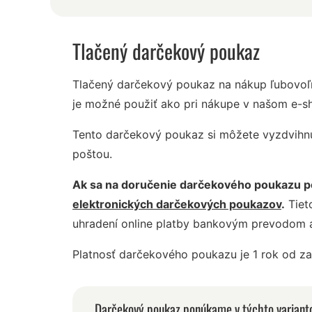
Tlačený darčekový poukaz
Tlačený darčekový poukaz na nákup ľubovoľ
je možné použiť ako pri nákupe v našom e-sh
Tento darčekový poukaz si môžete vyzdvihnú
poštou.
Ak sa na doručenie darčekového poukazu po
elektronických darčekových poukazov
.
Tiet
uhradení online platby bankovým prevodom al
Platnosť darčekového poukazu je 1 rok od za
Darčekový poukaz ponúkame v týchto variant