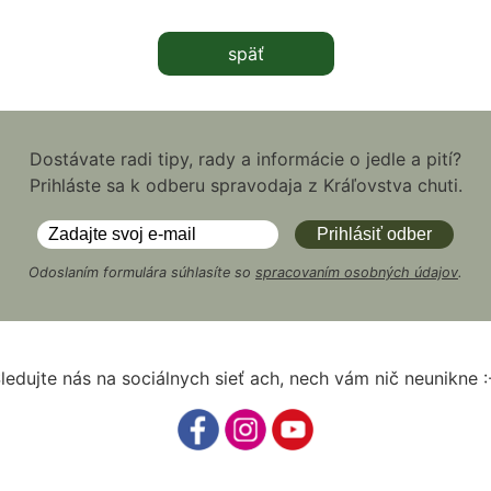
späť
Dostávate radi tipy, rady a informácie o jedle a pití?
Prihláste sa k odberu spravodaja z Kráľovstva chuti.
Odoslaním formulára súhlasíte so
spracovaním osobných údajov
.
ledujte nás na sociálnych sieť ach, nech vám nič neunikne :