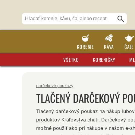
KORENIE
KÁVA
ČAJE
VŠETKO
KORENIČKY
ML
darčekové poukazy
TLAČENÝ DARČEKOVÝ PO
Tlačený darčekový poukaz na nákup ľubov
produktov Kráľovstva chuti. Darčekový po
možné použiť ako pri nákupe v našom e-sh