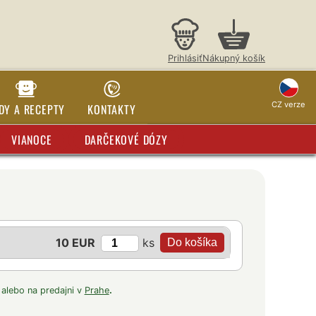
Prihlásiť
Nákupný košík
CZ verze
DY A RECEPTY
KONTAKTY
VIANOCE
DARČEKOVÉ DÓZY
ks
10 EUR
 alebo na predajni v
Prahe
.