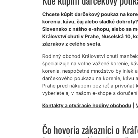
Kde kúpim darčekový pouka
Chcete kúpiť darčekový poukaz na koreni
korenia, kávu, čaj alebo sladké dobrot
Slovensko z nášho e-shopu, alebo sa m
Království chuti v Prahe, Nuselská 10,
zázrakov z celého sveta.
Rodinný obchod Království chuti manžel
špecializuje na voľne vážené korenie, ká
korenia, nespočetné množstvo byliniek a
darčekového poukazu na korenie, kávu a
Prahe pred nákupom pozrieť a privoňať k
vyberiete aj v našom e-shope s doruče
Kontakty a otváracie hodiny obchodu
|
Čo hovoria zákazníci o Krá