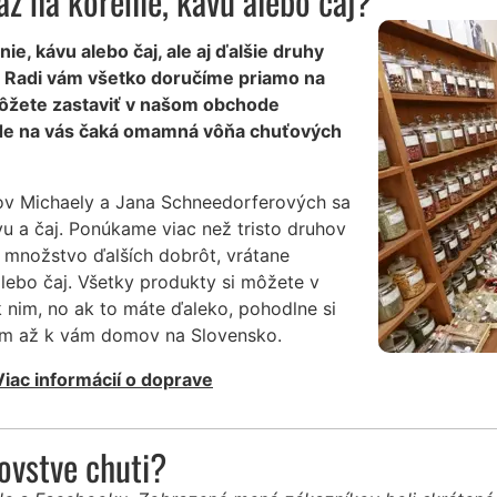
z na korenie, kávu alebo čaj?
e, kávu alebo čaj, ale aj ďalšie druhy
y? Radi vám všetko doručíme priamo na
ôžete zastaviť v našom obchode
 kde na vás čaká omamná vôňa chuťových
ov Michaely a Jana Schneedorferových sa
vu a čaj. Ponúkame viac než tristo druhov
 množstvo ďalších dobrôt, vrátane
lebo čaj. Všetky produkty si môžete v
 nim, no ak to máte ďaleko, pohodlne si
ním až k vám domov na Slovensko.
Viac informácií o doprave
ľovstve chuti?