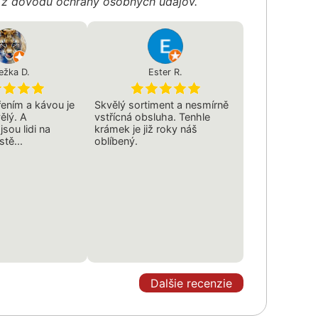
é z dôvodu ochrany osobných údajov.
ežka D.
Ester R.
ením a kávou je
Skvělý sortiment a nesmírně
ělý. A
vstřícná obsluha. Tenhle
sou lidi na
krámek je již roky náš
tě...
oblíbený.
Dalšie recenzie