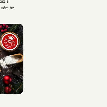
az si
o vám ho