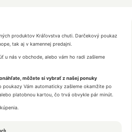
ných produktov Kráľovstva chuti. Darčekový poukaz
ope, tak aj v kamennej predajni.
ť u nás v obchode, alebo vám ho radi zašleme
náhľate, môžete si vybrať z našej ponuky
o poukazy Vám automaticky zašleme okamžite po
ebo platobnou kartou, čo trvá obvykle pár minút.
kúpenia.
och