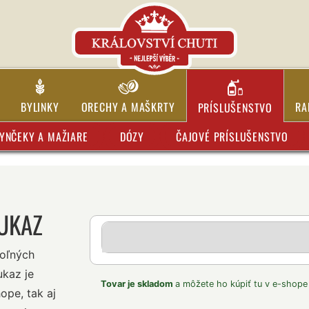
BYLINKY
ORECHY A MAŠKRTY
RA
PRÍSLUŠENSTVO
YNČEKY A MAŽIARE
DÓZY
ČAJOVÉ PRÍSLUŠENSTVO
UKAZ
oľných
ukaz je
Tovar je skladom
a môžete ho kúpiť tu v e-shope
ope, tak aj