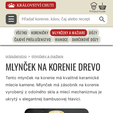
Prihlásiť
Košík
☰
VŠETKO
KORENIČKY
MLYNČEKY A MAŽIARE
DÓZY
ČAJOVÉ PRÍSLUŠENSTVO
VIANOCE
DARČEKOVÉ DÓZY
príslušenstvo
>
mlynčeky a mažiare
MLYNČEK NA KORENIE DREVO
Tento mlynček na korenie má kvalitné keramické
mlecie kamene. Mlynček má zásobník na korenie
vyrobený z odolného skla a mlecí mechanizmus je
ukrytý v elegantnej bambusovej hlavici.