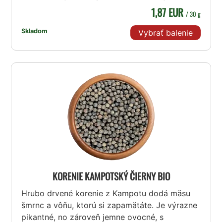
1,87 EUR
/ 30 g
Skladom
Vybrať balenie
KORENIE KAMPOTSKÝ ČIERNY BIO
Hrubo drvené korenie z Kampotu dodá mäsu
šmrnc a vôňu, ktorú si zapamätáte. Je výrazne
pikantné, no zároveň jemne ovocné, s