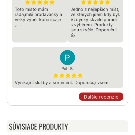
Toto místo mám
Jedno z nejlepších míst,
ráda,milé prodavačky a
ve kterých jsem kdy byl.
velký výběr koření,čaje
Vždycky skvěle poradí
,.....
s výběrem. Produkty
jsou skvělé. Doporučuji
👍
Petr B.
Vynikající služby a sortiment. Doporučuji všem.
Dalšie recenzie
SÚVISIACE PRODUKTY