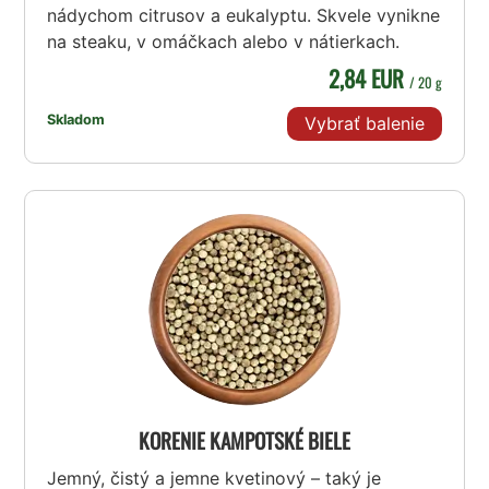
nádychom citrusov a eukalyptu. Skvele vynikne
na steaku, v omáčkach alebo v nátierkach.
2,84 EUR
/ 20 g
Skladom
Vybrať balenie
KORENIE KAMPOTSKÉ BIELE
Jemný, čistý a jemne kvetinový – taký je