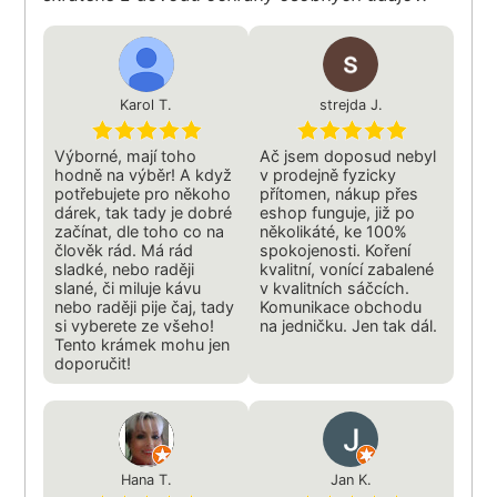
Karol T.
strejda J.
Výborné, mají toho
Ač jsem doposud nebyl
hodně na výběr! A když
v prodejně fyzicky
potřebujete pro někoho
přítomen, nákup přes
dárek, tak tady je dobré
eshop funguje, již po
začínat, dle toho co na
několikáté, ke 100%
člověk rád. Má rád
spokojenosti. Koření
sladké, nebo raději
kvalitní, vonící zabalené
slané, či miluje kávu
v kvalitních sáčcích.
nebo raději pije čaj, tady
Komunikace obchodu
si vyberete ze všeho!
na jedničku. Jen tak dál.
Tento krámek mohu jen
doporučit!
Hana T.
Jan K.