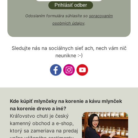
Odoslaním formulára súhlasíte so
spracovaním
osobných údajov
.
Sledujte nás na sociálnych sieť ach, nech vám nič
neunikne :-)
Kde kúpiť mlynčeky na korenie a kávu mlynček
na korenie drevo a iné?
Kráľovstvo chuti je český
kamenný obchod a e-shop,
ktorý sa zameriava na predaj
voľne váženého sortimentu