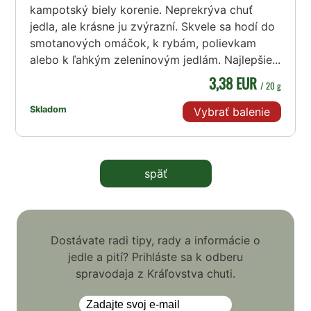
kampotský biely korenie. Neprekrýva chuť
jedla, ale krásne ju zvýrazní. Skvele sa hodí do
smotanových omáčok, k rybám, polievkam
alebo k ľahkým zeleninovým jedlám. Najlepšie...
3,38 EUR
/ 20 g
Skladom
Vybrať balenie
späť
Dostávate radi tipy, rady a informácie o
jedle a pití? Prihláste sa k odberu
spravodaja z Kráľovstva chuti.