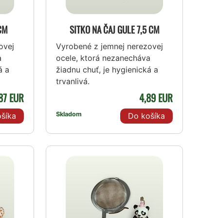
 CM
SITKO NA ČAJ GULE 7,5 CM
ovej
Vyrobené z jemnej nerezovej
a
ocele, ktorá nezanecháva
á a
žiadnu chuť, je hygienická a
trvanlivá.
87 EUR
4,89 EUR
Skladom
šíka
Do košíka