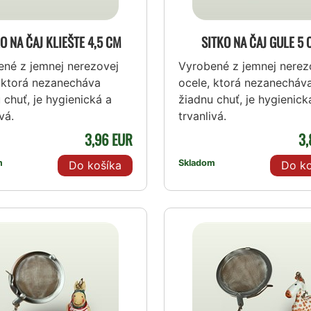
O NA ČAJ KLIEŠTE 4,5 CM
SITKO NA ČAJ GULE 5
né z jemnej nerezovej
Vyrobené z jemnej nerez
 ktorá nezanecháva
ocele, ktorá nezanecháv
 chuť, je hygienická a
žiadnu chuť, je hygienick
vá.
trvanlivá.
3,96 EUR
3,
m
Skladom
Do košíka
Do ko