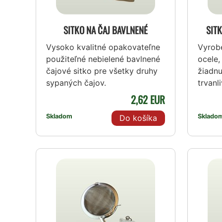
SITKO NA ČAJ BAVLNENÉ
SITK
Vysoko kvalitné opakovateľne
Vyrobe
použiteľné nebielené bavlnené
ocele,
čajové sitko pre všetky druhy
žiadnu
sypaných čajov.
trvanli
2,62 EUR
Skladom
Sklado
Do košíka