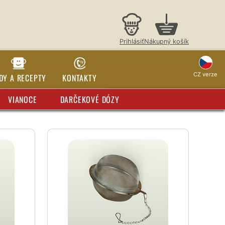
Prihlásiť
Nákupný košík
CZ verze
DY A RECEPTY
KONTAKTY
VIANOCE
DARČEKOVÉ DÓZY