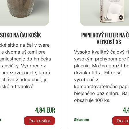
SITKO NA ČAJ KOŠÍK
PAPIEROVÝ FILTER NA Č
VEĽKOSŤ XS
cké sitko na čaj v tvare
a s dvoma uškami pre
Vysoko kvalitný čajový fi
umiestnenie do hrnčeka
vysokým prehybom pre 
kanvičky. Vyrobené z
plnenie. Možno použiť b
 nerezovej ocele, ktorá
držiaka filtra. Filtre sú
cháva žiadnu chuť, je
vyrobené z
ické a trvanlivé.
kompostovateľného papi
bieleného bez chlóru. Bal
obsahuje 100 ks.
4,84 EUR
4,
m
Skladom
Do košíka
Do ko