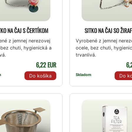
TKO NA ČAJ S ČERTÍKOM
SITKO NA ČAJ SO ŽIRA
né z jemnej nerezovej
Vyrobené z jemnej nerez
 bez chuti, hygienická a
ocele, bez chuti, hygieni
vá.
trvanlivá.
6,22 EUR
6,
m
Skladom
Do košíka
Do ko