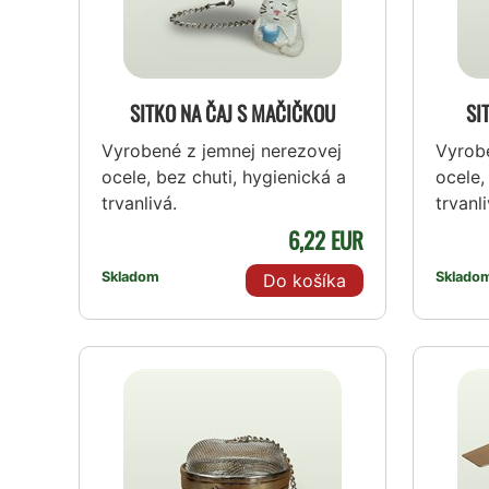
SITKO NA ČAJ S MAČIČKOU
SI
Vyrobené z jemnej nerezovej
Vyrobe
ocele, bez chuti, hygienická a
ocele,
trvanlivá.
trvanli
6,22 EUR
Skladom
Sklado
Do košíka