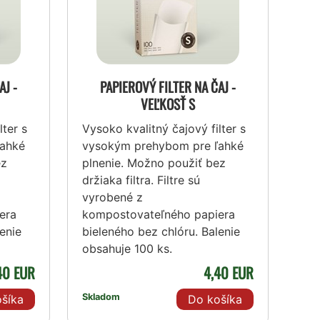
AJ -
PAPIEROVÝ FILTER NA ČAJ -
VEĽKOSŤ S
lter s
Vysoko kvalitný čajový filter s
ľahké
vysokým prehybom pre ľahké
ez
plnenie. Možno použiť bez
držiaka filtra. Filtre sú
vyrobené z
era
kompostovateľného papiera
enie
bieleného bez chlóru. Balenie
obsahuje 100 ks.
40 EUR
4,40 EUR
Skladom
šíka
Do košíka