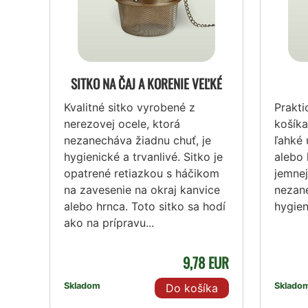
SITKO NA ČAJ A KORENIE VEĽKÉ
Kvalitné sitko vyrobené z
Prakti
nerezovej ocele, ktorá
košík
nezanecháva žiadnu chuť, je
ľahké 
hygienické a trvanlivé. Sitko je
alebo 
opatrené retiazkou s háčikom
jemnej
na zavesenie na okraj kanvice
nezane
alebo hrnca. Toto sitko sa hodí
hygien
ako na prípravu...
9,78 EUR
Skladom
Sklado
Do košíka