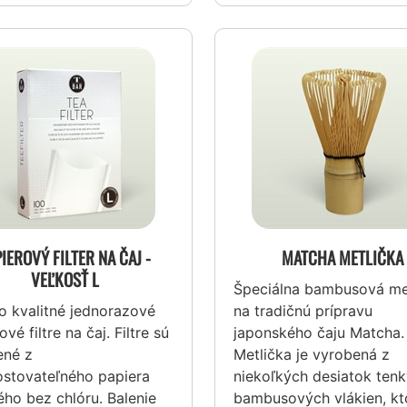
IEROVÝ FILTER NA ČAJ -
MATCHA METLIČKA
VEĽKOSŤ L
Špeciálna bambusová me
 kvalitné jednorazové
na tradičnú prípravu
vé filtre na čaj. Filtre sú
japonského čaju Matcha.
ené z
Metlička je vyrobená z
stovateľného papiera
niekoľkých desiatok ten
ého bez chlóru. Balenie
bambusových vlákien, kt