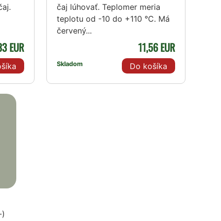
aj.
čaj lúhovať. Teplomer meria
teplotu od -10 do +110 °C. Má
červený...
33 EUR
11,56 EUR
Skladom
šíka
Do košíka
-)