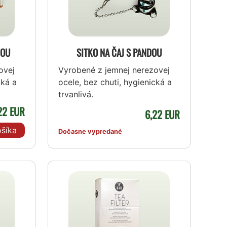
FOU
SITKO NA ČAJ S PANDOU
ovej
Vyrobené z jemnej nerezovej
cká a
ocele, bez chuti, hygienická a
trvanlivá.
22 EUR
6,22 EUR
šíka
Dočasne vypredané