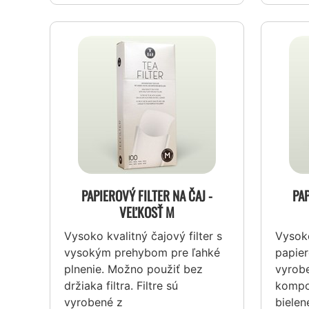
PAPIEROVÝ FILTER NA ČAJ -
PAP
VEĽKOSŤ M
Vysoko kvalitný čajový filter s
Vysoko
vysokým prehybom pre ľahké
papiero
plnenie. Možno použiť bez
vyrob
držiaka filtra. Filtre sú
kompo
vyrobené z
bielen