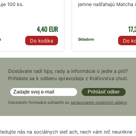
je 100 ks.
jemne našľahajú Matcha č
4,40 EUR
17,
m
Skladom
Do košíka
Do ko
Dostávate radi tipy, rady a informácie o jedle a pití?
Prihláste sa k odberu spravodaja z Kráľovstva chuti.
Odoslaním formulára súhlasíte so
spracovaním osobných údajov
.
ledujte nás na sociálnych sieť ach, nech vám nič neunikne :