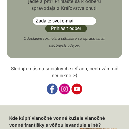
jedle a pití? Prihláste sa k odberu
spravodaja z Kráľovstva chuti.
Odoslaním formulára súhlasíte so
spracovaním
osobných údajov
.
Sledujte nás na sociálnych sieť ach, nech vám nič
neunikne :-)
Kde kúpiť vianočné vonné kužele vianočné
vonné františky s vôňou levandule a iné?