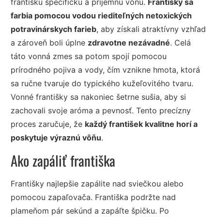
františku špecifickú a príjemnú vôňu.
Františky sa
farbia pomocou vodou riediteľných netoxických
potravinárskych farieb
, aby získali atraktívny vzhľad
a zároveň boli úplne
zdravotne nezávadné
. Celá
táto vonná zmes sa potom spojí pomocou
prírodného pojiva a vody, čím vznikne hmota, ktorá
sa ručne tvaruje do typického kužeľovitého tvaru.
Vonné františky sa nakoniec šetrne sušia, aby si
zachovali svoje aróma a pevnosť. Tento precízny
proces zaručuje, že
každý františek kvalitne horí a
poskytuje výraznú vôňu
.
Ako zapáliť františka
Františky najlepšie zapálite nad sviečkou alebo
pomocou zapaľovača. Františka podržte nad
plameňom pár sekúnd a zapáľte špičku. Po