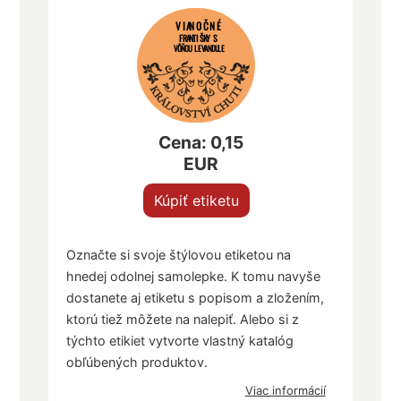
VIANOČNÉ
FRANTIŠKY S
VÔŇOU LEVANDULE
Cena: 0,15
EUR
Kúpiť etiketu
Označte si svoje štýlovou etiketou na
hnedej odolnej samolepke. K tomu navyše
dostanete aj etiketu s popisom a zložením,
ktorú tiež môžete na nalepiť. Alebo si z
týchto etikiet vytvorte vlastný katalóg
obľúbených produktov.
Viac informácií