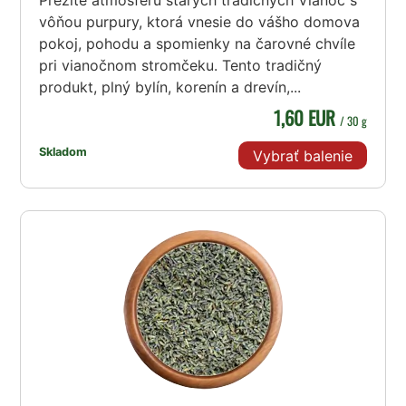
Prežite atmosféru starých tradičných Vianoc s
vôňou purpury, ktorá vnesie do vášho domova
pokoj, pohodu a spomienky na čarovné chvíle
pri vianočnom stromčeku. Tento tradičný
produkt, plný bylín, korenín a drevín,...
1,60 EUR
/ 30 g
Skladom
Vybrať balenie