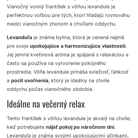
Vianočný vonný františek s vôňou levandule je
perfektnou voľbou pre tých, ktorí hľadajú rovnováhu
medzi vianočným zhonom a chvíľami oddychu.
Levanduľa
je známa bylina, ktorá je cenená najmä
pre svoje
upokojujúce a harmonizujúce vlastnosti
.
Jej jemná kvetinová aróma je spájaná s relaxáciou a
často sa používa na vytvorenie pokojného
prostredia. Vôňa levandule prináša sviežosť, ľahkosť
a
pocit uvoľnenia
, ktorý je ideálny na chvíle
oddychu počas vianočného obdobia.
Ideálne na večerný relax
Tento františek s vôňou levandule je skvelý na chvíle,
keď potrebujete
nájsť pokoj po náročnom dni
.
Levanduľa je známa svojimi upokojujúcimi účinkami,