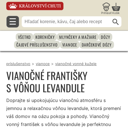
Prihlásiť
Košík
☰
VŠETKO
KORENIČKY
MLYNČEKY A MAŽIARE
DÓZY
ČAJOVÉ PRÍSLUŠENSTVO
VIANOCE
DARČEKOVÉ DÓZY
príslušenstvo
>
vianoce
>
vianočné vonné kužele
VIANOČNÉ FRANTIŠKY
S VÔŇOU LEVANDULE
Doprajte si upokojujúcu vianočnú atmosféru s
jemnou a relaxačnou vôňou levandule, ktorá premení
váš domov na oázu pokoja a pohody. Vianočný
vonný františek s vôňou levandule je perfektnou