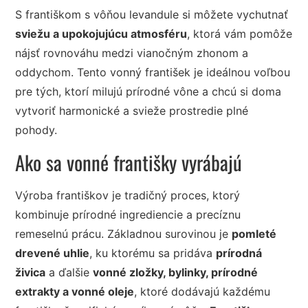
S františkom s vôňou levandule si môžete vychutnať
sviežu a upokojujúcu atmosféru
, ktorá vám pomôže
nájsť rovnováhu medzi vianočným zhonom a
oddychom. Tento vonný františek je ideálnou voľbou
pre tých, ktorí milujú prírodné vône a chcú si doma
vytvoriť harmonické a svieže prostredie plné
pohody.
Ako sa vonné františky vyrábajú
Výroba františkov je tradičný proces, ktorý
kombinuje prírodné ingrediencie a precíznu
remeselnú prácu. Základnou surovinou je
pomleté
drevené uhlie
, ku ktorému sa pridáva
prírodná
živica
a ďalšie
vonné zložky, bylinky, prírodné
extrakty a vonné oleje
, ktoré dodávajú každému