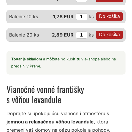
ks
Balenie 10 ks
1,78 EUR
ks
Balenie 20 ks
2,89 EUR
Tovar je skladom
a môžete ho kúpiť tu v e-shope alebo na
predajni v
Prahe
.
Vianočné vonné františky
s vôňou levandule
Doprajte si upokojujúcu vianočnú atmosféru s
jemnou a relaxačnou vôňou levandule
, ktorá
premení váš domov na oázu pokoja a pohody.