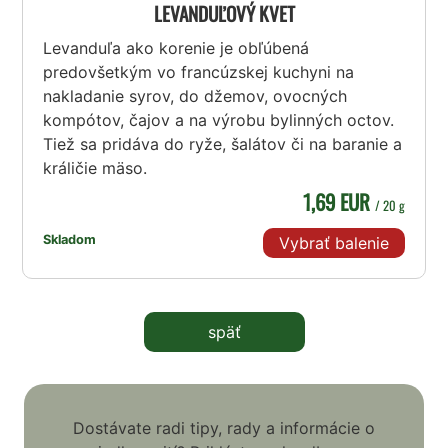
LEVANDUĽOVÝ KVET
Levanduľa ako korenie je obľúbená
predovšetkým vo francúzskej kuchyni na
nakladanie syrov, do džemov, ovocných
kompótov, čajov a na výrobu bylinných octov.
Tiež sa pridáva do ryže, šalátov či na baranie a
králičie mäso.
1,69 EUR
/ 20 g
Skladom
Vybrať balenie
späť
Dostávate radi tipy, rady a informácie o