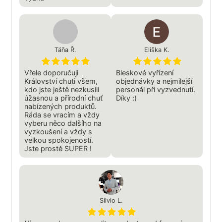
Táňa Ř.
Eliška K.
Vřele doporučuji
Bleskové vyřízení
Království chuti všem,
objednávky a nejmilejší
kdo jste ještě nezkusili
personál při vyzvednutí.
úžasnou a přírodní chuť
Díky :)
nabízených produktů.
Ráda se vracím a vždy
vyberu něco dalšího na
vyzkoušení a vždy s
velkou spokojeností.
Jste prostě SUPER !
Silvio L.