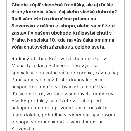
Chcete kúpiť vianočné františky, ale aj ďalšie
druhy korenia, kávu, čaj alebo sladké dobroty?
Radi vám všetko doručíme priamo na
Slovensko z nášho e-shopu, alebo sa môžete
zastaviť v našom obchode Království chuti v
Prahe, Nuselská 10, kde na vás čaká omamná
vôňa chuťových zázrakov z celého sveta.
Rodinný obchod Království chuti manželov
Michaely a Jana Schneedorferových sa
špecializuje na voľne vážené korenie, kávu a čaj.
Ponúkame viac než tristo druhov korenia,
nespočetné množstvo byliniek a množstvo
ďalších dobrôt, vrátane vianočných františkov.
Všetky produkty si môžete v Prahe pred
nákupom pozrieť a privoňať k nim, no ak to
máte ďaleko, pohodlne si vyberiete aj v našom
e-shope s doručením až k vám domov na
Slovensko.