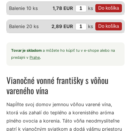
ks
Balenie 10 ks
1,78 EUR
ks
Balenie 20 ks
2,89 EUR
Tovar je skladom
a môžete ho kúpiť tu v e-shope alebo na
predajni v
Prahe
.
Vianočné vonné františky s vôňou
vareného vína
Napĺňte svoj domov jemnou vôňou varené vína,
ktorá vás zahalí do teplého a korenistého aróma
plného ovocia a korenia. Táto vôňa neodmysliteľne
patrí k vianočným sviatkom a dodá vášmu priestoru