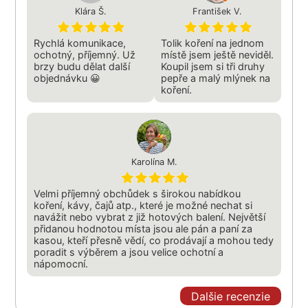
Klára Š.
František V.
Rychlá komunikace,
Tolik koření na jednom
ochotný, příjemný. Už
místě jsem ještě neviděl.
brzy budu dělat další
Koupil jsem si tři druhy
objednávku 😀
pepře a malý mlýnek na
koření.
Karolína M.
Velmi příjemný obchůdek s širokou nabídkou
koření, kávy, čajů atp., které je možné nechat si
navážit nebo vybrat z již hotových balení. Největší
přidanou hodnotou místa jsou ale pán a paní za
kasou, kteří přesně vědí, co prodávají a mohou tedy
poradit s výběrem a jsou velice ochotní a
nápomocní.
Dalšie recenzie