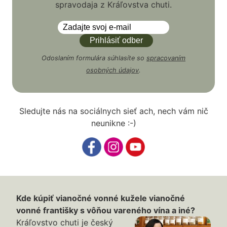
spravodaja z Kráľovstva chuti.
Odoslaním formulára súhlasíte so
spracovaním
osobných údajov
.
Sledujte nás na sociálnych sieť ach, nech vám nič
neunikne :-)
Kde kúpiť vianočné vonné kužele vianočné
vonné františky s vôňou vareného vína a iné?
Kráľovstvo chuti je český