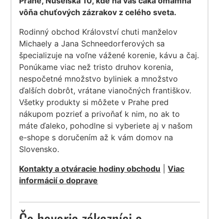
Prahe, Nuselská 10, kde na vás čaká omamná
vôňa chuťových zázrakov z celého sveta.
Rodinný obchod Království chuti manželov
Michaely a Jana Schneedorferových sa
špecializuje na voľne vážené korenie, kávu a čaj.
Ponúkame viac než tristo druhov korenia,
nespočetné množstvo byliniek a množstvo
ďalších dobrôt, vrátane vianočných františkov.
Všetky produkty si môžete v Prahe pred
nákupom pozrieť a privoňať k nim, no ak to
máte ďaleko, pohodlne si vyberiete aj v našom
e-shope s doručením až k vám domov na
Slovensko.
Kontakty a otváracie hodiny obchodu
|
Viac
informácií o doprave
Čo hovoria zákazníci o