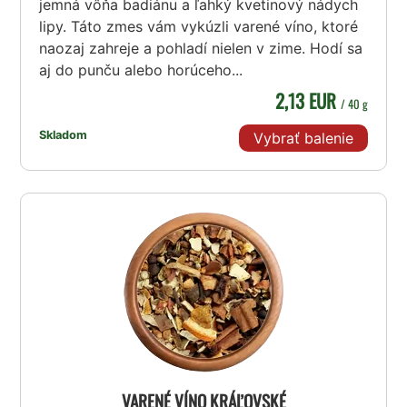
jemná vôňa badiánu a ľahký kvetinový nádych
lipy. Táto zmes vám vykúzli varené víno, ktoré
naozaj zahreje a pohladí nielen v zime. Hodí sa
aj do punču alebo horúceho...
2,13 EUR
/ 40 g
Skladom
Vybrať balenie
VARENÉ VÍNO KRÁĽOVSKÉ