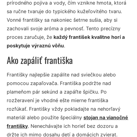
prírodného pojiva a vody, čím vznikne hmota, ktorá
sa ručne tvaruje do typického kužeľovitého tvaru.
Vonné františky sa nakoniec šetrne sušia, aby si
zachovali svoje aróma a pevnosť. Tento precízny
proces zaručuje, že
každý františek kvalitne horí a
poskytuje výraznú vôňu
.
Ako zapáliť františka
Františky najlepšie zapálite nad sviečkou alebo
pomocou zapaľovača. Františka podržte nad
plameňom pár sekúnd a zapáľte špičku. Po
rozžeravení je vhodné ešte mierne františka
rozfúkať. Františky vždy pokladajte na nehorľavý
materiál alebo použite špeciálny
stojan na vianočné
františky
. Nenechávajte ich horieť bez dozoru a
držte ich mimo dosahu detí a domácich zvierat.