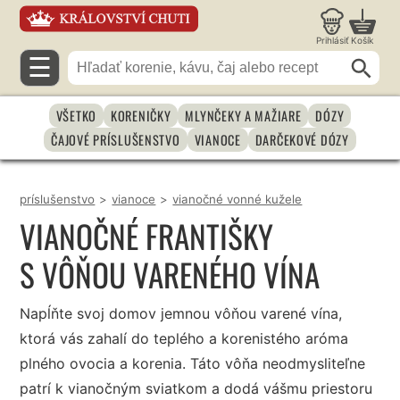
Prihlásiť
Košík
☰
VŠETKO
KORENIČKY
MLYNČEKY A MAŽIARE
DÓZY
ČAJOVÉ PRÍSLUŠENSTVO
VIANOCE
DARČEKOVÉ DÓZY
príslušenstvo
>
vianoce
>
vianočné vonné kužele
VIANOČNÉ FRANTIŠKY
S VÔŇOU VARENÉHO VÍNA
Napĺňte svoj domov jemnou vôňou varené vína,
ktorá vás zahalí do teplého a korenistého aróma
plného ovocia a korenia. Táto vôňa neodmysliteľne
patrí k vianočným sviatkom a dodá vášmu priestoru