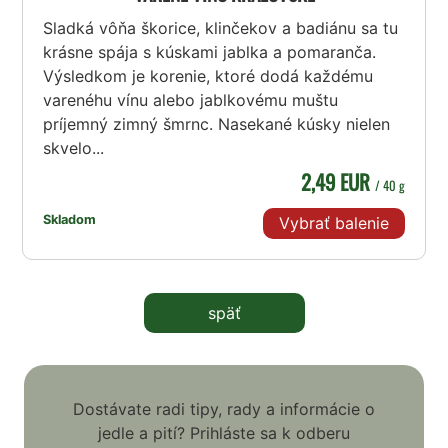
Sladká vôňa škorice, klinčekov a badiánu sa tu
krásne spája s kúskami jablka a pomaranča.
Výsledkom je korenie, ktoré dodá každému
varenéhu vínu alebo jablkovému muštu
príjemný zimný šmrnc. Nasekané kúsky nielen
skvelo...
2,49 EUR
/ 40 g
Skladom
Vybrať balenie
späť
Dostávate radi tipy, rady a informácie o
jedle a pití? Prihláste sa k odberu