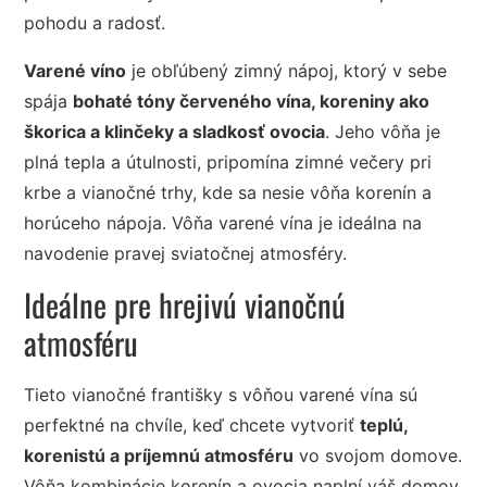
pohodu a radosť.
Varené víno
je obľúbený zimný nápoj, ktorý v sebe
spája
bohaté tóny červeného vína, koreniny ako
škorica a klinčeky a sladkosť ovocia
. Jeho vôňa je
plná tepla a útulnosti, pripomína zimné večery pri
krbe a vianočné trhy, kde sa nesie vôňa korenín a
horúceho nápoja. Vôňa varené vína je ideálna na
navodenie pravej sviatočnej atmosféry.
Ideálne pre hrejivú vianočnú
atmosféru
Tieto vianočné františky s vôňou varené vína sú
perfektné na chvíle, keď chcete vytvoriť
teplú,
korenistú a príjemnú atmosféru
vo svojom domove.
Vôňa kombinácie korenín a ovocia naplní váš domov