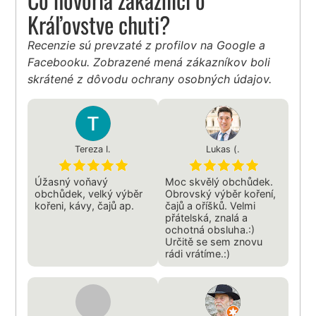
Kráľovstve chuti?
Recenzie sú prevzaté z profilov na Google a
Facebooku. Zobrazené mená zákazníkov boli
skrátené z dôvodu ochrany osobných údajov.
Tereza I.
Lukas (.
Úžasný voňavý
Moc skvělý obchůdek.
obchůdek, velký výběr
Obrovský výběr koření,
kořeni, kávy, čajů ap.
čajů a oříšků. Velmi
přátelská, znalá a
ochotná obsluha.:)
Určitě se sem znovu
rádi vrátíme.:)