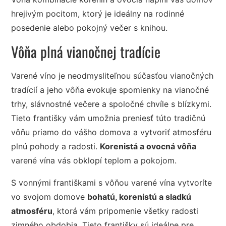
hrejivým pocitom, ktorý je ideálny na rodinné
posedenie alebo pokojný večer s knihou.
Vôňa plná vianočnej tradície
Varené víno je neodmysliteľnou súčasťou vianočných
tradícií a jeho vôňa evokuje spomienky na vianočné
trhy, slávnostné večere a spoločné chvíle s blízkymi.
Tieto františky vám umožnia preniesť túto tradičnú
vôňu priamo do vášho domova a vytvoriť atmosféru
plnú pohody a radosti.
Korenistá a ovocná vôňa
varené vína vás obklopí teplom a pokojom.
S vonnými františkami s vôňou varené vína vytvoríte
vo svojom domove
bohatú, korenistú a sladkú
atmosféru
, ktorá vám pripomenie všetky radosti
zimného obdobia. Tieto františky sú ideálne pre