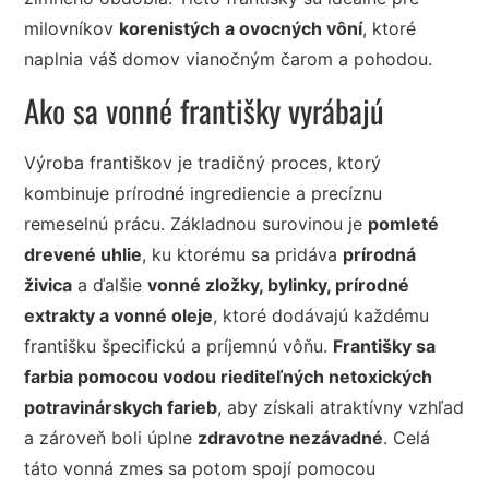
milovníkov
korenistých a ovocných vôní
, ktoré
naplnia váš domov vianočným čarom a pohodou.
Ako sa vonné františky vyrábajú
Výroba františkov je tradičný proces, ktorý
kombinuje prírodné ingrediencie a precíznu
remeselnú prácu. Základnou surovinou je
pomleté
drevené uhlie
, ku ktorému sa pridáva
prírodná
živica
a ďalšie
vonné zložky, bylinky, prírodné
extrakty a vonné oleje
, ktoré dodávajú každému
františku špecifickú a príjemnú vôňu.
Františky sa
farbia pomocou vodou riediteľných netoxických
potravinárskych farieb
, aby získali atraktívny vzhľad
a zároveň boli úplne
zdravotne nezávadné
. Celá
táto vonná zmes sa potom spojí pomocou