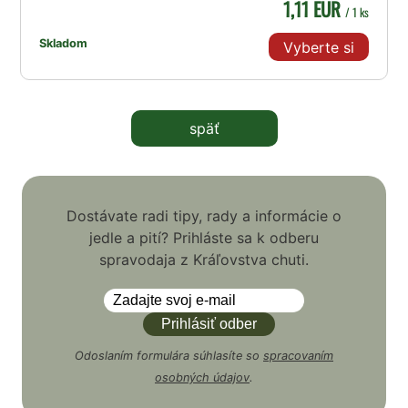
1,11 EUR
/ 1 ks
Skladom
Vyberte si
späť
Dostávate radi tipy, rady a informácie o
jedle a pití? Prihláste sa k odberu
spravodaja z Kráľovstva chuti.
Odoslaním formulára súhlasíte so
spracovaním
osobných údajov
.