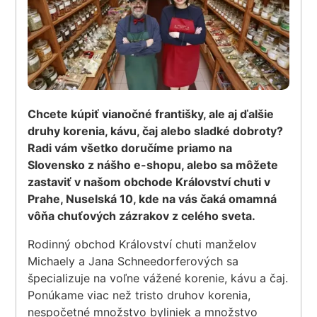
Chcete kúpiť vianočné františky, ale aj ďalšie
druhy korenia, kávu, čaj alebo sladké dobroty?
Radi vám všetko doručíme priamo na
Slovensko z nášho e-shopu, alebo sa môžete
zastaviť v našom obchode Království chuti v
Prahe, Nuselská 10, kde na vás čaká omamná
vôňa chuťových zázrakov z celého sveta.
Rodinný obchod Království chuti manželov
Michaely a Jana Schneedorferových sa
špecializuje na voľne vážené korenie, kávu a čaj.
Ponúkame viac než tristo druhov korenia,
nespočetné množstvo byliniek a množstvo