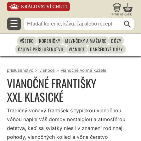
Prihlásiť
Košík
☰
VŠETKO
KORENIČKY
MLYNČEKY A MAŽIARE
DÓZY
ČAJOVÉ PRÍSLUŠENSTVO
VIANOCE
DARČEKOVÉ DÓZY
príslušenstvo
>
vianoce
>
vianočné vonné kužele
VIANOČNÉ FRANTIŠKY
XXL KLASICKÉ
Tradičný voňavý františek s typickou vianočnou
vôňou naplní váš domov nostalgiou a atmosférou
detstva, keď sa sviatky niesli v znamení rodinnej
pohody, vianočných kolied a vône čerstvo