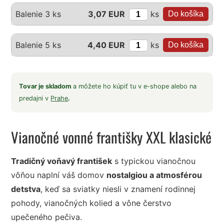
ks
Balenie 3 ks
3,07 EUR
ks
Balenie 5 ks
4,40 EUR
Tovar je skladom
a môžete ho kúpiť tu v e-shope alebo na
predajni v
Prahe
.
Vianočné vonné františky XXL klasické
Tradičný voňavý františek
s typickou vianočnou
vôňou naplní váš domov
nostalgiou a atmosférou
detstva
, keď sa sviatky niesli v znamení rodinnej
pohody, vianočných kolied a vône čerstvo
upečeného pečiva.