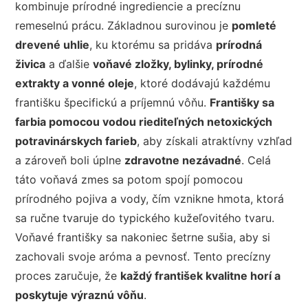
kombinuje prírodné ingrediencie a precíznu
remeselnú prácu. Základnou surovinou je
pomleté
drevené uhlie
, ku ktorému sa pridáva
prírodná
živica
a ďalšie
voňavé zložky, bylinky, prírodné
extrakty a vonné oleje
, ktoré dodávajú každému
františku špecifickú a príjemnú vôňu.
Františky sa
farbia pomocou vodou riediteľných netoxických
potravinárskych farieb
, aby získali atraktívny vzhľad
a zároveň boli úplne
zdravotne nezávadné
. Celá
táto voňavá zmes sa potom spojí pomocou
prírodného pojiva a vody, čím vznikne hmota, ktorá
sa ručne tvaruje do typického kužeľovitého tvaru.
Voňavé františky sa nakoniec šetrne sušia, aby si
zachovali svoje aróma a pevnosť. Tento precízny
proces zaručuje, že
každý františek kvalitne horí a
poskytuje výraznú vôňu
.