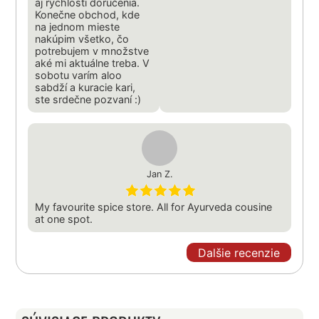
aj rýchlosti doručenia.
Konečne obchod, kde
na jednom mieste
nakúpim všetko, čo
potrebujem v množstve
aké mi aktuálne treba. V
sobotu varím aloo
sabdží a kuracie kari,
ste srdečne pozvaní :)
Jan Z.
My favourite spice store. All for Ayurveda cousine
at one spot.
Dalšie recenzie