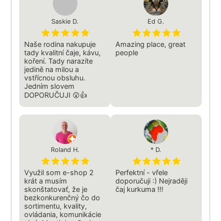
Saskie D.
Ed G.
Naše rodina nakupuje
Amazing place, great
tady kvalitní čaje, kávu,
people
koření. Tady narazíte
jedině na milou a
vstřícnou obsluhu.
Jedním slovem
DOPORUČUJI 😲👍
Roland H.
* D.
Využil som e-shop 2
Perfektní - vřele
krát a musím
doporučuji :) Nejraději
skonštatovať, že je
čaj kurkuma !!!
bezkonkurenčný čo do
sortimentu, kvality,
ovládania, komunikácie