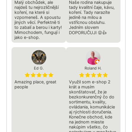
Malý obchůdek, ale
Naše rodina nakupuje
najdeš tu nejrozličnější
tady kvalitní čaje, kávu,
koření, na které si
koření. Tady narazíte
vzpomeneš. A spoustu
jedině na milou a
jiných věcí. Perfektně ti
vstřícnou obsluhu.
to zabalí a berou i karty!
Jedním slovem
Mimochodem, fungují i
DOPORUČUJI 😲👍
jako e-shop.
Ed G.
Roland H.
Amazing place, great
Využil som e-shop 2
people
krát a musím
skonštatovať, že je
bezkonkurenčný čo do
sortimentu, kvality,
ovládania, komunikácie
aj rýchlosti doručenia.
Konečne obchod, kde
na jednom mieste
nakúpim všetko, čo
potrebujem v množstve