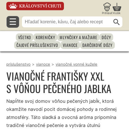
Prihlásiť
Košík
☰
VŠETKO
KORENIČKY
MLYNČEKY A MAŽIARE
DÓZY
ČAJOVÉ PRÍSLUŠENSTVO
VIANOCE
DARČEKOVÉ DÓZY
príslušenstvo
>
vianoce
>
vianočné vonné kužele
VIANOČNÉ FRANTIŠKY XXL
S VÔŇOU PEČENÉHO JABLKA
Napĺňte svoj domov vôňou pečených jabĺk, ktorá
okamžite navodí pocit domácej pohody a rodinnej
atmosféry. Táto sladká a ovocná aróma pripomína
tradičné vianočné pečenie a vytvára útulnú