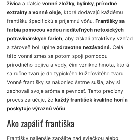
živica
a ďalšie
vonné zložky, bylinky, prírodné
extrakty a vonné oleje
, ktoré dodávajú každému
františku špecifickú a príjemnú vôňu.
Františky sa
farbia pomocou vodou riediteľných netoxických
potravinárskych farieb
, aby získali atraktívny vzhľad
a zároveň boli úplne
zdravotne nezávadné
. Celá
táto vonná zmes sa potom spojí pomocou
prírodného pojiva a vody, čím vznikne hmota, ktorá
sa ručne tvaruje do typického kužeľovitého tvaru.
Vonné františky sa nakoniec šetrne sušia, aby si
zachovali svoje aróma a pevnosť. Tento precízny
proces zaručuje, že
každý františek kvalitne horí a
poskytuje výraznú vôňu
.
Ako zapáliť františka
Františky najlepšie zapálite nad sviečkou alebo