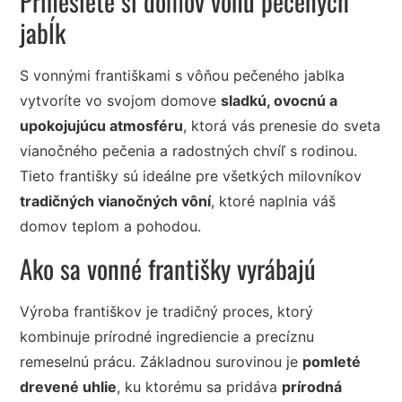
Prinesiete si domov vôňu pečených
jabĺk
S vonnými františkami s vôňou pečeného jablka
vytvoríte vo svojom domove
sladkú, ovocnú a
upokojujúcu atmosféru
, ktorá vás prenesie do sveta
vianočného pečenia a radostných chvíľ s rodinou.
Tieto františky sú ideálne pre všetkých milovníkov
tradičných vianočných vôní
, ktoré naplnia váš
domov teplom a pohodou.
Ako sa vonné františky vyrábajú
Výroba františkov je tradičný proces, ktorý
kombinuje prírodné ingrediencie a precíznu
remeselnú prácu. Základnou surovinou je
pomleté
drevené uhlie
, ku ktorému sa pridáva
prírodná