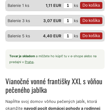
ks
Balenie 1 ks
1,11 EUR
ks
Balenie 3 ks
3,07 EUR
ks
Balenie 5 ks
4,40 EUR
Tovar je skladom
a môžete ho kúpiť tu v e-shope alebo na
predajni v
Prahe
.
Vianočné vonné františky XXL s vôňou
pečeného jablka
Napĺňte svoj domov vôňou pečených jabĺk, ktorá
okamžite
navodí pocit domácej pohody a rodinnej