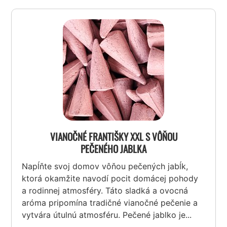
VIANOČNÉ FRANTIŠKY XXL S VÔŇOU
PEČENÉHO JABLKA
Napĺňte svoj domov vôňou pečených jabĺk,
ktorá okamžite navodí pocit domácej pohody
a rodinnej atmosféry. Táto sladká a ovocná
aróma pripomína tradičné vianočné pečenie a
vytvára útulnú atmosféru. Pečené jablko je...