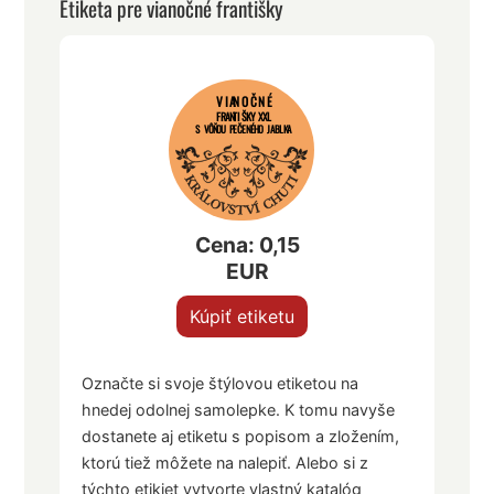
Etiketa pre vianočné františky
VIANOČNÉ
FRANTIŠKY XXL
S VÔŇOU PEČENÉHO JABLKA
Cena: 0,15
EUR
Kúpiť etiketu
Označte si svoje štýlovou etiketou na
hnedej odolnej samolepke. K tomu navyše
dostanete aj etiketu s popisom a zložením,
ktorú tiež môžete na nalepiť. Alebo si z
týchto etikiet vytvorte vlastný katalóg