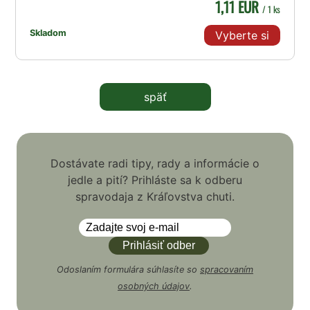
1,11 EUR
/ 1 ks
Skladom
Vyberte si
späť
Dostávate radi tipy, rady a informácie o
jedle a pití? Prihláste sa k odberu
spravodaja z Kráľovstva chuti.
Odoslaním formulára súhlasíte so
spracovaním
osobných údajov
.