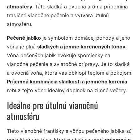
atmosféry
. Táto sladká a ovocná aróma pripomína
tradičné vianočné pečenie a vytvára útulnú
atmosféru.
Pečené jablko
je symbolom domácej pohody a jeho
vôňa je plná
sladkých a jemne korenených tónov
.
Vôňa pečených jabĺk evokuje spomienky na
vianočné pečenie a sviatočné prípravy. Je to sladká
a ovocná vôňa, ktorá vás obklopí teplom a pokojom.
Príjemná kombinácia sladkosti a jemného korenia
robí z tejto vône ideálny doplnok na zimné večery.
Ideálne pre útulnú vianočnú
atmosféru
Tieto vianočné františky s vôňou pečeného jablka sú
perfektné pre tých, ktorí si chcú vytvoriť
príjemnú a