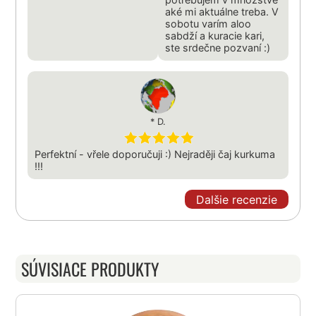
aké mi aktuálne treba. V
sobotu varím aloo
sabdží a kuracie kari,
ste srdečne pozvaní :)
* D.
Perfektní - vřele doporučuji :) Nejraději čaj kurkuma
!!!
Dalšie recenzie
SÚVISIACE PRODUKTY