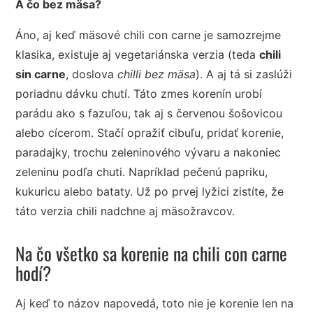
A čo bez mäsa?
Áno, aj keď mäsové chili con carne je samozrejme
klasika, existuje aj vegetariánska verzia (teda
chili
sin carne
, doslova
chilli bez mäsa
). A aj tá si zaslúži
poriadnu dávku chutí. Táto zmes korenín urobí
parádu ako s fazuľou, tak aj s červenou šošovicou
alebo cícerom. Stačí opražiť cibuľu, pridať korenie,
paradajky, trochu zeleninového vývaru a nakoniec
zeleninu podľa chuti. Napríklad pečenú papriku,
kukuricu alebo bataty. Už po prvej lyžici zistíte, že
táto verzia chili nadchne aj mäsožravcov.
Na čo všetko sa korenie na chili con carne
hodí?
Aj keď to názov napovedá, toto nie je korenie len na