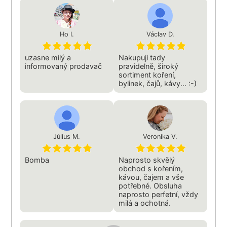
Ho l.
Václav D.
uzasne milý a
Nakupuji tady
informovaný prodavač
pravidelně, široký
sortiment koření,
bylinek, čajů, kávy... :-)
Július M.
Veronika V.
Bomba
Naprosto skvělý
obchod s kořením,
kávou, čajem a vše
potřebné. Obsluha
naprosto perfetní, vždy
milá a ochotná.