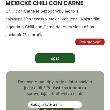
MEXICKÉ CHILI CON CARNE
Chilli con Carne je bezpochyby jedno z
najslávnejších texasko-mexických jedál. Najstaršia
legenda o Chilli con Carne dokonca siaha až na
začiatok 17. storočia.
Pokračovať
späť
Dostávate radi tipy, rady a informácie o
jedle a pití? Prihláste sa k odberu
spravodaja z Kráľovstva chuti.