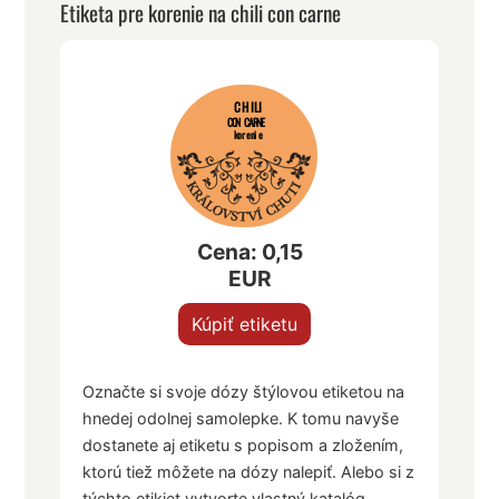
Etiketa pre korenie na chili con carne
CHILI
CON CARNE
korenie
Cena: 0,15
EUR
Kúpiť etiketu
Označte si svoje dózy štýlovou etiketou na
hnedej odolnej samolepke. K tomu navyše
dostanete aj etiketu s popisom a zložením,
ktorú tiež môžete na dózy nalepiť. Alebo si z
týchto etikiet vytvorte vlastný katalóg