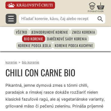
Prihlásiť
Košík
☰
VŠETKO
JEDNODRUHOVÉ KORENIE
ZMESI KORENIA
BIO KORENIE
DARČEKOVÉ SADY KORENIA
KORENIE PODĽA JEDLA
KORENIE PODĽA KUCHYNE
korenie
>
bio korenie
CHILI CON CARNE BIO
Pikantná, jemne dymová zmes s tónmi chilli,
paradajok a rímskej rasce dokáže rozžiariť nielen
klasické fazuľové ragú, ale aj vegetariánske varianty,
grilované mäso či pečenú zeleninu. Prináša príjemné