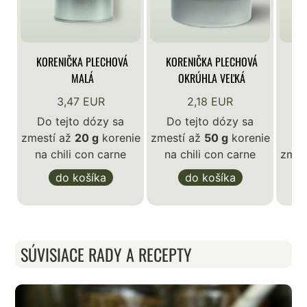
KORENIČKA PLECHOVÁ
KORENIČKA PLECHOVÁ
KO
MALÁ
OKRÚHLA VEĽKÁ
3,47 EUR
2,18 EUR
Do tejto dózy sa
Do tejto dózy sa
zmestí až
20 g
korenie
zmestí až
50 g
korenie
D
na chili con carne
na chili con carne
zmes
na
do košíka
do košíka
SÚVISIACE RADY A RECEPTY