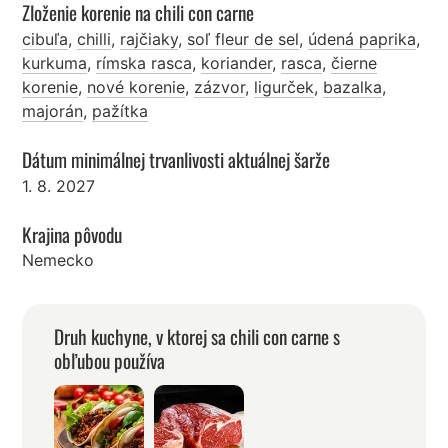
Zloženie korenie na chili con carne
cibuľa
,
chilli
,
rajčiaky
,
soľ fleur de sel
,
údená paprika
,
kurkuma
,
rímska rasca
,
koriander
,
rasca
,
čierne
korenie
,
nové korenie
,
zázvor
,
ligurček
,
bazalka
,
majorán
,
pažítka
Dátum minimálnej trvanlivosti aktuálnej šarže
1. 8. 2027
Krajina pôvodu
Nemecko
Druh kuchyne, v ktorej sa chili con carne s
obľubou používa