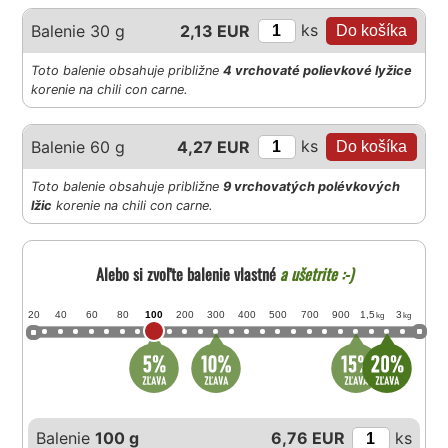
ks
Balenie 30 g
2,13 EUR
Toto balenie obsahuje približne
4 vrchovaté polievkové lyžice
korenie na chili con carne.
ks
Balenie 60 g
4,27 EUR
Toto balenie obsahuje približne
9 vrchovatých polévkových
lžic
korenie na chili con carne.
Alebo si zvoľte balenie vlastné
a ušetrite :-)
20
40
60
80
100
200
300
400
500
700
900
1,5
3
kg
kg
Balenie
100 g
6,76 EUR
ks