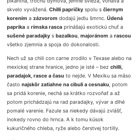
pikantná, trochu dymová, jemne svieža, voňavá a
skvelo vyvážená.
Chilli papričky
spolu s
čiernym
korením
a
zázvorom
dodajú jedlu šmrnc.
Údená
paprika
a
rímska rasca
prinášajú exotickú chuť a
sušené paradajky
s
bazalkou
,
majoránom
a
rascou
všetko zjemnia a spoja do dokonalosti.
Nech už sa chili con carne zrodilo v Texase alebo na
mexickej strane hranice, jedno je isté – bez
chilli,
paradajok, rasce a času
to nejde. V Mexiku sa mäso
často
najskôr zatiahne na cibuli a cesnaku
, potom
sa pridá korenie, nechá sa krátko rozvoňať a až
potom prichádzajú na rad paradajky, vývar a dlhé
pomalé varenie. Fazule sa niekedy dávajú zvlášť,
inokedy rovno do hrnca. A k tomu kúsok
kukuričného chleba, ryže alebo čerstvej tortilly.