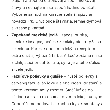
olejom a trochou citrónovej alebo limetkovej
šťavy a nechajte mäso aspoň hodinu odležať.
Výborne sa hodí na kuracie stehná, špízy aj
hovädzí krk. Chuť bude šťavnatá, jemne dymová
a krásne pikantná.
Zapekané mexické jedlá
– tacos, burritá,
mexické lasagne, pečené zemiaky alebo ryža so
zeleninou. Korenie dodá mexickým receptom
ostrú chuť aj výraznú farbu. A keď zostane mäso
z chili, stačí pridať tortillu, syr a je z toho ďalšie
skvelé jedlo.
Fazuľové polievky a guláše
– husté polievky z
červenej fazule, šošovice alebo cíceru dostanú s
týmto korením nový rozmer. Stačí lyžica do
základu a zrazu to chutí ako z mexickej kuchyne.
Odporúčame podávať s trochou kyslej smotany a