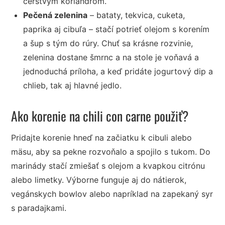
čerstvým koriandrom.
Pečená zelenina
– bataty, tekvica, cuketa,
paprika aj cibuľa – stačí potrieť olejom s korením
a šup s tým do rúry. Chuť sa krásne rozvinie,
zelenina dostane šmrnc a na stole je voňavá a
jednoduchá príloha, a keď pridáte jogurtový dip a
chlieb, tak aj hlavné jedlo.
Ako korenie na chili con carne použiť?
Pridajte korenie hneď na začiatku k cibuli alebo
mäsu, aby sa pekne rozvoňalo a spojilo s tukom. Do
marinády stačí zmiešať s olejom a kvapkou citrónu
alebo limetky. Výborne funguje aj do nátierok,
vegánskych bowlov alebo napríklad na zapekaný syr
s paradajkami.