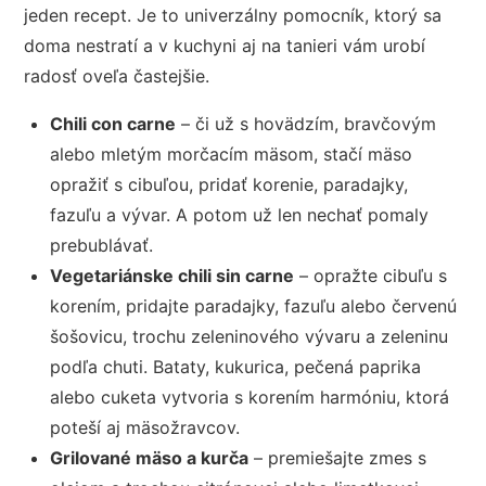
jeden recept. Je to univerzálny pomocník, ktorý sa
doma nestratí a v kuchyni aj na tanieri vám urobí
radosť oveľa častejšie.
Chili con carne
– či už s hovädzím, bravčovým
alebo mletým morčacím mäsom, stačí mäso
opražiť s cibuľou, pridať korenie, paradajky,
fazuľu a vývar. A potom už len nechať pomaly
prebublávať.
Vegetariánske chili sin carne
– opražte cibuľu s
korením, pridajte paradajky, fazuľu alebo červenú
šošovicu, trochu zeleninového vývaru a zeleninu
podľa chuti. Bataty, kukurica, pečená paprika
alebo cuketa vytvoria s korením harmóniu, ktorá
poteší aj mäsožravcov.
Grilované mäso a kurča
– premiešajte zmes s