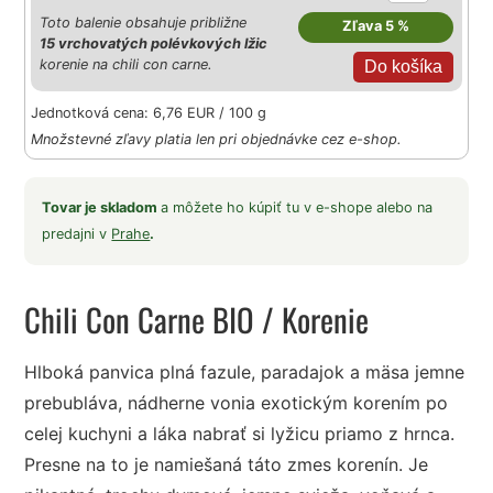
Toto balenie obsahuje približne
Zľava 5 %
15 vrchovatých polévkových lžic
korenie na chili con carne.
Jednotková cena: 6,76 EUR / 100 g
Množstevné zľavy platia len pri objednávke cez e-shop.
Tovar je skladom
a môžete ho kúpiť tu v e-shope alebo na
predajni v
Prahe
.
Chili Con Carne BIO
/ Korenie
Hlboká panvica plná fazule, paradajok a mäsa jemne
prebubláva, nádherne vonia exotickým korením po
celej kuchyni a láka nabrať si lyžicu priamo z hrnca.
Presne na to je namiešaná táto zmes korenín. Je