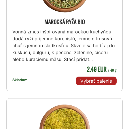
MAROCKÁ RYŽA BIO
Vonná zmes inšpirovaná marockou kuchyňou
dodá ryži príjemne korenistú, jemne citrusovú
chuť s jemnou sladkosťou. Skvele sa hodí aj do
kuskusu, bulguru, k pečenej zelenine, cíceru
alebo kuraciemu mäsu. Stačí pridať...
2,49 EUR
/ 40 g
Skladom
Vybrať balenie