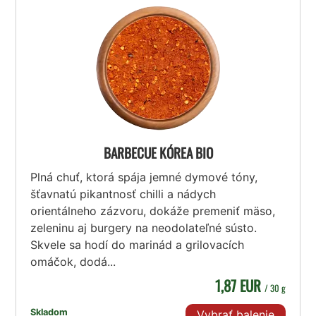
BARBECUE KÓREA BIO
Plná chuť, ktorá spája jemné dymové tóny,
šťavnatú pikantnosť chilli a nádych
orientálneho zázvoru, dokáže premeniť mäso,
zeleninu aj burgery na neodolateľné sústo.
Skvele sa hodí do marinád a grilovacích
omáčok, dodá...
1,87 EUR
/ 30 g
Skladom
Vybrať balenie