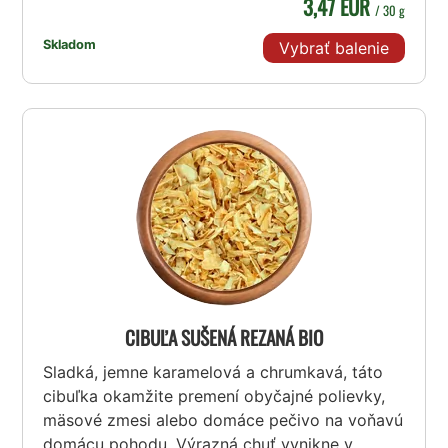
3,47 EUR
/ 30 g
Skladom
Vybrať balenie
CIBUĽA SUŠENÁ REZANÁ BIO
Sladká, jemne karamelová a chrumkavá, táto
cibuľka okamžite premení obyčajné polievky,
mäsové zmesi alebo domáce pečivo na voňavú
domácu pohodu. Výrazná chuť vynikne v