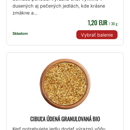
dusených aj pečených jedlách, kde krásne
zmäkne a...
1,20 EUR
/ 30 g
Skladom
Vybrať balenie
CIBUĽA ÚDENÁ GRANULOVANÁ BIO
Keď potrebujete jedlu dodať výraznú vôňu