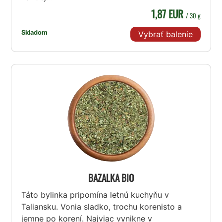
1,87 EUR
/ 30 g
Skladom
Vybrať balenie
BAZALKA BIO
Táto bylinka pripomína letnú kuchyňu v
Taliansku. Vonia sladko, trochu korenisto a
jemne po korení. Najviac vynikne v