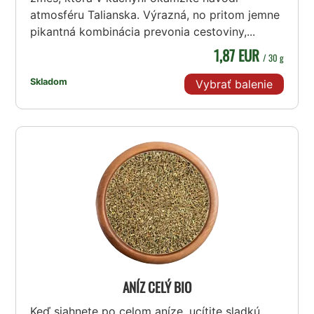
atmosféru Talianska. Výrazná, no pritom jemne
pikantná kombinácia prevonia cestoviny,...
1,87 EUR
/ 30 g
Skladom
Vybrať balenie
ANÍZ CELÝ BIO
Keď siahnete po celom aníze, ucítite sladkú