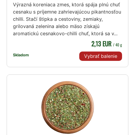
korenia a prineste do svojej kuchyne
Výrazná koreniaca zmes, ktorá spája plnú chuť
prírodnú silu a čistotu. Či už nakupujete
cesnaku s príjemne zahrievajúcou pikantnosťou
online v našom e-shope s korením alebo
chilli. Stačí štipka a cestoviny, zemiaky,
navštívite náš
obchod v Prahe
, zaručujeme
grilovaná zelenina alebo mäso získajú
vám, že váš nákup bude plný autentických
aromatickú cesnakovo-chilli chuť, ktorá sa v...
chutí a vôní.
2,13 EUR
/ 40 g
BIO korenie
je viac ako len korenie – je to
životný štýl. Príďte objaviť kúzlo BIO korenia
Skladom
Vybrať balenie
a nechajte sa inšpirovať!