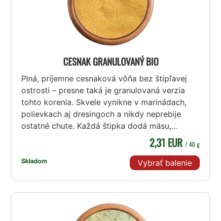
CESNAK GRANULOVANÝ BIO
Plná, príjemne cesnaková vôňa bez štipľavej
ostrosti – presne taká je granulovaná verzia
tohto korenia. Skvele vynikne v marinádach,
polievkach aj dresingoch a nikdy neprebije
ostatné chute. Každá štipka dodá mäsu,...
2,31 EUR
/ 40 g
Skladom
Vybrať balenie