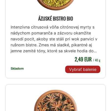
ÁZIJSKÉ BISTRO BIO
Intenzívna citrusová vôňa citrónovej myrty s
nádychom pomaranča a zázvoru okamžite
navodí pocit, akoby ste stáli pri wok panvici v
rušnom bistre. Zmes má sladké, pikantné aj
jemne zemité tóny, ktoré sa skvele hodia do...
2,49 EUR
/ 40 g
Skladom
Vybrať balenie