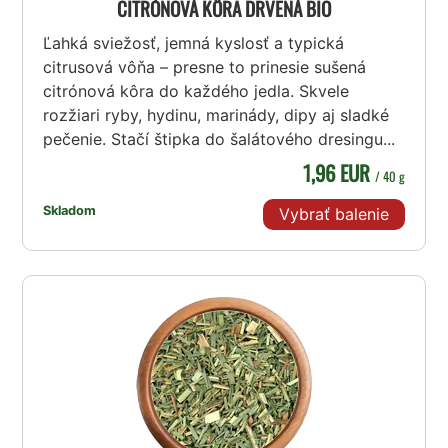
CITRÓNOVÁ KÔRA DRVENÁ BIO
Ľahká sviežosť, jemná kyslosť a typická
citrusová vôňa – presne to prinesie sušená
citrónová kôra do každého jedla. Skvele
rozžiari ryby, hydinu, marinády, dipy aj sladké
pečenie. Stačí štipka do šalátového dresingu...
1,96 EUR
/ 40 g
Skladom
Vybrať balenie