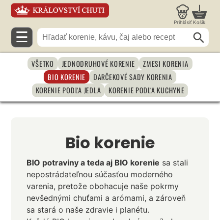
Prihlásiť
Košík
☰
VŠETKO
JEDNODRUHOVÉ KORENIE
ZMESI KORENIA
BIO KORENIE
DARČEKOVÉ SADY KORENIA
KORENIE PODĽA JEDLA
KORENIE PODĽA KUCHYNE
Bio korenie
BIO potraviny a teda aj
BIO korenie
sa stali
nepostrádateľnou súčasťou moderného
varenia, pretože obohacuje naše pokrmy
nevšednými chuťami a arómami, a zároveň
sa stará o naše zdravie i planétu.