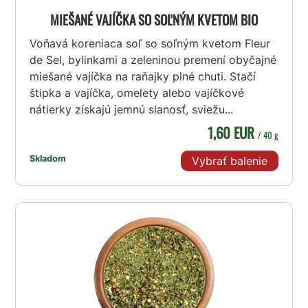
MIEŠANÉ VAJÍČKA SO SOĽNÝM KVETOM BIO
Voňavá koreniaca soľ so soľným kvetom Fleur
de Sel, bylinkami a zeleninou premení obyčajné
miešané vajíčka na raňajky plné chuti. Stačí
štipka a vajíčka, omelety alebo vajíčkové
nátierky získajú jemnú slanosť, sviežu...
1,60 EUR
/ 40 g
Skladom
Vybrať balenie