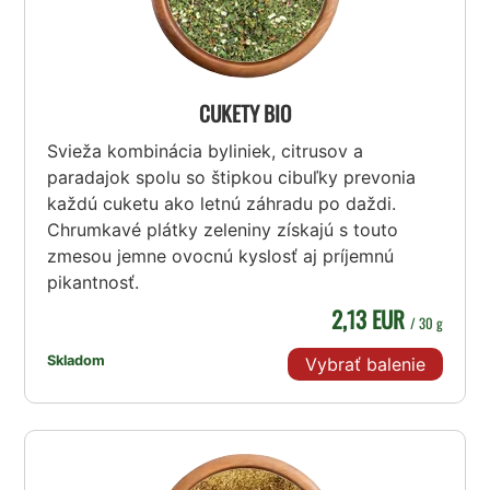
CUKETY BIO
Svieža kombinácia byliniek, citrusov a
paradajok spolu so štipkou cibuľky prevonia
každú cuketu ako letnú záhradu po daždi.
Chrumkavé plátky zeleniny získajú s touto
zmesou jemne ovocnú kyslosť aj príjemnú
pikantnosť.
2,13 EUR
/ 30 g
Skladom
Vybrať balenie