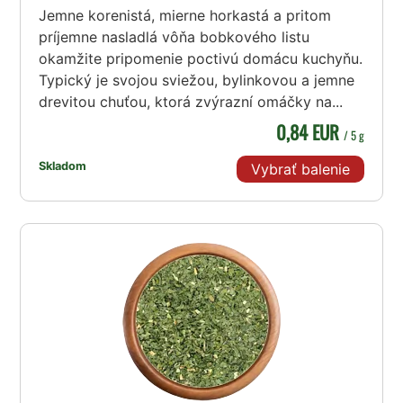
Jemne korenistá, mierne horkastá a pritom
príjemne nasladlá vôňa bobkového listu
okamžite pripomenie poctivú domácu kuchyňu.
Typický je svojou sviežou, bylinkovou a jemne
drevitou chuťou, ktorá zvýrazní omáčky na...
0,84 EUR
/ 5 g
Skladom
Vybrať balenie