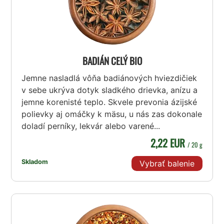
BADIÁN CELÝ BIO
Jemne nasladlá vôňa badiánových hviezdičiek
v sebe ukrýva dotyk sladkého drievka, anízu a
jemne korenisté teplo. Skvele prevonia ázijské
polievky aj omáčky k mäsu, u nás zas dokonale
doladí perníky, lekvár alebo varené...
2,22 EUR
/ 20 g
Skladom
Vybrať balenie