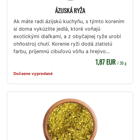
ÁZIJSKÁ RYŽA
Ak máte radi ázijskú kuchyňu, s týmto korením
si doma vykúzlite jedlá, ktoré voňajú
exotickými diaľkami, a z obyčajnej ryže urobí
ohňostroj chutí. Korenie ryži dodá zlatistú
farbu, príjemnú cibuľovú vôňu a hrejivo...
1,87 EUR
/ 30 g
Dočasne vypredané