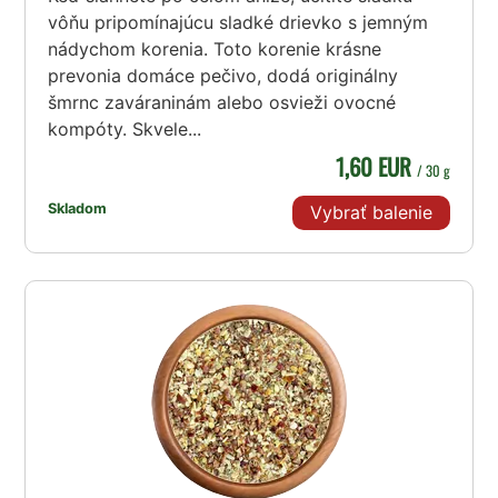
vôňu pripomínajúcu sladké drievko s jemným
nádychom korenia. Toto korenie krásne
prevonia domáce pečivo, dodá originálny
šmrnc zaváraninám alebo osvieži ovocné
kompóty. Skvele...
1,60 EUR
/ 30 g
Skladom
Vybrať balenie