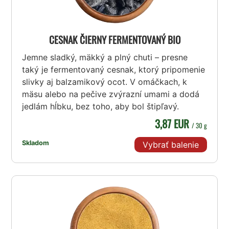
CESNAK ČIERNY FERMENTOVANÝ BIO
Jemne sladký, mäkký a plný chuti – presne
taký je fermentovaný cesnak, ktorý pripomenie
slivky aj balzamikový ocot. V omáčkach, k
mäsu alebo na pečive zvýrazní umami a dodá
jedlám hĺbku, bez toho, aby bol štipľavý.
3,87 EUR
/ 30 g
Skladom
Vybrať balenie