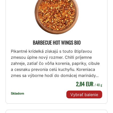
BARBECUE HOT WINGS BIO
Pikantné krídelká získajú s touto štipľavou
zmesou úplne nový rozmer. Chilli príjemne
zahreje, zatiaľ čo vôňa korenia, papriky, cibule
a cesnaku prevonia celú kuchyňu. Koreniaca
zmes sa výborne hodí do domácej marinády...
2,84 EUR
/ 40 g
Skladom
Vybrať balenie