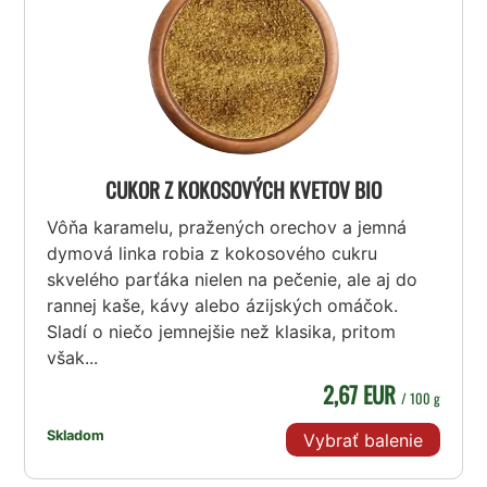
CUKOR Z KOKOSOVÝCH KVETOV BIO
Vôňa karamelu, pražených orechov a jemná
dymová linka robia z kokosového cukru
skvelého parťáka nielen na pečenie, ale aj do
rannej kaše, kávy alebo ázijských omáčok.
Sladí o niečo jemnejšie než klasika, pritom
však...
2,67 EUR
/ 100 g
Skladom
Vybrať balenie