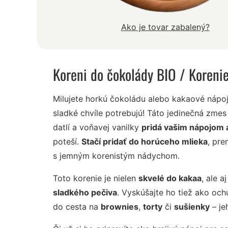
Ako je tovar zabalený?
Koreni do čokolády BIO
/ Koreni
Milujete horkú čokoládu alebo kakaové nápoj
sladké chvíle potrebujú! Táto jedinečná zmes
datlí a voňavej vanilky
pridá vašim nápojom 
poteší.
Stačí pridať do horúceho mlieka
, pr
s jemným korenistým nádychom.
Toto korenie je nielen
skvelé do kakaa
, ale a
sladkého pečiva
. Vyskúšajte ho tiež ako oc
do cesta na
brownies
,
torty
či
sušienky
– je