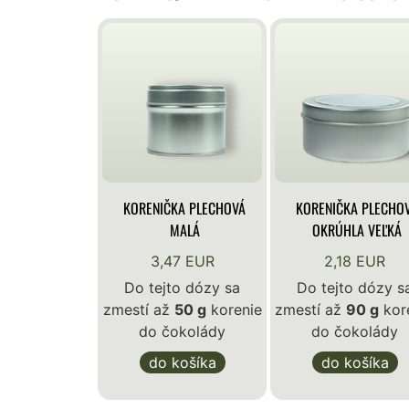
KORENIČKA PLECHOVÁ
KORENIČKA PLECHO
MALÁ
OKRÚHLA VEĽKÁ
3,47 EUR
2,18 EUR
Do tejto dózy sa
Do tejto dózy s
zmestí až
50 g
korenie
zmestí až
90 g
kor
do čokolády
do čokolády
do košíka
do košíka