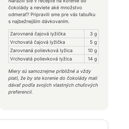
Narazili ste v recepte na korenie do
čokolády a neviete aké množstvo
odmerať? Pripravili sme pre vás tabuľku
s najbežnejším dávkovaním.
Zarovnaná čajová lyžička
3 g
Vrchovatá čajová lyžička
5 g
Zarovnaná polievková lyžica
10 g
Vrchovatá polievková lyžica
14 g
Miery sú samozrejme približné a vždy
platí, že by ste korenie do čokolády mali
dávať podľa svojich vlastných chuťových
preferencií.