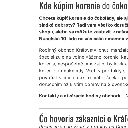
Kde kúpim korenie do čoko
Chcete kúpiť korenie do čokolády, ale aj
sladké dobroty? Radi vám všetko doruč
shopu, alebo sa môžete zastaviť v našo
Nuselská 10, kde na vás čaká omamná v
Rodinný obchod Království chuti manžel
špecializuje na voľne vážené korenie, ká
korenia, nespočetné množstvo byliniek a
korenie do čokolády. Všetky produkty s
privoňať k nim, no ak to máte ďaleko, po
doručením až k vám domov na Slovensk
Kontakty a otváracie hodiny obchodu
|
Čo hovoria zákazníci o Krá
Recenzie sú prevzaté z profilov na Goo