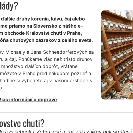
lády?
 ďalšie druhy korenia, kávu, čaj alebo
íme priamo na Slovensko z nášho e-
m obchode Království chuti v Prahe,
ôňa chuťových zázrakov z celého sveta.
ov Michaely a Jana Schneedorferových sa
vu a čaj. Ponúkame viac než tristo druhov
 množstvo ďalších dobrôt, vrátane
i môžete v Prahe pred nákupom pozrieť a
hodlne si vyberiete aj v našom e-shope s
o.
Viac informácií o doprave
ľovstve chuti?
gle a Facebooku. Zobrazené mená zákazníkov boli skráten