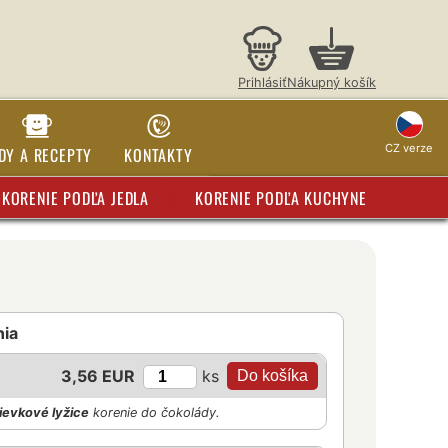
Prihlásiť
Nákupný košík
CZ verze
DY A RECEPTY
KONTAKTY
KORENIE PODĽA JEDLA
KORENIE PODĽA KUCHYNE
nia
ks
3,56 EUR
ievkové lyžice
korenie do čokolády.