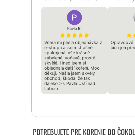
Pavla B.
Včera mi přišla objednávka z
Opravdové kr
e-shopu a jsem strašně
čich jen pře
spokojená, vše krásně
zabalené, voňavé, prostě
skvělé. Hned jsem si
objednala další koření. Moc
děkuji. Našla jsem skvělý
obchod, škoda, že tak
daleko :-). Pavla Ústí nad
Labem
POTREBUJETE PRE KORENIE DO ČOKO