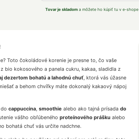
Tovar je skladom
a môžete ho kúpiť tu v e-shope
e
e? Toto čokoládové korenie je presne to, čo vaše
 z bio kokosového a panela cukru, kakaa, sladidla z
aj dezertom bohatú a lahodnú chuť
, ktorá vás úžasne
emiešať a behom chvíľky máte dokonalý kakaový nápoj
j do
cappuccina
,
smoothie
alebo ako tajná prísada
do
hutenie vášho obľúbeného
proteínového prášku
alebo
ho bohatá chuť vás určite nadchne.