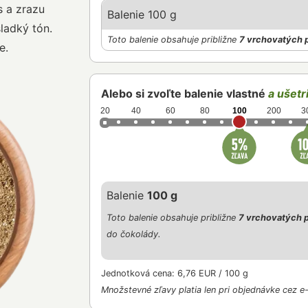
s a zrazu
Balenie 100 g
ladký tón.
Toto balenie obsahuje približne
7 vrchovatých 
e.
Alebo si zvoľte balenie vlastné
a ušetri
20
40
60
80
100
200
3
Balenie
100 g
Toto balenie obsahuje približne
7 vrchovatých p
do čokolády.
Jednotková cena: 6,76 EUR / 100 g
Množstevné zľavy platia len pri objednávke cez e