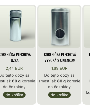
KORENIČKA PLECHOVÁ
KORENIČKA PLECHOVÁ
KORENIČKA 
ÚZKA
VYSOKÁ S OKIENKOM
VYSOKÁ S 
OKIEN
2,44 EUR
1,69 EUR
1,96 
Do tejto dózy sa
Do tejto dózy sa
stí až
60 g
korenie
zmestí až
80 g
korenie
Do tejto 
do čokolády
do čokolády
zmestí a
korenie do
do košíka
do košíka
do ko