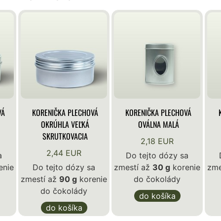
VÁ
KORENIČKA PLECHOVÁ
KORENIČKA PLECHOVÁ
OKRÚHLA VEĽKÁ
OVÁLNA MALÁ
SKRUTKOVACIA
2,18 EUR
2,44 EUR
a
Do tejto dózy sa
enie
Do tejto dózy sa
zmestí až
30 g
korenie
zme
zmestí až
90 g
korenie
do čokolády
do čokolády
do košíka
do košíka