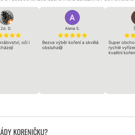
Zd. D.
Alena S.
álovství, oči i
Bezva výběr koření a skvělá
Super obchod
cházejí
obsluha😆
rychlé vyříze
kvalitní kořen
LÁDY KORENIČKU?