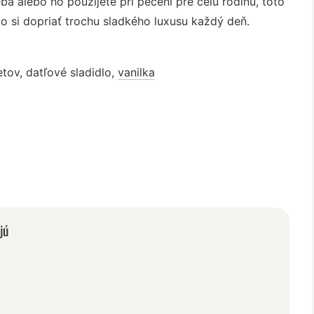
eba alebo ho použijete pri pečení pre celú rodinu, toto
o si dopriať trochu sladkého luxusu každý deň.
etov
,
datľové sladidlo
,
vanilka
jú