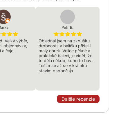
Šárka
Petr B.
. Velký výběr,
Objednal jsem na zkoušku
ní objednávky,
drobnosti, v balíčku přišel i
í a čaje.
malý dárek. Velice pěkné a
praktické balení, je vidět, že
to dělá někdo, koho to baví.
Těším se až se v krámku
stavím osobně.👍
Dalšie recenzie