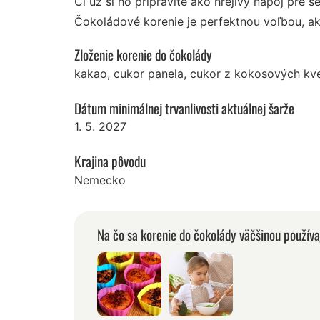
Či už si ho pripravíte ako hrejivý nápoj pre s
Čokoládové korenie je perfektnou voľbou, ak
Zloženie korenie do čokolády
kakao
,
cukor panela
,
cukor z kokosových kv
Dátum minimálnej trvanlivosti aktuálnej šarže
1. 5. 2027
Krajina pôvodu
Nemecko
Na čo sa korenie do čokolády väčšinou používa