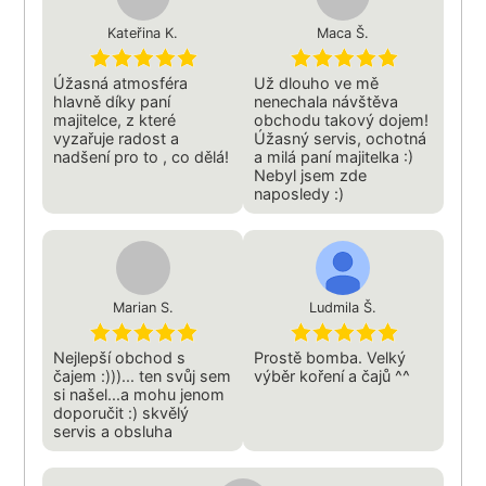
Kateřina K.
Maca Š.
Úžasná atmosféra
Už dlouho ve mě
hlavně díky paní
nenechala návštěva
majitelce, z které
obchodu takový dojem!
vyzařuje radost a
Úžasný servis, ochotná
nadšení pro to , co dělá!
a milá paní majitelka :)
Nebyl jsem zde
naposledy :)
Marian S.
Ludmila Š.
Nejlepší obchod s
Prostě bomba. Velký
čajem :)))... ten svůj sem
výběr koření a čajů ^^
si našel...a mohu jenom
doporučit :) skvělý
servis a obsluha