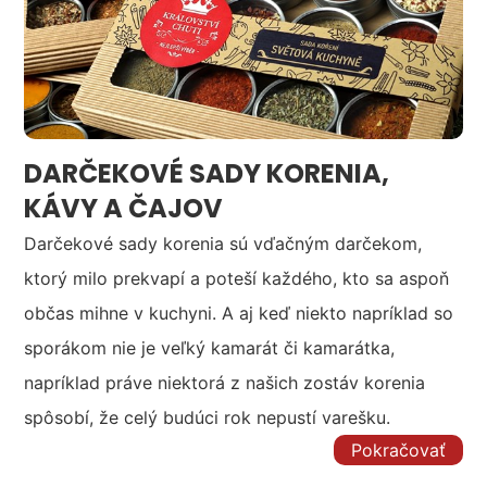
DARČEKOVÉ SADY KORENIA,
KÁVY A ČAJOV
Darčekové sady korenia sú vďačným darčekom,
ktorý milo prekvapí a poteší každého, kto sa aspoň
občas mihne v kuchyni. A aj keď niekto napríklad so
sporákom nie je veľký kamarát či kamarátka,
napríklad práve niektorá z našich zostáv korenia
spôsobí, že celý budúci rok nepustí varešku.
Pokračovať