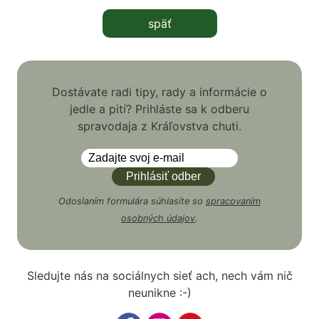
späť
Dostávate radi tipy, rady a informácie o
jedle a pití? Prihláste sa k odberu
spravodaja z Kráľovstva chuti.
Odoslaním formulára súhlasíte so
spracovaním
osobných údajov
.
Sledujte nás na sociálnych sieť ach, nech vám nič
neunikne :-)