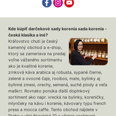
Kde kúpiť darčekové sady korenia sada korenia -
česká klasika a iné?
Kráľovstvo chuti je český
kamenný obchod a e-shop,
ktorý sa zameriava na predaj
voľne váženého sortimentu
ako je kvalitné korenie,
zrnková káva arabica aj robusta, sypané čierne,
zelené a ovocné čaje, rooibos, mate, bylinky aj
bylinné zmesi, orechy, semená, suché plody a veľa
maškrt. Rovnako ponúka ďalší doplnkový
sortiment ako napr. vrecká na bylinky, koreničky,
mlynčeky na kávu i korenie, kávovary typu french
press a mocca caffe. Tento obchod nájdete v
Prahe v ulici Nuselská 10 a všetok sortiment