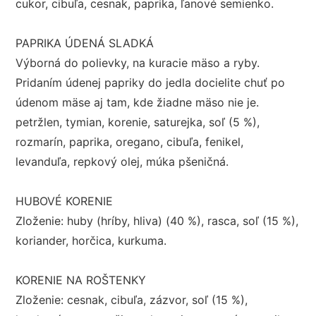
cukor, cibuľa, cesnak, paprika, ľanové semienko.
PAPRIKA ÚDENÁ SLADKÁ
Výborná do polievky, na kuracie mäso a ryby.
Pridaním údenej papriky do jedla docielite chuť po
údenom mäse aj tam, kde žiadne mäso nie je.
petržlen, tymian, korenie, saturejka, soľ (5 %),
rozmarín, paprika, oregano, cibuľa, fenikel,
levanduľa, repkový olej, múka pšeničná.
HUBOVÉ KORENIE
Zloženie: huby (hríby, hliva) (40 %), rasca, soľ (15 %),
koriander, horčica, kurkuma.
KORENIE NA ROŠTENKY
Zloženie: cesnak, cibuľa, zázvor, soľ (15 %),