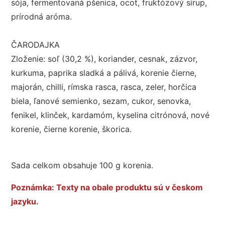
sója, fermentovaná pšenica, ocot, fruktózový sirup,
prírodná aróma.
ČARODAJKA
Zloženie: soľ (30,2 %), koriander, cesnak, zázvor,
kurkuma, paprika sladká a pálivá, korenie čierne,
majorán, chilli, rímska rasca, rasca, zeler, horčica
biela, ľanové semienko, sezam, cukor, senovka,
fenikel, klinček, kardamóm, kyselina citrónová, nové
korenie, čierne korenie, škorica.
Sada celkom obsahuje 100 g korenia.
Poznámka: Texty na obale produktu sú v českom
jazyku.