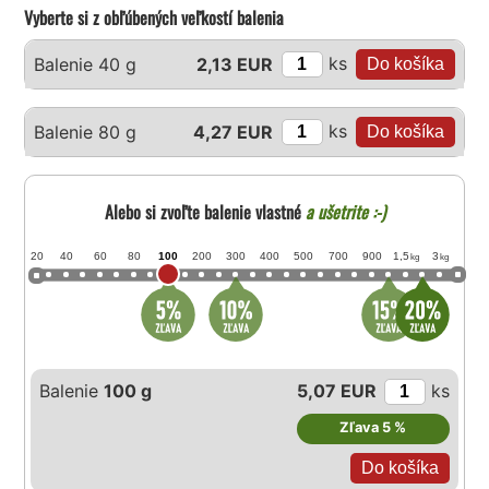
Vyberte si z obľúbených veľkostí balenia
ks
Balenie 40 g
2,13 EUR
ks
Balenie 80 g
4,27 EUR
Alebo si zvoľte balenie vlastné
a ušetrite :-)
20
40
60
80
100
200
300
400
500
700
900
1,5
3
kg
kg
Balenie
100 g
5,07 EUR
ks
Zľava 5 %