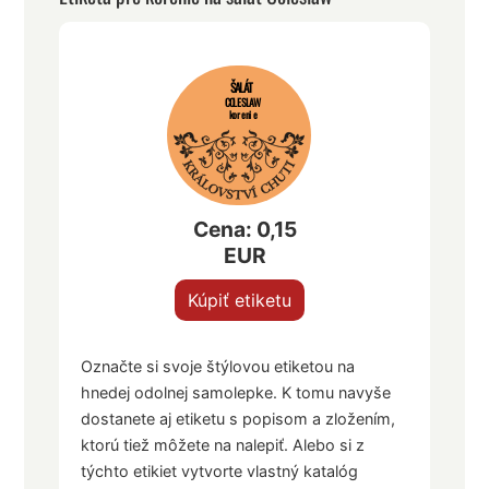
ŠALÁT
COLESLAW
korenie
Cena: 0,15
EUR
Kúpiť etiketu
Označte si svoje štýlovou etiketou na
hnedej odolnej samolepke. K tomu navyše
dostanete aj etiketu s popisom a zložením,
ktorú tiež môžete na nalepiť. Alebo si z
týchto etikiet vytvorte vlastný katalóg