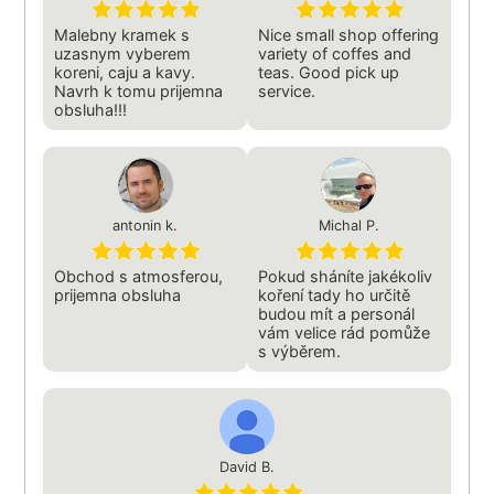
Malebny kramek s
Nice small shop offering
uzasnym vyberem
variety of coffes and
koreni, caju a kavy.
teas. Good pick up
Navrh k tomu prijemna
service.
obsluha!!!
antonin k.
Michal P.
Obchod s atmosferou,
Pokud sháníte jakékoliv
prijemna obsluha
koření tady ho určitě
budou mít a personál
vám velice rád pomůže
s výběrem.
David B.