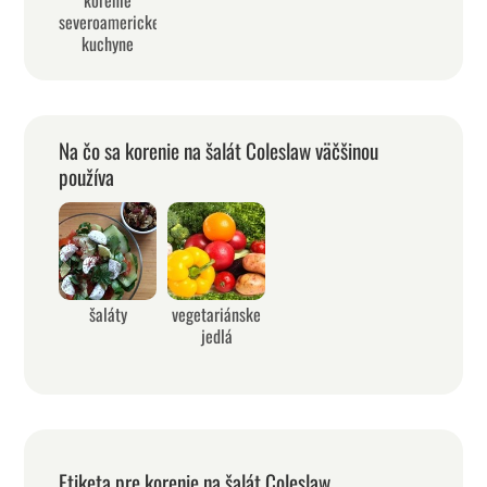
severoamerickej
kuchyne
Na čo sa korenie na šalát Coleslaw väčšinou
používa
šaláty
vegetariánske
jedlá
Etiketa pre korenie na šalát Coleslaw