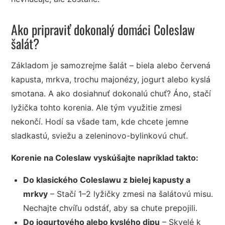
Ako pripraviť dokonalý domáci Coleslaw
šalát?
Základom je samozrejme šalát – biela alebo červená
kapusta, mrkva, trochu majonézy, jogurt alebo kyslá
smotana. A ako dosiahnuť dokonalú chuť? Áno, stačí
lyžička tohto korenia. Ale tým využitie zmesi
nekončí. Hodí sa všade tam, kde chcete jemne
sladkastú, sviežu a zeleninovo-bylinkovú chuť.
Korenie na Coleslaw vyskúšajte napríklad takto:
Do klasického Coleslawu z bielej kapusty a
mrkvy
– Stačí 1–2 lyžičky zmesi na šalátovú misu.
Nechajte chvíľu odstáť, aby sa chute prepojili.
Do jogurtového alebo kyslého dipu
– Skvelé k