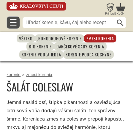
Prihlásiť
Košík
☰
VŠETKO
JEDNODRUHOVÉ KORENIE
ZMESI KORENIA
BIO KORENIE
DARČEKOVÉ SADY KORENIA
KORENIE PODĽA JEDLA
KORENIE PODĽA KUCHYNE
korenie
>
zmesi korenia
ŠALÁT COLESLAW
Jemná nasládlosť, štipka pikantnosti a osviežujúca
citrusová vôňa dodajú vášmu šalátu ten správny
šmrnc. Koreniaca zmes na coleslaw prepojí kapustu,
mrkvu aj majonézu do sviežej harmónie, ktorú