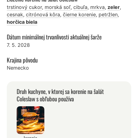
trstinový cukor
,
morská soľ
,
cibuľa
,
mrkva
,
zeler
,
cesnak
,
citrónová kôra
,
čierne korenie
,
petržlen
,
horčica biela
Dátum minimálnej trvanlivosti aktuálnej šarže
7. 5. 2028
Krajina pôvodu
Nemecko
Druh kuchyne, v ktorej sa korenie na šalát
Coleslaw s obľubou používa
korenie