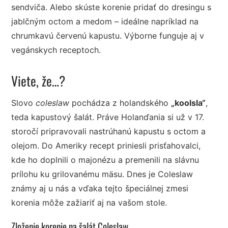
sendviča. Alebo skúste korenie pridať do dresingu s
jablčným octom a medom – ideálne napríklad na
chrumkavú červenú kapustu. Výborne funguje aj v
vegánskych receptoch.
Viete, že…?
Slovo
coleslaw
pochádza z holandského
„koolsla“
,
teda kapustový šalát. Práve Holanďania si už v 17.
storočí pripravovali nastrúhanú kapustu s octom a
olejom. Do Ameriky recept priniesli prisťahovalci,
kde ho doplnili o majonézu a premenili na slávnu
prílohu ku grilovanému mäsu. Dnes je Coleslaw
známy aj u nás a vďaka tejto špeciálnej zmesi
korenia môže zažiariť aj na vašom stole.
Zloženie korenie na šalát Coleslaw