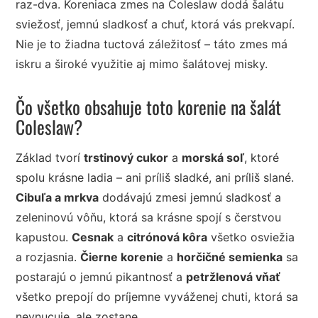
raz-dva. Koreniaca zmes na Coleslaw dodá šalátu
sviežosť, jemnú sladkosť a chuť, ktorá vás prekvapí.
Nie je to žiadna tuctová záležitosť – táto zmes má
iskru a široké využitie aj mimo šalátovej misky.
Čo všetko obsahuje toto korenie na šalát
Coleslaw?
Základ tvorí
trstinový cukor
a
morská soľ
, ktoré
spolu krásne ladia – ani príliš sladké, ani príliš slané.
Cibuľa a mrkva
dodávajú zmesi jemnú sladkosť a
zeleninovú vôňu, ktorá sa krásne spojí s čerstvou
kapustou.
Cesnak
a
citrónová kôra
všetko osviežia
a rozjasnia.
Čierne korenie
a
horčičné semienka
sa
postarajú o jemnú pikantnosť a
petržlenová vňať
všetko prepojí do príjemne vyváženej chuti, ktorá sa
nevnucuje, ale zostane.