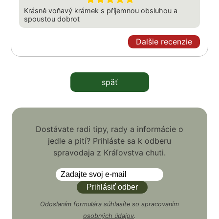
Krásně voňavý krámek s příjemnou obsluhou a
spoustou dobrot
Dalšie recenzie
späť
Dostávate radi tipy, rady a informácie o
jedle a pití? Prihláste sa k odberu
spravodaja z Kráľovstva chuti.
Odoslaním formulára súhlasíte so
spracovaním
osobných údajov
.