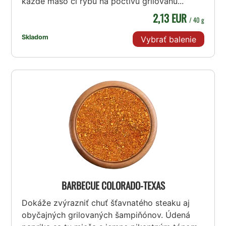
každé mäso či rybu na poctivú grilovanú...
2,13 EUR
/ 40 g
Skladom
Vybrať balenie
BARBECUE COLORADO-TEXAS
Dokáže zvýrazniť chuť šťavnatého steaku aj
obyčajných grilovaných šampiňónov. Údená