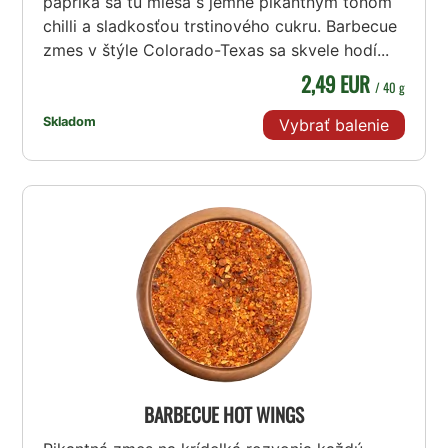
paprika sa tu mieša s jemne pikantným tónom
chilli a sladkosťou trstinového cukru. Barbecue
zmes v štýle Colorado-Texas sa skvele hodí...
2,49 EUR
/ 40 g
Skladom
Vybrať balenie
BARBECUE HOT WINGS