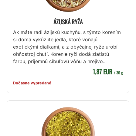
ÁZIJSKÁ RYŽA
Ak máte radi ázijskú kuchyňu, s týmto korením
si doma vykúzlite jedlá, ktoré voňajú
exotickými diaľkami, a z obyčajnej ryže urobí
ohňostroj chutí. Korenie ryži dodá zlatistú
farbu, príjemnú cibuľovú vôňu a hrejivo...
1,87 EUR
/ 30 g
Dočasne vypredané