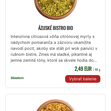
ÁZIJSKÉ BISTRO BIO
Intenzívna citrusová vôňa citrónovej myrty s
nádychom pomaranča a zázvoru okamžite
navodí pocit, akoby ste stáli pri wok panvici v
rušnom bistre. Zmes má sladké, pikantné aj
jemne zemité tóny, ktoré sa skvele hodia do...
2,49 EUR
/ 40 g
Skladom
Vybrať balenie