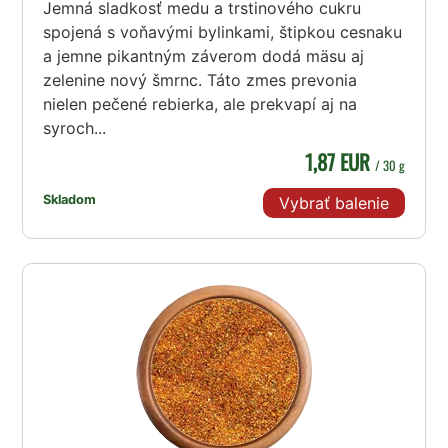
Jemná sladkosť medu a trstinového cukru
spojená s voňavými bylinkami, štipkou cesnaku
a jemne pikantným záverom dodá mäsu aj
zelenine nový šmrnc. Táto zmes prevonia
nielen pečené rebierka, ale prekvapí aj na
syroch...
1,87 EUR
/ 30 g
Skladom
Vybrať balenie