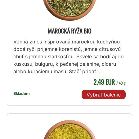
MAROCKÁ RYŽA BIO
Vonná zmes inšpirovaná marockou kuchyňou
dodá ryži príjemne korenistú, jemne citrusovú
chuť s jemnou sladkosťou. Skvele sa hodí aj do
kuskusu, bulguru, k pečenej zelenine, cíceru
alebo kuraciemu mäsu. Stačí pridať...
2,49 EUR
/ 40 g
Skladom
Vybrať balenie