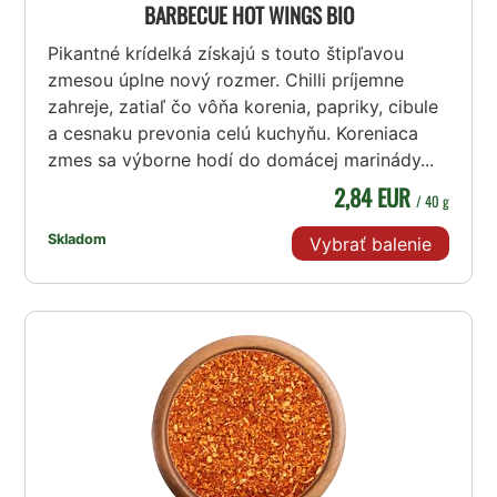
BARBECUE HOT WINGS BIO
Pikantné krídelká získajú s touto štipľavou
zmesou úplne nový rozmer. Chilli príjemne
zahreje, zatiaľ čo vôňa korenia, papriky, cibule
a cesnaku prevonia celú kuchyňu. Koreniaca
zmes sa výborne hodí do domácej marinády...
2,84 EUR
/ 40 g
Skladom
Vybrať balenie