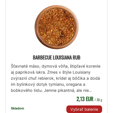
BARBECUE LOUISIANA RUB
Šťavnaté mäso, dymová vôňa, štipľavé korenie
aj papriková iskra. Zmes v štýle Louisiany
zvýrazní chuť rebierok, krídel aj bôčika a dodá
im bylinkový dotyk tymianu, oregana a
bobkového listu. Jemne pikantná, ale nie...
2,13 EUR
/ 30 g
Skladom
Vybrať balenie