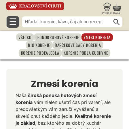
Prihlásiť
Košík
☰
VŠETKO
JEDNODRUHOVÉ KORENIE
ZMESI KORENIA
BIO KORENIE
DARČEKOVÉ SADY KORENIA
KORENIE PODĽA JEDLA
KORENIE PODĽA KUCHYNE
Zmesi korenia
Naša
široká ponuka hotových zmesí
korenia
vám nielen ušetrí čas pri varení, ale
predovšetkým vám zaručí vyváženú a
skvelú chuť každého jedla.
Kvalitné korenie
je základ
, bez ktorého sa dobrý kuchár