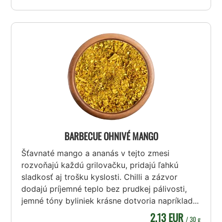
BARBECUE OHNIVÉ MANGO
Šťavnaté mango a ananás v tejto zmesi
rozvoňajú každú grilovačku, pridajú ľahkú
sladkosť aj trošku kyslosti. Chilli a zázvor
dodajú príjemné teplo bez prudkej pálivosti,
jemné tóny byliniek krásne dotvoria napríklad...
2,13 EUR
/ 30 g