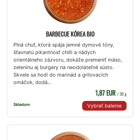
BARBECUE KÓREA BIO
Plná chuť, ktorá spája jemné dymové tóny,
šťavnatú pikantnosť chilli a nádych
orientálneho zázvoru, dokáže premeniť mäso,
zeleninu aj burgery na neodolateľné sústo.
Skvele sa hodí do marinád a grilovacích
omáčok, dodá...
1,87 EUR
/ 30 g
Skladom
Vybrať balenie