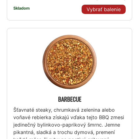
Skladom
Vybrať balenie
BARBECUE
Šťavnaté steaky, chrumkavá zelenina alebo
voňavé rebierka získajú vďaka tejto BBQ zmesi
jedinečný bylinkovo-paprikový šmrnc. Jemne
pikantná, sladká a trochu dymová, premení