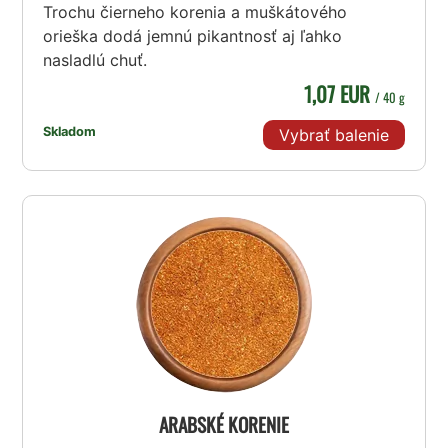
Trochu čierneho korenia a muškátového
orieška dodá jemnú pikantnosť aj ľahko
nasladlú chuť.
1,07 EUR
/ 40 g
Skladom
Vybrať balenie
ARABSKÉ KORENIE