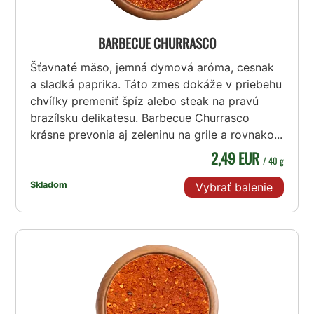
BARBECUE CHURRASCO
Šťavnaté mäso, jemná dymová aróma, cesnak
a sladká paprika. Táto zmes dokáže v priebehu
chvíľky premeniť špíz alebo steak na pravú
brazílsku delikatesu. Barbecue Churrasco
krásne prevonia aj zeleninu na grile a rovnako...
2,49 EUR
/ 40 g
Skladom
Vybrať balenie