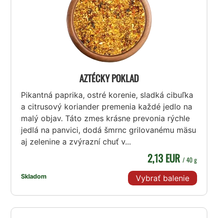
AZTÉCKY POKLAD
Pikantná paprika, ostré korenie, sladká cibuľka
a citrusový koriander premenia každé jedlo na
malý objav. Táto zmes krásne prevonia rýchle
jedlá na panvici, dodá šmrnc grilovanému mäsu
aj zelenine a zvýrazní chuť v...
2,13 EUR
/ 40 g
Skladom
Vybrať balenie