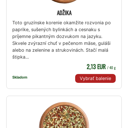
ADŽIKA
Toto gruzínske korenie okamžite rozvonia po
paprike, sušených bylinkách a cesnaku s
príjemne pikantným dozvukom na jazyku.
Skvele zvýrazní chuť v pečenom mäse, guláši
alebo na zelenine a strukovinách. Stačí malá
štipka...
2,13 EUR
/ 40 g
Skladom
Vybrať balenie