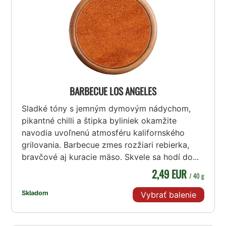
BARBECUE LOS ANGELES
Sladké tóny s jemným dymovým nádychom,
pikantné chilli a štipka byliniek okamžite
navodia uvoľnenú atmosféru kalifornského
grilovania. Barbecue zmes rozžiari rebierka,
bravčové aj kuracie mäso. Skvele sa hodí do...
2,49 EUR
/ 40 g
Skladom
Vybrať balenie