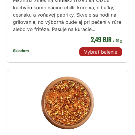
Pikantná zmes na krídelká rozvonia každú
kuchyňu kombináciou chilli, korenia, cibuľky,
cesnaku a voňavej papriky. Skvele sa hodí na
grilovanie, no výborná bude aj pri pečení v rúre
alebo vo fritéze. Pasuje na kuracie...
2,49 EUR
/ 40 g
Skladom
Vybrať balenie