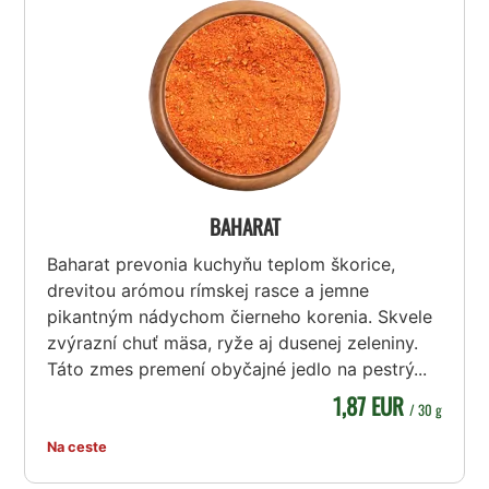
BAHARAT
Baharat prevonia kuchyňu teplom škorice,
drevitou arómou rímskej rasce a jemne
pikantným nádychom čierneho korenia. Skvele
zvýrazní chuť mäsa, ryže aj dusenej zeleniny.
Táto zmes premení obyčajné jedlo na pestrý...
1,87 EUR
/ 30 g
Na ceste