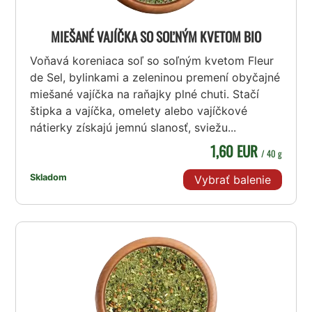
MIEŠANÉ VAJÍČKA SO SOĽNÝM KVETOM BIO
Voňavá koreniaca soľ so soľným kvetom Fleur
de Sel, bylinkami a zeleninou premení obyčajné
miešané vajíčka na raňajky plné chuti. Stačí
štipka a vajíčka, omelety alebo vajíčkové
nátierky získajú jemnú slanosť, sviežu...
1,60 EUR
/ 40 g
Skladom
Vybrať balenie