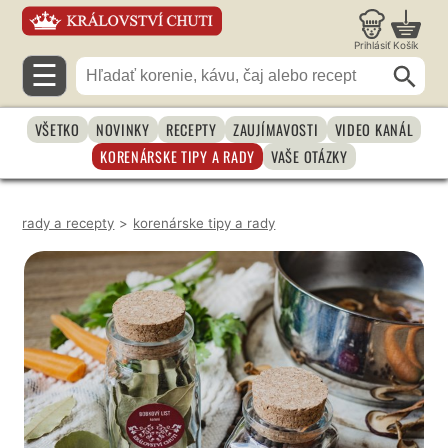
Prihlásiť
Košík
☰
VŠETKO
NOVINKY
RECEPTY
ZAUJÍMAVOSTI
VIDEO KANÁL
KORENÁRSKE TIPY A RADY
VAŠE OTÁZKY
rady a recepty
>
korenárske tipy a rady