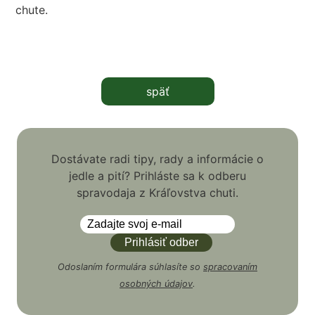
chute.
späť
Dostávate radi tipy, rady a informácie o
jedle a pití? Prihláste sa k odberu
spravodaja z Kráľovstva chuti.
Odoslaním formulára súhlasíte so
spracovaním
osobných údajov
.