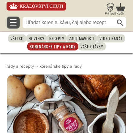
Prihlásiť
Košík
☰
VŠETKO
NOVINKY
RECEPTY
ZAUJÍMAVOSTI
VIDEO KANÁL
KORENÁRSKE TIPY A RADY
VAŠE OTÁZKY
rady a recepty
>
korenárske tipy a rady