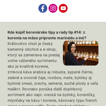
Kde kúpiť korenárske tipy a rady tip #14: z
korenia na mäso pripravte marinádu a iné?
Kráľovstvo chuti je český
kamenný obchod a e-shop,
ktorý sa zameriava na predaj
voľne váženého sortimentu
ako je kvalitné korenie,
zrnková káva arabica aj robusta, sypané čierne,
zelené a ovocné čaje, rooibos, mate, bylinky aj
bylinné zmesi, orechy, semená, suché plody a veľa
maškrt. Rovnako ponúka ďalší doplnkový
sortiment ako napr. vrecká na bylinky, koreničky,
mlynčeky na kávu i korenie, kávovary typu french