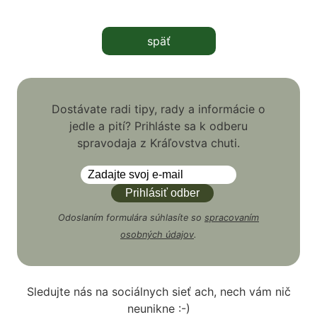
späť
Dostávate radi tipy, rady a informácie o
jedle a pití? Prihláste sa k odberu
spravodaja z Kráľovstva chuti.
Odoslaním formulára súhlasíte so
spracovaním
osobných údajov
.
Sledujte nás na sociálnych sieť ach, nech vám nič
neunikne :-)