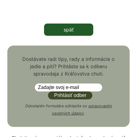
späť
Dostávate radi tipy, rady a informácie o
jedle a pití? Prihláste sa k odberu
spravodaja z Kráľovstva chuti.
Odoslaním formulára súhlasíte so
spracovaním
osobných údajov
.