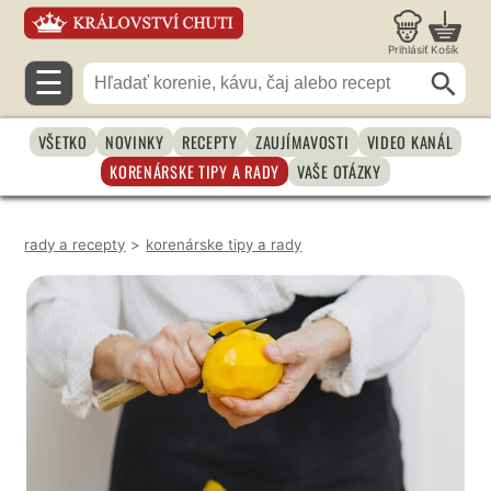
Prihlásiť
Košík
☰
VŠETKO
NOVINKY
RECEPTY
ZAUJÍMAVOSTI
VIDEO KANÁL
KORENÁRSKE TIPY A RADY
VAŠE OTÁZKY
rady a recepty
>
korenárske tipy a rady