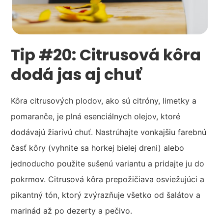
Tip #20: Citrusová kôra
dodá jas aj chuť
Kôra citrusových plodov, ako sú citróny, limetky a
pomaranče, je plná esenciálnych olejov, ktoré
dodávajú žiarivú chuť. Nastrúhajte vonkajšiu farebnú
časť kôry (vyhnite sa horkej bielej dreni) alebo
jednoducho použite sušenú variantu a pridajte ju do
pokrmov. Citrusová kôra prepožičiava osviežujúci a
pikantný tón, ktorý zvýrazňuje všetko od šalátov a
marinád až po dezerty a pečivo.