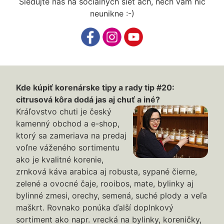
Sledujte nás na sociálnych sieť ach, nech vám nič
neunikne :-)
Kde kúpiť korenárske tipy a rady tip #20:
citrusová kôra dodá jas aj chuť a iné?
Kráľovstvo chuti je český
kamenný obchod a e-shop,
ktorý sa zameriava na predaj
voľne váženého sortimentu
ako je kvalitné korenie,
zrnková káva arabica aj robusta, sypané čierne,
zelené a ovocné čaje, rooibos, mate, bylinky aj
bylinné zmesi, orechy, semená, suché plody a veľa
maškrt. Rovnako ponúka ďalší doplnkový
sortiment ako napr. vrecká na bylinky, koreničky,