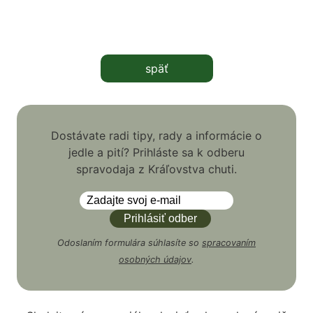
späť
Dostávate radi tipy, rady a informácie o
jedle a pití? Prihláste sa k odberu
spravodaja z Kráľovstva chuti.
Odoslaním formulára súhlasíte so
spracovaním
osobných údajov
.