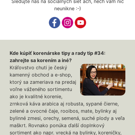
Sledujte nás na sociálnych sieť ach, nech vám nič
neunikne :-)
Kde kúpiť korenárske tipy a rady tip #34:
zahrejte sa korením a iné?
Kráľovstvo chuti je český
kamenný obchod a e-shop,
ktorý sa zameriava na predaj
voľne váženého sortimentu
ako je kvalitné korenie,
zrnková káva arabica aj robusta, sypané čierne,
zelené a ovocné čaje, rooibos, mate, bylinky aj
bylinné zmesi, orechy, semená, suché plody a veľa
maškrt. Rovnako ponúka ďalší doplnkový
sortiment ako napr. vrecká na bylinky, koreničky,