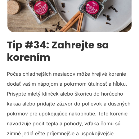
Tip #34: Zahrejte sa
korením
Počas chladnejších mesiacov môže hrejivé korenie
dodať vašim nápojom a pokrmom útulnosť a hĺbku.
Prisypte mletý klinček alebo škoricu do horúceho
kakaa alebo pridajte zázvor do polievok a dusených
pokrmov pre upokojujúce nakopnutie. Toto korenie
navodzuje pocit tepla a pohody, vďaka čomu sú
zimné jedlá ešte príjemnejšie a uspokojivejšie.