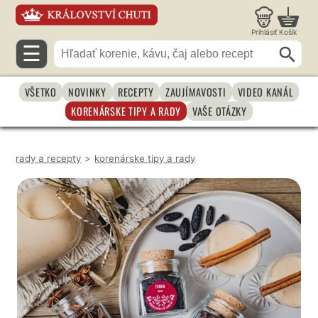
Prihlásiť
Košík
☰
VŠETKO
NOVINKY
RECEPTY
ZAUJÍMAVOSTI
VIDEO KANÁL
KORENÁRSKE TIPY A RADY
VAŠE OTÁZKY
rady a recepty
>
korenárske tipy a rady