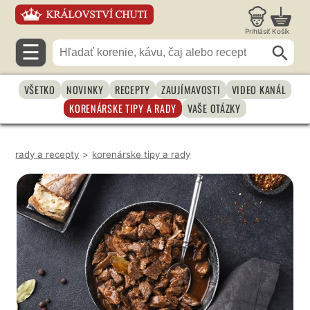
Prihlásiť
Košík
☰
VŠETKO
NOVINKY
RECEPTY
ZAUJÍMAVOSTI
VIDEO KANÁL
KORENÁRSKE TIPY A RADY
VAŠE OTÁZKY
rady a recepty
>
korenárske tipy a rady