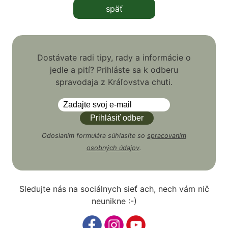
späť
Dostávate radi tipy, rady a informácie o
jedle a pití? Prihláste sa k odberu
spravodaja z Kráľovstva chuti.
Odoslaním formulára súhlasíte so
spracovaním
osobných údajov
.
Sledujte nás na sociálnych sieť ach, nech vám nič
neunikne :-)