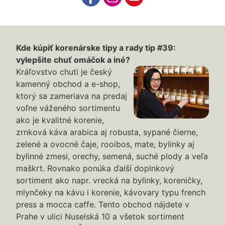
Kde kúpiť korenárske tipy a rady tip #39:
vylepšite chuť omáčok a iné?
Kráľovstvo chuti je český
kamenný obchod a e-shop,
ktorý sa zameriava na predaj
voľne váženého sortimentu
ako je kvalitné korenie,
zrnková káva arabica aj robusta, sypané čierne,
zelené a ovocné čaje, rooibos, mate, bylinky aj
bylinné zmesi, orechy, semená, suché plody a veľa
maškrt. Rovnako ponúka ďalší doplnkový
sortiment ako napr. vrecká na bylinky, koreničky,
mlynčeky na kávu i korenie, kávovary typu french
press a mocca caffe. Tento obchod nájdete v
Prahe v ulici Nuselská 10 a všetok sortiment