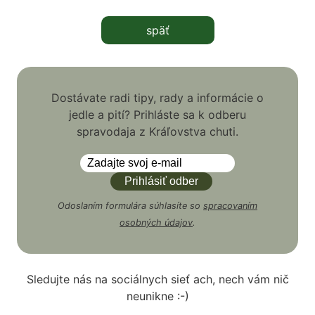
späť
Dostávate radi tipy, rady a informácie o
jedle a pití? Prihláste sa k odberu
spravodaja z Kráľovstva chuti.
Odoslaním formulára súhlasíte so
spracovaním
osobných údajov
.
Sledujte nás na sociálnych sieť ach, nech vám nič
neunikne :-)