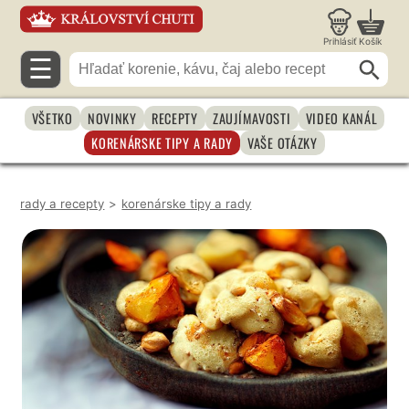
Prihlásiť
Košík
☰
VŠETKO
NOVINKY
RECEPTY
ZAUJÍMAVOSTI
VIDEO KANÁL
KORENÁRSKE TIPY A RADY
VAŠE OTÁZKY
rady a recepty
>
korenárske tipy a rady