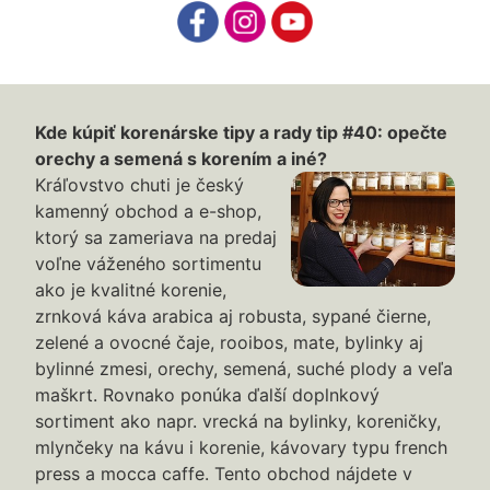
Kde kúpiť korenárske tipy a rady tip #40: opečte
orechy a semená s korením a iné?
Kráľovstvo chuti je český
kamenný obchod a e-shop,
ktorý sa zameriava na predaj
voľne váženého sortimentu
ako je kvalitné korenie,
zrnková káva arabica aj robusta, sypané čierne,
zelené a ovocné čaje, rooibos, mate, bylinky aj
bylinné zmesi, orechy, semená, suché plody a veľa
maškrt. Rovnako ponúka ďalší doplnkový
sortiment ako napr. vrecká na bylinky, koreničky,
mlynčeky na kávu i korenie, kávovary typu french
press a mocca caffe. Tento obchod nájdete v