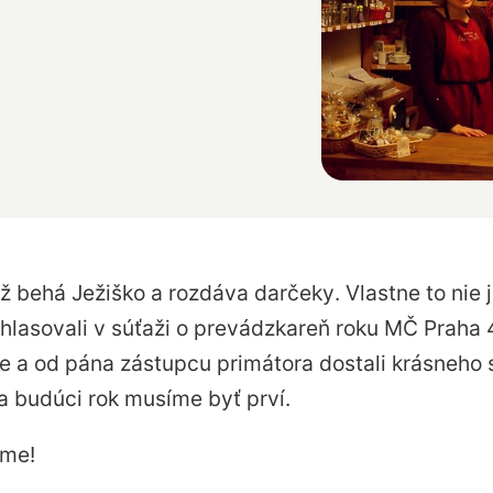
už behá Ježiško a rozdáva darčeky
. Vlastne to nie 
s hlasovali v súťaži o prevádzkareň roku MČ Praha 
te a od pána zástupcu primátora dostali krásneho
a budúci rok musíme byť prví.
eme!