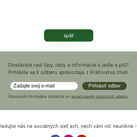
späť
Dostávate radi tipy, rady a informácie o jedle a pití?
Prihláste sa k odberu spravodaja z Kráľovstva chuti.
Odoslaním formulára súhlasíte so
spracovaním osobných údajov
.
ledujte nás na sociálnych sieť ach, nech vám nič neunikne :