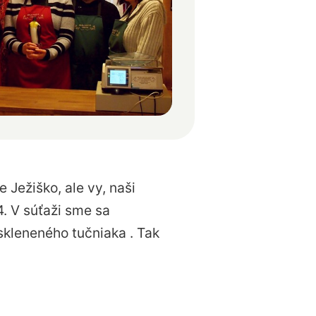
je Ježiško, ale vy, naši
4. V súťaži sme sa
 skleneného tučniaka
. Tak