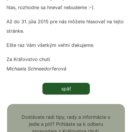
hlas, rozhodne sa hnevať nebudeme :-).
Až do 31. júla 2015 pre nás môžete hlasovať na tejto
stránke.
Ešte raz Vám všetkým veľmi ďakujeme.
Za Kráľovstvo chuti
Michaela Schneedorferová
späť
Dostávate radi tipy, rady a informácie o
jedle a pití? Prihláste sa k odberu
spravodaja z Kráľovstva chuti.