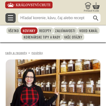
Prihlásiť
Košík
☰
VŠETKO
NOVINKY
RECEPTY
ZAUJÍMAVOSTI
VIDEO KANÁL
KORENÁRSKE TIPY A RADY
VAŠE OTÁZKY
rady a recepty
>
novinky