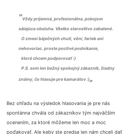
”
Vždy príjemná, profesionálna, pokojom
sálajúca obsluha. Všetko starostlivo zabalené.
O zmesi báječných chutí, vôní, farieb ani
nehovoriac. proste poctivé podnikanie,
ktoré chcem podporovať :)
P.S. som len bežný spokojný zákazník, žiadny
„
známy, čo hlasuje pre kamarátov :)
Bez ohľadu na výsledok hlasovania je pre nás
spontánna chvála od zákazníkov tým najväčším
ocenením, za ktoré môžeme len moc a moc
poďakovať. Ale keby ste predsa len nám chceli dať