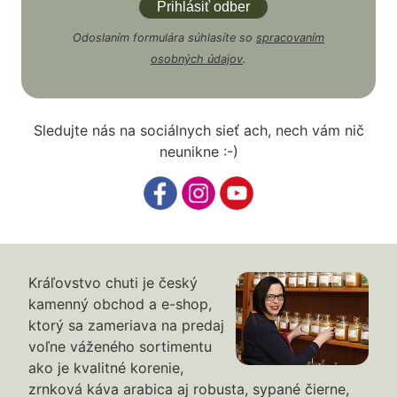
Odoslaním formulára súhlasíte so
spracovaním
osobných údajov
.
Sledujte nás na sociálnych sieť ach, nech vám nič
neunikne :-)
Kráľovstvo chuti je český
kamenný obchod a e-shop,
ktorý sa zameriava na predaj
voľne váženého sortimentu
ako je kvalitné korenie,
zrnková káva arabica aj robusta, sypané čierne,