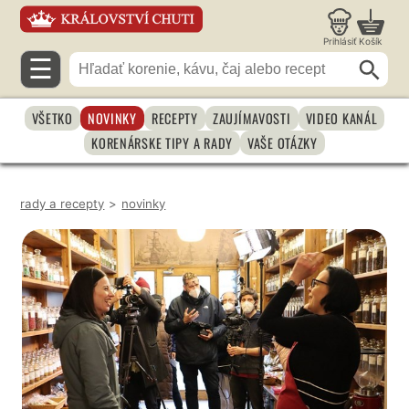
Prihlásiť
Košík
☰
VŠETKO
NOVINKY
RECEPTY
ZAUJÍMAVOSTI
VIDEO KANÁL
KORENÁRSKE TIPY A RADY
VAŠE OTÁZKY
rady a recepty
>
novinky