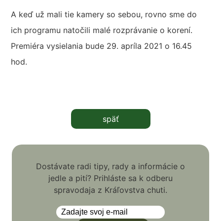
A keď už mali tie kamery so sebou, rovno sme do
ich programu natočili malé rozprávanie o korení.
Premiéra vysielania bude 29. apríla 2021 o 16.45
hod.
späť
Dostávate radi tipy, rady a informácie o
jedle a pití? Prihláste sa k odberu
spravodaja z Kráľovstva chuti.