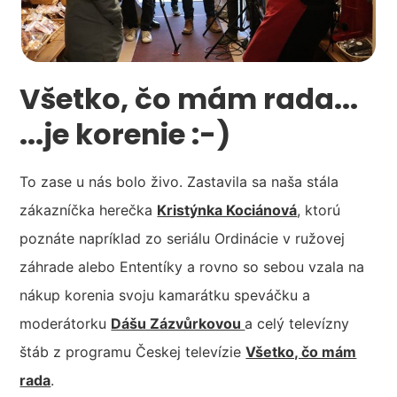
Všetko, čo mám rada...
...je korenie :-)
To zase u nás bolo živo. Zastavila sa naša stála
zákazníčka herečka
Kristýnka Kociánová
, ktorú
poznáte napríklad zo seriálu Ordinácie v ružovej
záhrade alebo Ententíky a rovno so sebou vzala na
nákup korenia svoju kamarátku speváčku a
moderátorku
Dášu Zázvůrkovou
a celý televízny
štáb z programu Českej televízie
Všetko, čo mám
rada
.