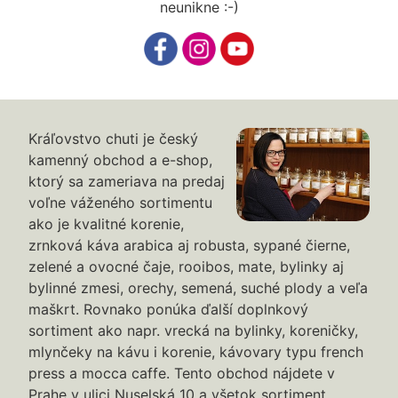
neunikne :-)
Kráľovstvo chuti je český
kamenný obchod a e-shop,
ktorý sa zameriava na predaj
voľne váženého sortimentu
ako je kvalitné korenie,
zrnková káva arabica aj robusta, sypané čierne,
zelené a ovocné čaje, rooibos, mate, bylinky aj
bylinné zmesi, orechy, semená, suché plody a veľa
maškrt. Rovnako ponúka ďalší doplnkový
sortiment ako napr. vrecká na bylinky, koreničky,
mlynčeky na kávu i korenie, kávovary typu french
press a mocca caffe. Tento obchod nájdete v
Prahe v ulici Nuselská 10 a všetok sortiment