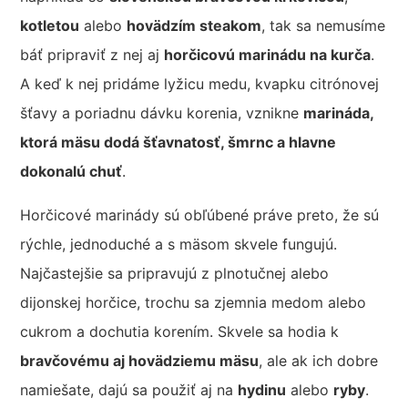
kotletou
alebo
hovädzím steakom
, tak sa nemusíme
báť pripraviť z nej aj
horčicovú marinádu na kurča
.
A keď k nej pridáme lyžicu medu, kvapku citrónovej
šťavy a poriadnu dávku korenia, vznikne
marináda,
ktorá mäsu dodá šťavnatosť, šmrnc a hlavne
dokonalú chuť
.
Horčicové marinády sú obľúbené práve preto, že sú
rýchle, jednoduché a s mäsom skvele fungujú.
Najčastejšie sa pripravujú z plnotučnej alebo
dijonskej horčice, trochu sa zjemnia medom alebo
cukrom a dochutia korením. Skvele sa hodia k
bravčovému aj hovädziemu mäsu
, ale ak ich dobre
namiešate, dajú sa použiť aj na
hydinu
alebo
ryby
.