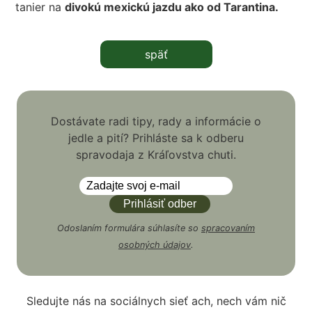
tanier na
divokú mexickú jazdu ako od Tarantina
.
späť
Dostávate radi tipy, rady a informácie o
jedle a pití? Prihláste sa k odberu
spravodaja z Kráľovstva chuti.
Odoslaním formulára súhlasíte so
spracovaním
osobných údajov
.
Sledujte nás na sociálnych sieť ach, nech vám nič