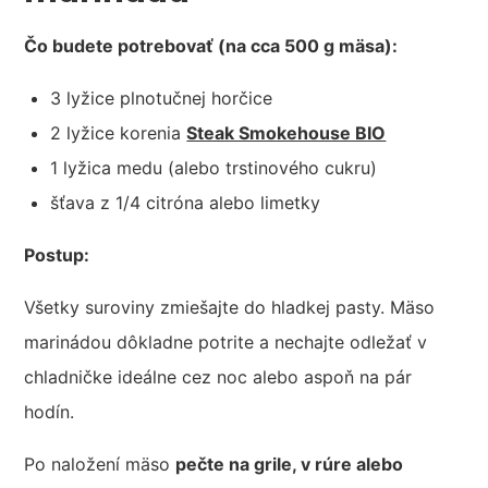
Čo budete potrebovať (na cca 500 g mäsa):
3 lyžice plnotučnej horčice
2 lyžice korenia
Steak Smokehouse BIO
1 lyžica medu (alebo trstinového cukru)
šťava z 1/4 citróna alebo limetky
Postup:
Všetky suroviny zmiešajte do hladkej pasty. Mäso
marinádou dôkladne potrite a nechajte odležať v
chladničke ideálne cez noc alebo aspoň na pár
hodín.
Po naložení mäso
pečte na grile, v rúre alebo