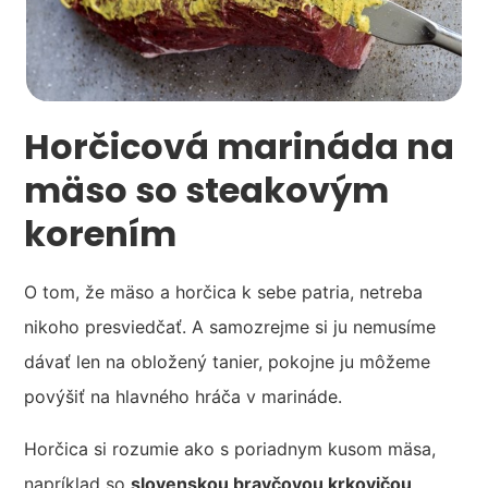
Horčicová marináda na
mäso so steakovým
korením
O tom, že mäso a horčica k sebe patria, netreba
nikoho presviedčať. A samozrejme si ju nemusíme
dávať len na obložený tanier, pokojne ju môžeme
povýšiť na hlavného hráča v marináde.
Horčica si rozumie ako s poriadnym kusom mäsa,
napríklad so
slovenskou bravčovou krkovičou
,