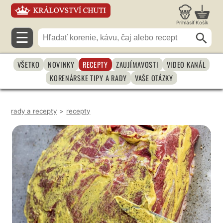
Prihlásiť
Košík
☰
VŠETKO
NOVINKY
RECEPTY
ZAUJÍMAVOSTI
VIDEO KANÁL
KORENÁRSKE TIPY A RADY
VAŠE OTÁZKY
rady a recepty
>
recepty