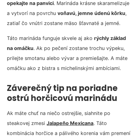
opekajte na panvici
. Marináda krásne skaramelizuje
a vytvorí na povrchu
voňavú, jemne údenú kôrku
,
zatiaľ čo vnútri zostane mäso šťavnaté a jemné.
Táto marináda funguje skvele aj ako
rýchly základ
na omáčku
. Ak po pečení zostane trochu výpeku,
prilejte smotanu alebo vývar a premiešajte. A máte
omáčku ako z bistra s michelinskými ambíciami.
Záverečný tip na poriadne
ostrú horčicovú marinádu
Ak máte chuť na niečo ostrejšie, siahnite po
steakovej zmesi
Jalapeño Mexicana
. Táto
kombinácia horčice a pálivého korenia vám premení