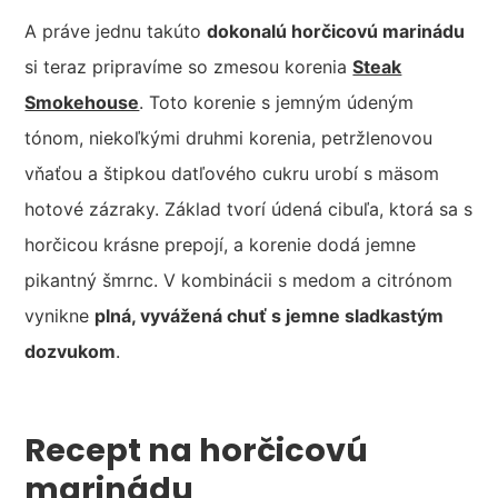
A práve jednu takúto
dokonalú horčicovú marinádu
si teraz pripravíme so zmesou korenia
Steak
Smokehouse
. Toto korenie s jemným údeným
tónom, niekoľkými druhmi korenia, petržlenovou
vňaťou a štipkou datľového cukru urobí s mäsom
hotové zázraky. Základ tvorí údená cibuľa, ktorá sa s
horčicou krásne prepojí, a korenie dodá jemne
pikantný šmrnc. V kombinácii s medom a citrónom
vynikne
plná, vyvážená chuť s jemne sladkastým
dozvukom
.
Recept na horčicovú
marinádu