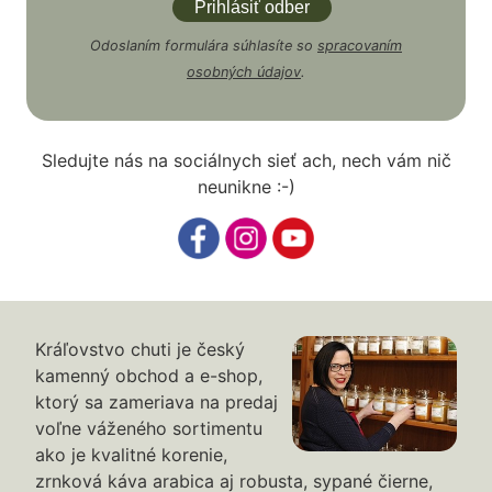
Odoslaním formulára súhlasíte so
spracovaním
osobných údajov
.
Sledujte nás na sociálnych sieť ach, nech vám nič
neunikne :-)
Kráľovstvo chuti je český
kamenný obchod a e-shop,
ktorý sa zameriava na predaj
voľne váženého sortimentu
ako je kvalitné korenie,
zrnková káva arabica aj robusta, sypané čierne,