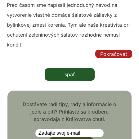
Pred časom sme napísali jednoduchý návod na
vytvorenie vlastné domáce šalátové zálievky z
bylinkovej zmesi korenia. Tým ale naša kreativita pri
ochutení zeleninových šalátov rozhodne nemusí
končiť.
Pokračovať
späť
Dostávate radi tipy, rady a informácie o
jedle a pití? Prihláste sa k odberu
spravodaja z Kráľovstva chuti.