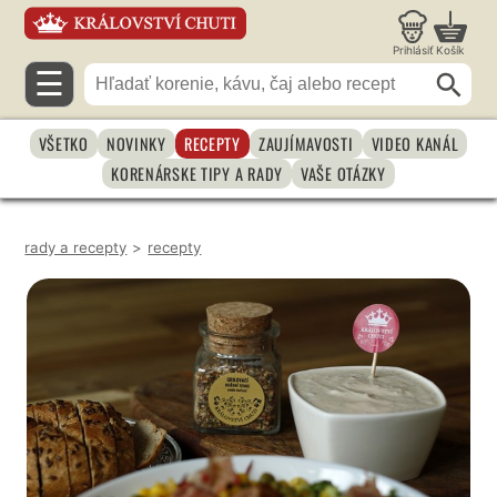
Prihlásiť
Košík
☰
VŠETKO
NOVINKY
RECEPTY
ZAUJÍMAVOSTI
VIDEO KANÁL
KORENÁRSKE TIPY A RADY
VAŠE OTÁZKY
rady a recepty
>
recepty