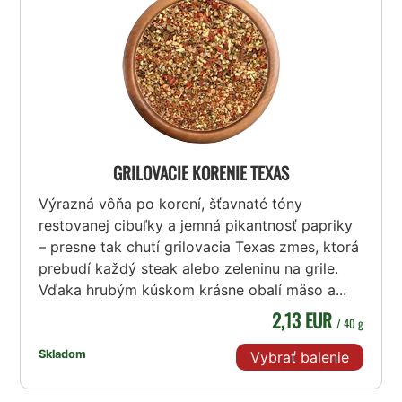
GRILOVACIE KORENIE TEXAS
Výrazná vôňa po korení, šťavnaté tóny
restovanej cibuľky a jemná pikantnosť papriky
– presne tak chutí grilovacia Texas zmes, ktorá
prebudí každý steak alebo zeleninu na grile.
Vďaka hrubým kúskom krásne obalí mäso a...
2,13 EUR
/ 40 g
Skladom
Vybrať balenie